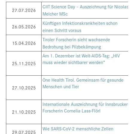
CIIT Science Day – Auszeichnung für Nicolas
Presse
27.07.2026
Melcher MSc
Jobs
Künftigen Infektionskrankheiten schon
26.05.2026
Kontakt
einen Schritt voraus
Tiroler Forscherin sieht wachsende
Datenschutz
15.04.2026
Bedrohung bei Pilzbekämpung
Service-Links
Am 1. Dezember ist Welt-AIDS-Tag: „HIV
muss wieder sichtbarer werden“
de |
en
25.11.2025
One Health Tirol. Gemeinsam für gesunde
Menschen und Tier
27.10.2025
Internationale Auszeichnung für Innsbrucker
Forscherin Cornelia Lass-Flörl
21.10.2025
Wie SARS-CoV-2 menschliche Zellen
29.07.2025