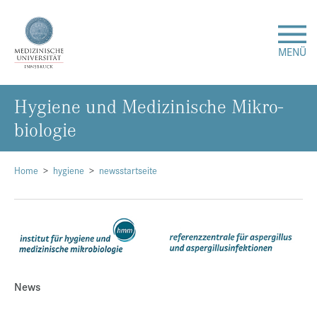
MENÜ
Hy­gie­ne und Me­di­zi­ni­sche Mi­kro­
Forschung
bio­lo­gie
Studium & Lehre
Home
hygiene
newsstartseite
Krankenversorgung
Über uns
Internationales
News
Events