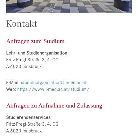
Presse
Jobs
Kontakt
Kontakt
Anfragen zum Studium
Datenschutz
Lehr- und Studienorganisation
Service-Links
Fritz-Pregl-Straße 3, 4. OG
de |
en
A-6020 Innsbruck
E-Mail:
studienorganisation@i-med.ac.at
Web:
https://www.i-med.ac.at/studium/
Anfragen zu Aufnahme und Zulassung
Studierendenservices
Fritz-Pregl-Straße 3, 4. OG
A-6020 Innsbruck