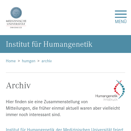
MENÜ
In­sti­tut für Hu­man­ge­ne­tik
Forschung
Studium & Lehre
Home
humgen
archiv
Krankenversorgung
Archiv
Über uns
Hier finden sie eine Zusammenstellung von
Mitteilungen, die früher einmal aktuell waren aber vielleicht
Internationales
immer noch interessant sind.
Events
Institut für Humangenetik der Medizinischen Universität feiert