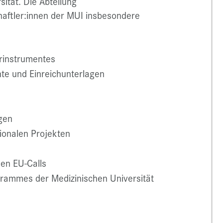
ität. Die Abteilung
haftler:innen der MUI insbesondere
rinstrumentes
te und Einreichunterlagen
gen
tionalen Projekten
len EU-Calls
rammes der Medizinischen Universität