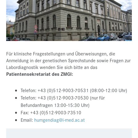
Presse
Jobs
Kontakt
Datenschutz
Für klinische Fragestellungen und Überweisungen, die
Service-Links
Anmeldung in der genetischen Sprechstunde sowie Fragen zur
de |
en
Labordiagnostik wenden Sie sich bitte an das
Patientensekretariat des ZMGI:
Telefon: +43 (0)512-9003-70531 (08:00-12:00 Uhr)
Telefon: +43 (0)512-9003-70530 (nur für
Befundanfragen 13:00-15:30 Uhr)
Fax: +43 (0)512-9003-73510
Email:
humgendiag@i-med.ac.at