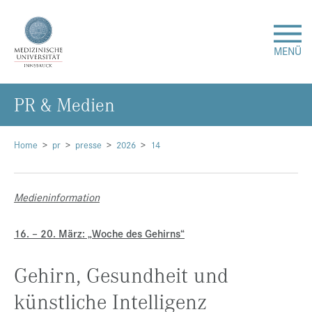
MENÜ
PR & Me­di­en
Forschung
Studium & Lehre
Home
pr
presse
2026
14
Krankenversorgung
Medieninformation
Über uns
16. – 20. März: „Woche des Gehirns“
Internationales
Gehirn, Gesundheit und
künstliche Intelligenz
Events