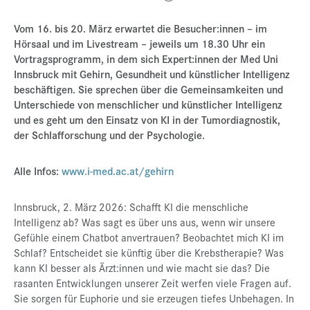
Presse
Vom 16. bis 20. März erwartet die Besucher:innen – im
Hörsaal und im Livestream – jeweils um 18.30 Uhr ein
Jobs
Vortragsprogramm, in dem sich Expert:innen der Med Uni
Kontakt
Innsbruck mit Gehirn, Gesundheit und künstlicher Intelligenz
beschäftigen. Sie sprechen über die Gemeinsamkeiten und
Datenschutz
Unterschiede von menschlicher und künstlicher Intelligenz
und es geht um den Einsatz von KI in der Tumordiagnostik,
Service-Links
der Schlafforschung und der Psychologie.
de |
en
Alle Infos:
www.i-med.ac.at/gehirn
Innsbruck, 2. März 2026: Schafft KI die menschliche
Intelligenz ab? Was sagt es über uns aus, wenn wir unsere
Gefühle einem Chatbot anvertrauen? Beobachtet mich KI im
Schlaf? Entscheidet sie künftig über die Krebstherapie? Was
kann KI besser als Ärzt:innen und wie macht sie das? Die
rasanten Entwicklungen unserer Zeit werfen viele Fragen auf.
Sie sorgen für Euphorie und sie erzeugen tiefes Unbehagen. In