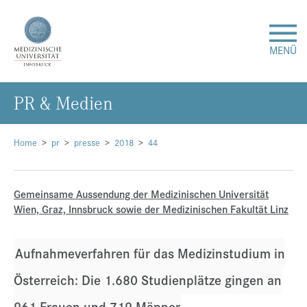
MENÜ
PR & Me­di­en
Forschung
Studium & Lehre
Home
pr
presse
2018
44
Krankenversorgung
Gemeinsame Aussendung der Medizinischen Universität
Wien, Graz, Innsbruck sowie der Medizinischen Fakultät Linz
Über uns
Aufnahmeverfahren für das Medizinstudium in
Internationales
Österreich: Die 1.680 Studienplätze gingen an
Events
961 Frauen und 719 Männer