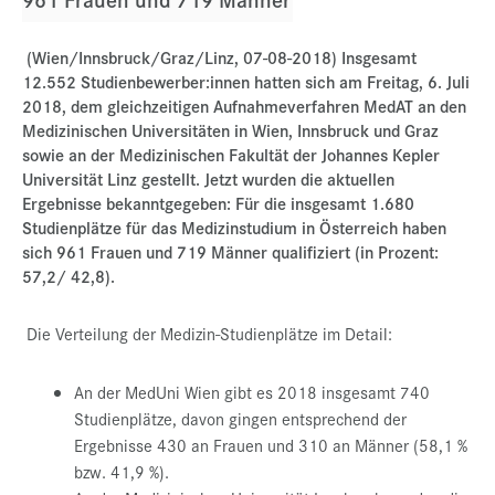
Presse
(Wien/Innsbruck/Graz/Linz, 07-08-2018) Insgesamt
Jobs
12.552 Studienbewerber:innen hatten sich am Freitag, 6. Juli
2018, dem gleichzeitigen Aufnahmeverfahren MedAT an den
Kontakt
Medizinischen Universitäten in Wien, Innsbruck und Graz
Datenschutz
sowie an der Medizinischen Fakultät der Johannes Kepler
Universität Linz gestellt. Jetzt wurden die aktuellen
Service-Links
Ergebnisse bekanntgegeben: Für die insgesamt 1.680
Studienplätze für das Medizinstudium in Österreich haben
de |
en
sich 961 Frauen und 719 Männer qualifiziert (in Prozent:
57,2/ 42,8).
Die Verteilung der Medizin-Studienplätze im Detail:
An der MedUni Wien gibt es 2018 insgesamt 740
Studienplätze, davon gingen entsprechend der
Ergebnisse 430 an Frauen und 310 an Männer (58,1 %
bzw. 41,9 %).