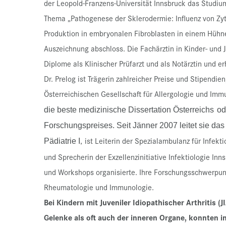
der Leopold-Franzens-Universität Innsbruck das Studium
Thema „Pathogenese der Sklerodermie: Influenz von Zyt
Produktion in embryonalen Fibroblasten in einem Hühn
Auszeichnung abschloss. Die Fachärztin in Kinder- un
Diplome als Klinischer Prüfarzt und als Notärztin und er
Dr. Prelog ist Trägerin zahlreicher Preise und Stipendie
Österreichischen Gesellschaft für Allergologie und Imm
die beste medizinische Dissertation Österreichs
od
Forschungspreises. Seit Jänner 2007 leitet sie das
ist Leiterin der Spezialambulanz für Infek
Pädiatrie I
,
und Sprecherin der Exzellenzinitiative Infektiologie Inn
und Workshops organisierte. Ihre Forschungsschwerpunk
Rheumatologie und Immunologie.
Bei Kindern mit Juveniler Idiopathischer Arthritis (
Gelenke als oft auch der inneren Organe, konnten in 