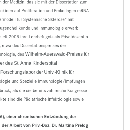
 der Medizin, das sie mit der Dissertation zum
okinen auf Proliferation und Prokollagen mRNA
ermodell für Systemische Sklerose“ mit
d Jugendheilkunde und Immunologie erwarb
hielt 2008 ihre Lehrbefugnis als Privatdozentin.
n, etwa des Dissertationspreises der
unologie, des
Wilhelm-Auerswald-Preises für
er des St. Anna Kinderspital
 Forschungslabor der Univ.-Klinik für
tiologie und Spezielle Immunologie/Impfungen
sbruck, als die sie bereits zahlreiche Kongresse
te sind die Pädiatrische Infektiologie sowie
JIA), einer chronischen Entzündung der
der Arbeit von Priv.-Doz. Dr. Martina Prelog