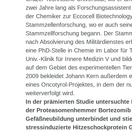
zwei Jahre lang als Forschungsassistent 
der Chemiker zur Eccocell Biotechnolog
Stammzellenforschung, wo er auch seine
Stammzellforschung begann. Der Stammz
nach Absolvierung des Militärdienstes erh
eine PhD-Stelle in Chemie im Labor für
Univ.-Klinik für Innere Medizin V und bi
auf dem Gebiet des experimentellen Tie
2009 bekleidet Johann Kern außerdem ei
eines Oncotyrol-Projektes, in dem der 
weiterverfolgt wird.
In der prämierten Studie untersuchte 
der Proteasomenhemmer Bortezomib a
Gefäßneubildung unterbindet und sti
stressinduzierte Hitzeschockprotein