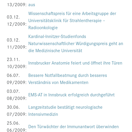
13/2009:
aus
Presse
Wissenschaftspreis für eine Arbeitsgruppe der
03.12.
Jobs
Universitätsklinik für Strahlentherapie –
12/2009:
Radioonkologie
Kontakt
Kardinal-Innitzer-Studienfonds
03.12.
Datenschutz
Naturwissenschaftlicher Würdigungspreis geht an
11/2009:
die Medizinische Universität
Service-Links
23.11.
de |
en
Innsbrucker Anatomie feiert und öffnet ihre Türen
10/2009:
06.07.
Bessere Notfallbeatmung durch besseres
09/2009:
Verständnis von Medikamenten
03.07.
EMS-AT in Innsbruck erfolgreich durchgeführt
08/2009:
30.06.
Langzeitstudie bestätigt neurologische
07/2009:
Intensivmedizin
25.06.
Den Türwächter der Immunantwort überwinden
06/2009: