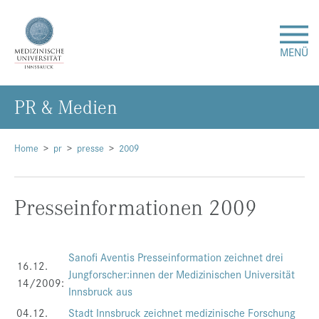
MENÜ
PR & Me­di­en
Forschung
Studium & Lehre
Home
pr
presse
2009
Krankenversorgung
Presseinformationen 2009
Über uns
Sanofi Aventis Presseinformation zeichnet drei
16.12.
Internationales
Jungforscher:innen der Medizinischen Universität
14/2009:
Innsbruck aus
Events
04.12.
Stadt Innsbruck zeichnet medizinische Forschung