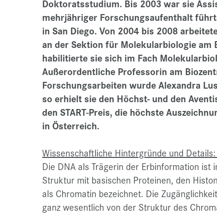
Doktoratsstudium. Bis 2003 war sie Assist
mehrjähriger Forschungsaufenthalt führte 
in San Diego. Von 2004 bis 2008 arbeitet
an der Sektion für Molekularbiologie am
habilitierte sie sich im Fach Molekularbiol
Außerordentliche Professorin am Biozentr
Forschungsarbeiten wurde Alexandra Luss
so erhielt sie den Höchst- und den Avent
den START-Preis, die höchste Auszeichn
in Österreich.
Wissenschaftliche Hintergründe und Detail
Die DNA als Trägerin der Erbinformation ist 
Struktur mit basischen Proteinen, den Histo
als Chromatin bezeichnet. Die Zugänglichkei
ganz wesentlich von der Struktur des Chroma