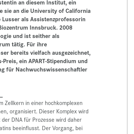
entin an diesem Institut, ein
sie an die University of California
e Lusser als Assistenzprofessorin
 Biozentrum Innsbruck. 2008
ogie und ist seither als
um tätig. Für ihre
er bereits vielfach ausgezeichnet,
is-Preis, ein APART-Stipendium und
ung für Nachwuchswissenschaftler
s:
im Zellkern in einer hochkomplexen
nen, organisiert. Dieser Komplex wird
t der DNA für Prozesse wird daher
tins beeinflusst. Der Vorgang, bei