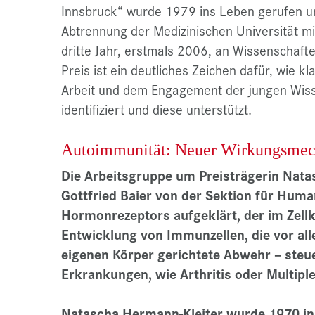
Innsbruck“ wurde 1979 ins Leben gerufen un
Abtrennung der Medizinischen Universität m
dritte Jahr, erstmals 2006, an Wissenschaft
Preis ist ein deutliches Zeichen dafür, wie kl
Arbeit und dem Engagement der jungen Wiss
identifiziert und diese unterstützt.
Autoimmunität: Neuer Wirkungsmech
Die Arbeitsgruppe um Preisträgerin Nata
Gottfried Baier von der Sektion für Huma
Hormonrezeptors aufgeklärt, der im Zellke
Entwicklung von Immunzellen, die vor al
eigenen Körper gerichtete Abwehr – steu
Erkrankungen, wie Arthritis oder Multipl
Natascha Hermann-Kleiter wurde 1970 in S