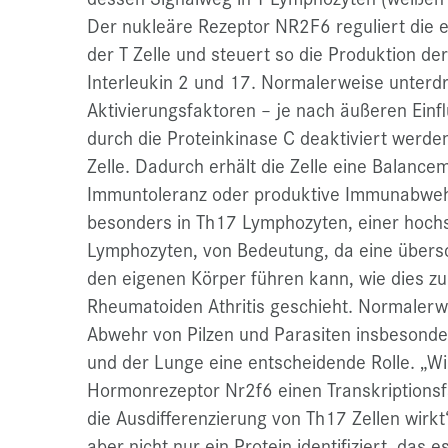
Der nukleäre Rezeptor NR2F6 reguliert die 
der T Zelle und steuert so die Produktion 
Interleukin 2 und 17. Normalerweise unter
Aktivierungsfaktoren – je nach äußeren Einf
durch die Proteinkinase C deaktiviert werde
Zelle. Dadurch erhält die Zelle eine Balance
Immuntoleranz oder produktive Immunabwehr
besonders in Th17 Lymphozyten, einer hochs
Lymphozyten, von Bedeutung, da eine übersc
den eigenen Körper führen kann, wie dies zum
Rheumatoiden Athritis geschieht. Normalerwe
Abwehr von Pilzen und Parasiten insbesond
und der Lunge eine entscheidende Rolle. „W
Hormonrezeptor Nr2f6 einen Transkriptionsfak
die Ausdifferenzierung von Th17 Zellen wirkt
aber nicht nur ein Protein identifiziert, das 