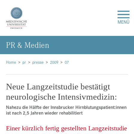
MENÜ
PR & Me­di­en
Forschung
Studium & Lehre
Home
pr
presse
2009
07
Krankenversorgung
Neue Langzeitstudie bestätigt
neurologische Intensivmedizin:
Über uns
Nahezu die Hälfte der Innsbrucker Hirnblutungspatient:innen
ist nach 2,5 Jahren wieder rehabilitiert
Internationales
Einer kürzlich fertig gestellten Langzeitstudie
Events