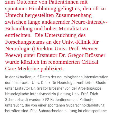
zum Outcome von Patient:innen mit
Presse
spontaner Hirnblutung gelingt es, den oft zu
Unrecht hergestellten Zusammenhang
Jobs
zwischen lange andauernder Neuro-Intensiv-
Kontakt
Behandlung und hoher Mortalität zu
entflechten. Die Untersuchung des
Datenschutz
Forschungsteams an der Univ.-Klinik für
Service-Links
Neurologie (Direktor Univ.-Prof. Werner
de |
en
Poewe) unter Erstautor Dr. Gregor Brössner
wurde kürzlich im renommierten Critical
Care Medicine publiziert.
In der aktuellen, auf Daten der neurologischen Intensivstation
der Innsbrucker Univ.-Klinik für Neurologie zentrierten Studie
unter Erstautor Dr. Gregor Brössner von der Arbeitsgruppe
Neurologische Intensivmedizin (Leitung Univ.-Prof. Erich
Schmutzhard) wurden 292 Patientinnen und Patienten
untersucht, die von einer spontanen Subarachnoidalblutung
betroffen sind. Eine Subarachnoidalblutung ist eine spontane