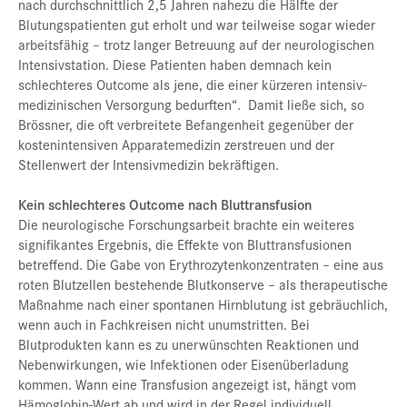
nach durchschnittlich 2,5 Jahren nahezu die Hälfte der
Blutungspatienten gut erholt und war teilweise sogar wieder
arbeitsfähig – trotz langer Betreuung auf der neurologischen
Intensivstation. Diese Patienten haben demnach kein
schlechteres Outcome als jene, die einer kürzeren intensiv-
medizinischen Versorgung bedurften“. Damit ließe sich, so
Brössner, die oft verbreitete Befangenheit gegenüber der
kostenintensiven Apparatemedizin zerstreuen und der
Stellenwert der Intensivmedizin bekräftigen.
Kein schlechteres Outcome nach Bluttransfusion
Die neurologische Forschungsarbeit brachte ein weiteres
signifikantes Ergebnis, die Effekte von Bluttransfusionen
betreffend. Die Gabe von Erythrozytenkonzentraten – eine aus
roten Blutzellen bestehende Blutkonserve – als therapeutische
Maßnahme nach einer spontanen Hirnblutung ist gebräuchlich,
wenn auch in Fachkreisen nicht unumstritten. Bei
Blutprodukten kann es zu unerwünschten Reaktionen und
Nebenwirkungen, wie Infektionen oder Eisenüberladung
kommen. Wann eine Transfusion angezeigt ist, hängt vom
Hämoglobin-Wert ab und wird in der Regel individuell