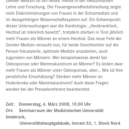
Gender Medizin ist ein neues Thema in der medizinischen
Lehre und Forschung. Die Frauengesundheitsforschung zeigte
Presse
viele Diskriminierungen von Frauen in der Schulmedizin und
Jobs
im dazugehörigen Wissenschaftssystem auf. Ein Schwerpunkt
dieser Untersuchungen war die Kardiologie. „Herzkrankheit,
Kontakt
Herztod ist männlich besetzt“, trotzdem sterben in Tirol jährlich
mehr Frauen als Männer an einem Herztod. Das neue Feld der
Datenschutz
Gender Medizin versucht nun, für beide Geschlechter auf die
Service-Links
Person fokussierte, optimale Medizin anzubieten, auch
zugunsten von Männern. Wer beispielsweise denkt bei
de |
en
Osteoporose oder Mammakarzinom an Männer? Es leiden zwar
mehr Frauen als Männer unter Osteoporose, aber… Wie ist Ihre
persönliche Einschätzung? Sterben mehr Männer an
Hodenkrebs oder Mammakarzinom? Auch diese Fragen
werden bei der Pressekonferenz beantwortet.
Zeit: Donnerstag, 6. März 2008, 10.00 Uhr
Ort: Seminarraum der Medizinischen Universität
Innsbruck,
Universitätshauptgebäude, Innrain 52, 1. Stock Nord