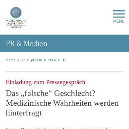
MENÜ
PR & Me­di­en
Forschung
Studium & Lehre
Home
pr
presse
2008
12
Krankenversorgung
Einladung zum Pressegespräch
Das „falsche“ Geschlecht?
Über uns
Medizinische Wahrheiten werden
Internationales
hinterfragt
Events