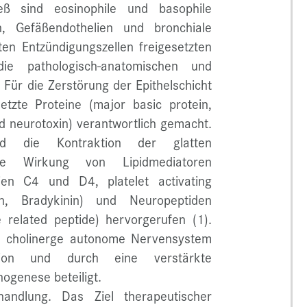
ß sind eosinophile und basophile
, Gefäßendothelien und bronchiale
rten Entzündigungszellen freigesetzten
ie pathologisch-anatomischen und
 Für die Zerstörung der Epithelschicht
etzte Proteine (major basic protein,
ved neurotoxin) verantwortlich gemacht.
nd die Kontraktion der glatten
ie Wirkung von Lipidmediatoren
ien C4 und D4, platelet activating
n, Bradykinin) und Neuropeptiden
 related peptide) hervorgerufen (1).
s cholinerge autonome Nervensystem
tion und durch eine verstärkte
hogenese beteiligt.
andlung. Das Ziel therapeutischer