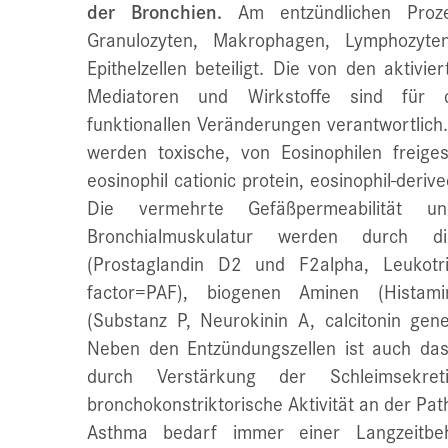
der Bronchien.
Am entzündlichen Proze
Granulozyten, Makrophagen, Lymphozyten
Epithelzellen beteiligt. Die von den aktivie
Mediatoren und Wirkstoffe sind für d
funktionallen Veränderungen verantwortlich.
werden toxische, von Eosinophilen freiges
eosinophil cationic protein, eosinophil-deri
Die vermehrte Gefäßpermeabilität u
Bronchialmuskulatur werden durch d
(Prostaglandin D2 und F2alpha, Leukotr
factor=PAF), biogenen Aminen (Histami
(Substanz P, Neurokinin A, calcitonin gene
Neben den Entzündungszellen ist auch da
durch Verstärkung der Schleimsekre
bronchokonstriktorische Aktivität an der Pat
Asthma bedarf immer einer Langzeitbeh