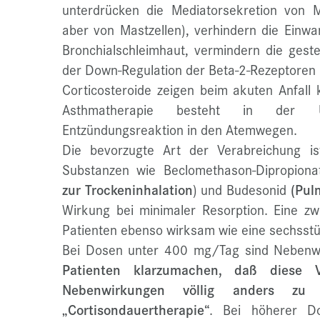
unterdrücken die Mediatorsekretion von 
aber von Mastzellen), verhindern die Einwa
Bronchialschleimhaut, vermindern die geste
der Down-Regulation der Beta-2-Rezeptoren 
Corticosteroide zeigen beim akuten Anfall k
Asthmatherapie besteht in der U
Entzündungsreaktion in den Atemwegen.
Die bevorzugte Art der Verabreichung is
Substanzen wie Beclomethason-Dipropiona
zur Trockeninhalation
) und Budesonid
(Pul
Wirkung bei minimaler Resorption. Eine zw
Patienten ebenso wirksam wie eine sechsstü
Bei Dosen unter 400 mg/Tag sind Nebenw
Patienten klarzumachen, daß diese V
Nebenwirkungen völlig anders zu
„Cortisondauertherapie“
. Bei höherer Do