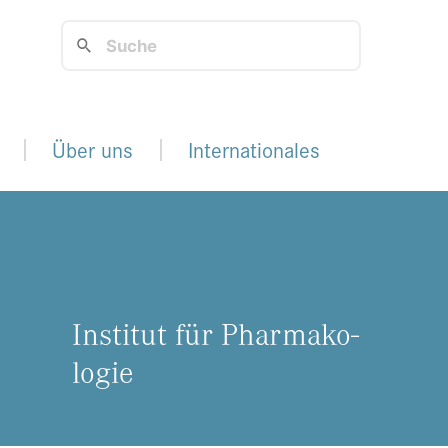
Über uns
Internationales
In­sti­tut für Phar­ma­ko­
lo­gie