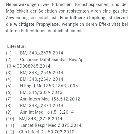
Nebenwirkungen (wie Erbrechen, Bronchospasmen) und der
Möglichkeit der Selektion von resistenten Viren eine gezielte
Anwendung essentiell ist.
Eine Influenza-Impfung ist derzeit
die wichtigste Prophylaxe,
wenngleich deren Effektivität bei
älteren Patient:innen deutlich abnimmt.
Literatur:
(1) BMJ 348,g2675,2014
(2) Cochrane Database Syst Rev. Apr
10,4:CD008965,2014
(3) BMJ 348,g2545,2014
(4) BMJ 348,g2547,2014
(5) N Engl J Med 353,1363,2005
(6) BMJ 346,f3039,2013
(7) Ann Intern Med 156,512,2012
(8) BMJ 348,g2371,2014
(9) Ann Int Med 161,513,2014
(10) BMJ 348,g2228,2014
(11) Lancet Respir Med 2,395,2014
(12) Clin Infect Dis 50,707,2010