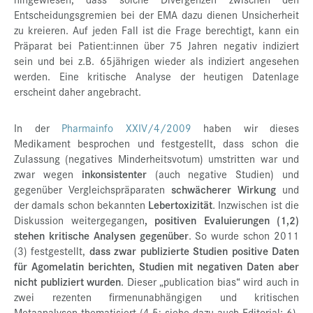
Entscheidungsgremien bei der EMA dazu dienen Unsicherheit
zu kreieren. Auf jeden Fall ist die Frage berechtigt, kann ein
Präparat bei Patient:innen über 75 Jahren negativ indiziert
sein und bei z.B. 65jährigen wieder als indiziert angesehen
werden. Eine kritische Analyse der heutigen Datenlage
erscheint daher angebracht.
In der
Pharmainfo XXIV/4/2009
haben wir dieses
Medikament besprochen und festgestellt, dass schon die
Zulassung (negatives Minderheitsvotum) umstritten war und
zwar wegen
inkonsistenter
(auch negative Studien) und
gegenüber Vergleichspräparaten
schwächerer Wirkung
und
der damals schon bekannten
Lebertoxizität
. Inzwischen ist die
Diskussion weitergegangen
, positiven Evaluierungen (1,2)
stehen kritische Analysen gegenüber
. So wurde schon 2011
(3) festgestellt,
dass zwar publizierte Studien positive Daten
für Agomelatin berichten, Studien mit negativen Daten aber
nicht publiziert wurden
. Dieser „publication bias“ wird auch in
zwei rezenten firmenunabhängigen und kritischen
Metaanalysen thematisiert (4,5; siehe dazu auch Editorial: 6).