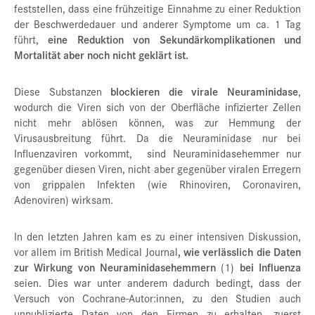
feststellen, dass eine frühzeitige Einnahme zu einer Reduktion
der Beschwerdedauer und anderer Symptome um ca. 1 Tag
führt,
eine Reduktion von Sekundärkomplikationen und
Mortalität aber noch nicht geklärt ist.
Diese Substanzen
blockieren die virale Neuraminidase
,
wodurch die Viren sich von der Oberfläche infizierter Zellen
nicht mehr ablösen können, was zur Hemmung der
Virusausbreitung führt. Da die Neuraminidase nur bei
Influenzaviren vorkommt, sind Neuraminidasehemmer nur
gegenüber diesen Viren, nicht aber gegenüber viralen Erregern
von grippalen Infekten (wie Rhinoviren, Coronaviren,
Adenoviren) wirksam.
In den letzten Jahren kam es zu einer intensiven Diskussion,
vor allem im British Medical Journal
, wie verlässlich die Daten
zur Wirkung von Neuraminidasehemmern
(1)
bei Influenza
seien. Dies war unter anderem dadurch bedingt, dass der
Versuch von Cochrane-Autor:innen, zu den Studien auch
unpublizierte Daten von den Firmen zu erhalten, zuerst