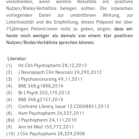
verschreiben, wenn weitere Resultate ein positives
Nutzen/Risiko-Verhältnis belegen sollten. Die inzwischen
vorliegenden Daten zur umstrittenen Wirkung, zur
Lebertoxizität und die Empfehlung, dieses Präparat bei über
75jährigen Patient:innen nicht zu geben, zeigen,
dass wir
heute noch weniger als damals von einem klar positiven
Nutzen/Risiko-Verhältnis sprechen können.
Literatur:
(1) Int Clin Psychopharm 28,12,2013
(2) J Neuropsych Clin Neurosci 24,290,2012
(3) J Psychosocnursing 49,11,2011
(4) BMJ 348,g1888,2014
(5) Br J Psych 203,179,2013
(6) BMJ 348,g2157,2014
(7) Cochrane Library, Issue 12,CD008851,2013
(8) Hum Psychopharm 26,537,2011
(8a) J Psychopharm 24,111,2010
(9) Ann Int Med 155,772,2011
(10) J Clin Psychopharm 28,329,2008