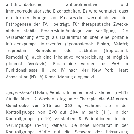
antithrombotische, antiproliferative und
immunomodulatorische Eigenschaften. Es wird vermutet, dass
ein lokaler Mangel an Prostazyklin wesentlich zur der
Pathogenese der PAH beiträgt. Für therapeutische Zwecke
stehen stabile Prostazyklin-Analoga zur Verfügung. Die
Verabreichung erfolgt als Dauerinfusion über eine portable
Infusionspumpe intravenös (Epoprostenol:
Flolan
,
Veletri
;
Treprostinil:
Remodulin
) oder subkutan (Treprostinil:
Remodulin
); auch eine inhalative Verabreichung ist möglich
(Iloprost:
Ventavis
). Prostanoide werden bei PAH in
Funktionsklasse III und IV nach der New York Heart
Association (NYHA)-Klassifizierung eingesetzt.
Epoprostenol
(
Flolan
,
Veletri
): In einer relativ kleinen (n=81)
Studie über 12 Wochen stieg unter Therapie
die 6-Minuten-
Gehstrecke von 315 auf 362 m,
während sie in der
Kontrollgruppe von 270 auf 204 m sank (11). In der
Kontrollgruppe (n=40) verstarben 8 Patient:innen, in der
Verumgruppe (n=41) keine/r. Die hohe Mortalität in der
Kontrollgruppe dürfte auf die Schwere der Erkrankung