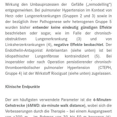
Wirkung den Umbauprozessen der Gefäße („remodelling“)
entgegenwirken. Bei pulmonaler Hypertension im Kontext von
Herz- oder Lungenerkrankungen (Gruppen 2 und 3) sowie in
der bezüglich ihrer Pathogenese sehr heterogenen Gruppe 5
wurden bisher
entweder keine eindeutig günstigen Effekte
beschrieben oder sogar, wie im Falle der chronisch-
obstruktiven Lungenerkrankung (3) und von
Linksherzerkrankungen (4),
negative Effekte beobachtet
. Der
Endothelin-Antagonist Ambrisentan (siehe unten) ist bei
idiopathischer Lungenfibrose kontraindiziert (5). Bei
inoperabler oder nach Operation persistierender chronisch-
thromboembolischer pulmonaler Hypertension (CTEPH,
Gruppe 4) ist der Wirkstoff Riociguat (siehe unten) zugelassen.
Klinische Endpunkte
Der am häufigsten verwendete Parameter ist die
6-Minuten-
Gehstrecke (6MWD: six-minute walk distance)
, wobei sich die
Verbesserungen durch die Therapie – bei einem Ausgangswert
von
+
300 m – im Rahmen von 30 bis 50 m bewegen (6).