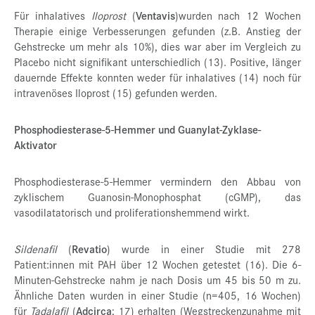
Für inhalatives
Iloprost
(
Ventavis
)wurden nach 12 Wochen
Therapie einige Verbesserungen gefunden (z.B. Anstieg der
Gehstrecke um mehr als 10%), dies war aber im Vergleich zu
Placebo nicht signifikant unterschiedlich (13). Positive, länger
dauernde Effekte konnten weder für inhalatives (14) noch für
intravenöses Iloprost (15) gefunden werden.
Phosphodiesterase-5-Hemmer und Guanylat-Zyklase-
Aktivator
Phosphodiesterase-5-Hemmer vermindern den Abbau von
zyklischem Guanosin-Monophosphat (cGMP), das
vasodilatatorisch und proliferationshemmend wirkt.
Sildenafil
(
Revatio
) wurde in einer Studie mit 278
Patient:innen mit PAH über 12 Wochen getestet (16). Die 6-
Minuten-Gehstrecke nahm je nach Dosis um 45 bis 50 m zu.
Ähnliche Daten wurden in einer Studie (n=405, 16 Wochen)
für
Tadalafil
(
Adcirca
; 17) erhalten (Wegstreckenzunahme mit