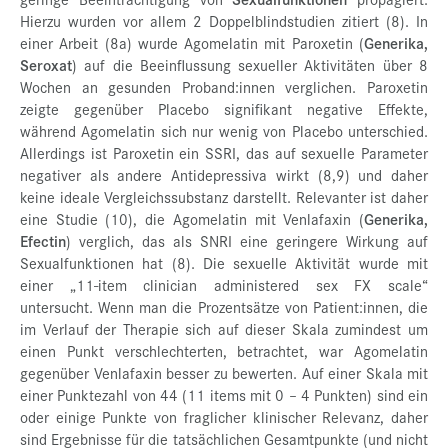
Hierzu wurden vor allem 2 Doppelblindstudien zitiert (8). In
einer Arbeit (8a) wurde Agomelatin mit Paroxetin (
Generika,
Seroxat
) auf die Beeinflussung sexueller Aktivitäten über 8
Wochen an gesunden Proband:innen verglichen. Paroxetin
zeigte gegenüber Placebo signifikant negative Effekte,
während Agomelatin sich nur wenig von Placebo unterschied.
Allerdings ist Paroxetin ein SSRI, das auf sexuelle Parameter
negativer als andere Antidepressiva wirkt (8,9) und daher
keine ideale Vergleichssubstanz darstellt. Relevanter ist daher
eine Studie (10), die Agomelatin mit Venlafaxin (
Generika,
Efectin
) verglich, das als SNRI eine geringere Wirkung auf
Sexualfunktionen hat (8). Die sexuelle Aktivität wurde mit
einer „11-item clinician administered sex FX scale“
untersucht. Wenn man die Prozentsätze von Patient:innen, die
im Verlauf der Therapie sich auf dieser Skala zumindest um
einen Punkt verschlechterten, betrachtet, war Agomelatin
gegenüber Venlafaxin besser zu bewerten. Auf einer Skala mit
einer Punktezahl von 44 (11 items mit 0 – 4 Punkten) sind ein
oder einige Punkte von fraglicher klinischer Relevanz, daher
sind Ergebnisse für die tatsächlichen Gesamtpunkte (und nicht