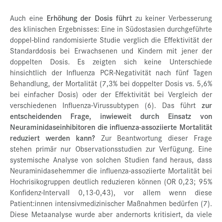
Auch eine
Erhöhung der Dosis führt
zu keiner Verbesserung
des klinischen Ergebnisses: Eine in Südostasien durchgeführte
doppel-blind randomisierte Studie verglich die Effektivität der
Standarddosis bei Erwachsenen und Kindern mit jener der
doppelten Dosis. Es zeigten sich keine Unterschiede
hinsichtlich der Influenza PCR-Negativität nach fünf Tagen
Behandlung, der Mortalität (7,3% bei doppelter Dosis vs. 5,6%
bei einfacher Dosis) oder der Effektivität bei Vergleich der
verschiedenen Influenza-Virussubtypen (6). Das führt
zur
entscheidenden Frage, inwieweit durch Einsatz von
Neuraminidaseinhibitoren die influenza-assoziierte Mortalität
reduziert werden kann?
Zur Beantwortung dieser Frage
stehen primär nur Observationsstudien zur Verfügung. Eine
systemische Analyse von solchen Studien fand heraus, dass
Neuraminidasehemmer die influenza-assoziierte Mortalität bei
Hochrisikogruppen deutlich reduzieren können (OR 0,23; 95%
Konfidenz-Intervall 0,13-0,43), vor allem wenn diese
Patient:innen intensivmedizinischer Maßnahmen bedürfen (7).
Diese Metaanalyse wurde aber andernorts kritisiert, da viele