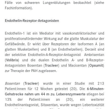
Fälle von schweren Lungenblutungen beobachtet (siehe
Fachinformation).
Endothelin-Rezeptor-Antagonisten
Endothelin-1 ist ein Mediator mit vasokonstriktorischer und
proliferationsfördernder Wirkung auf die glatte Muskulatur der
Gefäßwände. Er wirkt über Rezeptoren der Isoformen A (an
glatten Muskelzellen) und B (an Endothelzellen). Derzeit sind
der selektive Endothelin-A-Rezeptor-Antagonist Ambrisentan
(
Volibris
) und die dualen Endothelin A- und B-Rezeptor-
Antagonisten Bosentan (
Tracleer
) und Macicentan (
Opsumit
)
zur Therapie der PAH zugelassen.
Bosentan
(
Tracleer
) wurde in einer Studie mit 213
Patient:innen für 12 Wochen getestet (20). Die
6-Minuten-
Gehstrecke nahm um 44 m zu. Leberenzymwerte
stiegen bei
13% der Patient:innen an (20), ein weiterer
Endothelinantagonist, Sitaxentan, wurde wegen Lebertoxizität