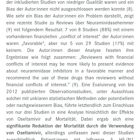
der inkludierten Studien von niedriger Qualität waren und ein
Bias der Autor:innen nicht ausgeschlossen werden konnte (8).
Wie sehr ein Bias der Autor:innen ein Problem darstellt, zeigt
eine rezente Studie zu Reviews über Neuraminidasehemmer
(9) mit folgendem Resultat: 7 von 8 Studien (88%) mit einem
vorhandenen finanziellen „conflict of interest“ der Autor:innen
waren „favorable“, aber nur 5 von 29 Studien (17%) mit
keinem. Die Autor:innen dieser Analyse fassten ihre
Ergebnisse wie folgt zusammen: „Reviewers with financial
conflicts of interest may be more likely to present evidence
about neuraminidase inhibitors in a favorable manner and
recommend the use of these drugs than reviewers without
financial conflicts of interest.” (9). Eine Evaluierung von bis
2012 publizierten Observationsstudien, unter Ausschluss
solcher mit unklaren statistischen Methoden oder potentiellem
oder nachgewiesenem Bias, führte letztendlich zum Einschluss
von nur drei Studien in eine Analyse hinsichtlich der Effekte
von Oseltamivir auf Mortalität. Dabei ergab sich eine
signifikante Reduktion der Mortalität durch die Verwendung
von Oseltamivir,
allerdings umfassen zwei dieser Studien
ausschließlich Patient:innen mit Influenza A H5/N1