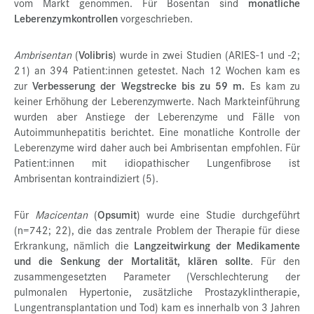
vom Markt genommen. Für Bosentan sind
monatliche
Leberenzymkontrollen
vorgeschrieben.
Ambrisentan
(
Volibris
) wurde in zwei Studien (ARIES-1 und -2;
21) an 394 Patient:innen getestet. Nach 12 Wochen kam es
zur
Verbesserung der Wegstrecke bis zu 59 m.
Es kam zu
keiner Erhöhung der Leberenzymwerte. Nach Markteinführung
wurden aber Anstiege der Leberenzyme und Fälle von
Autoimmunhepatitis berichtet. Eine monatliche Kontrolle der
Leberenzyme wird daher auch bei Ambrisentan empfohlen. Für
Patient:innen mit idiopathischer Lungenfibrose ist
Ambrisentan kontraindiziert (5).
Für
Macicentan
(
Opsumit
) wurde eine Studie durchgeführt
(n=742; 22), die das zentrale Problem der Therapie für diese
Erkrankung, nämlich die
Langzeitwirkung der Medikamente
und die Senkung der Mortalität, klären sollte
. Für den
zusammengesetzten Parameter (Verschlechterung der
pulmonalen Hypertonie, zusätzliche Prostazyklintherapie,
Lungentransplantation und Tod) kam es innerhalb von 3 Jahren