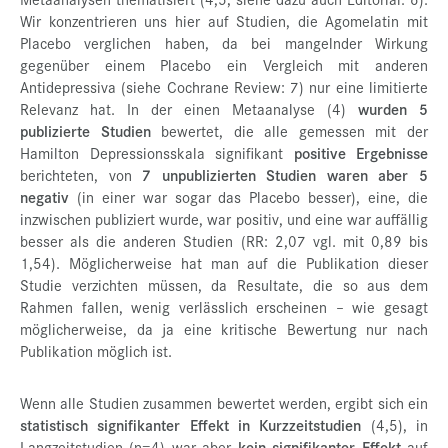
Wir konzentrieren uns hier auf Studien, die Agomelatin mit
Placebo verglichen haben, da bei mangelnder Wirkung
gegenüber einem Placebo ein Vergleich mit anderen
Antidepressiva (siehe Cochrane Review: 7) nur eine limitierte
Relevanz hat. In der einen Metaanalyse (4)
wurden 5
publizierte Studien
bewertet, die alle gemessen mit der
Hamilton Depressionsskala signifikant
positive Ergebnisse
berichteten, von
7 unpublizierten Studien waren aber 5
negativ
(in einer war sogar das Placebo besser), eine, die
inzwischen publiziert wurde, war positiv, und eine war auffällig
besser als die anderen Studien (RR: 2,07 vgl. mit 0,89 bis
1,54). Möglicherweise hat man auf die Publikation dieser
Studie verzichten müssen, da Resultate, die so aus dem
Rahmen fallen, wenig verlässlich erscheinen – wie gesagt
möglicherweise, da ja eine kritische Bewertung nur nach
Publikation möglich ist.
Wenn alle Studien zusammen bewertet werden, ergibt sich ein
statistisch signifikanter Effekt in Kurzzeitstudien
(4,5), in
Langzeitstudien (n=4) war aber
kein signifikanter Effekt
auf