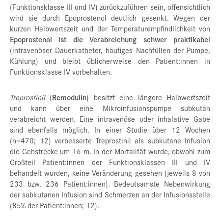
(Funktionsklasse III und IV) zurückzuführen sein, offensichtlich
wird sie durch Epoprostenol deutlich gesenkt. Wegen der
kurzen Halbwertszeit und der Temperaturempfindlichkeit von
Epoprostenol ist die Verabreichung schwer praktikabel
(intravenöser Dauerkatheter, häufiges Nachfüllen der Pumpe,
Kühlung) und bleibt üblicherweise den Patient:innen in
Funktionsklasse IV vorbehalten.
Treprostinil
(
Remodulin
) besitzt eine längere Halbwertszeit
und kann über eine Mikroinfusionspumpe subkutan
verabreicht werden. Eine intravenöse oder inhalative Gabe
sind ebenfalls möglich. In einer Studie über 12 Wochen
(n=470; 12) verbesserte Treprostinil als subkutane Infusion
die Gehstrecke um 16 m. In der Mortalität wurde, obwohl zum
Großteil Patient:innen der Funktionsklassen III und IV
behandelt wurden, keine Veränderung gesehen (jeweils 8 von
233 bzw. 236 Patient:innen). Bedeutsamste Nebenwirkung
der subkutanen Infusion sind Schmerzen an der Infusionsstelle
(85% der Patient:innen; 12).