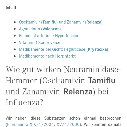
Inhalt
Presse
Jobs
Oseltamivir (
Tamiflu
) und Zanamvir (
Relenza
)
Agomelatin (
Valdoxan
)
Kontakt
Pulmonal-arterielle Hypertension
Datenschutz
Vitamin D Kontroverse
Medikamente bei Gicht: Pegluticase (
Krystexxa
)
Service-Links
Medikamente nach Herzinfarkt
de |
en
Wie gut wirken Neuraminidase-
Tamiflu
Hemmer (Oseltamivir:
Relenza
und Zanamivir:
) bei
Influenza?
Wir haben diese Substanzen schon einmal besprochen
(
Pharmainfo XIX/4/2004
;
XV/4/2000
). Wir konnten damals