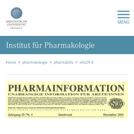
MENÜ
In­sti­tut für Phar­ma­ko­lo­gie
Forschung
Studium & Lehre
Home
pharmakologie
pharmainfo
info29-4
Krankenversorgung
Über uns
Internationales
Events