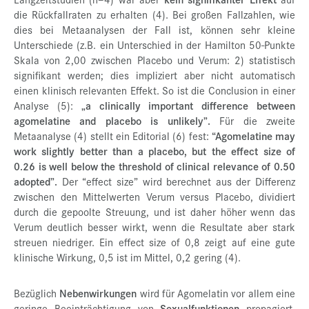
die Rückfallraten zu erhalten (4). Bei großen Fallzahlen, wie
dies bei Metaanalysen der Fall ist, können sehr kleine
Unterschiede (z.B. ein Unterschied in der Hamilton 50-Punkte
Skala von 2,00 zwischen Placebo und Verum: 2) statistisch
signifikant werden; dies impliziert aber nicht automatisch
einen klinisch relevanten Effekt. So ist die Conclusion in einer
Analyse (5):
„a clinically important difference between
agomelatine and placebo is unlikely”.
Für die zweite
Metaanalyse (4) stellt ein Editorial (6) fest:
“Agomelatine may
work slightly better than a placebo, but the effect size of
0.26 is well below the threshold of clinical relevance of 0.50
adopted”.
Der “effect size” wird berechnet aus der Differenz
zwischen den Mittelwerten Verum versus Placebo, dividiert
durch die gepoolte Streuung, und ist daher höher wenn das
Verum deutlich besser wirkt, wenn die Resultate aber stark
streuen niedriger. Ein effect size of 0,8 zeigt auf eine gute
klinische Wirkung, 0,5 ist im Mittel, 0,2 gering (4).
Bezüglich
Nebenwirkungen
wird für Agomelatin vor allem eine
geringe Beeinträchtigung von
Sexualfunktionen
propagiert.