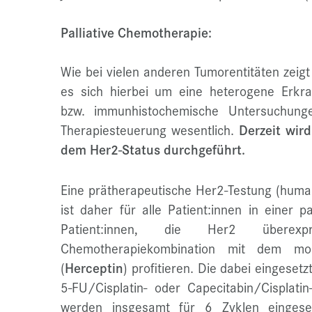
Palliative Chemotherapie:
Wie bei vielen anderen Tumorentitäten zeig
es sich hierbei um eine heterogene Erkra
bzw. immunhistochemische Untersuchung
Therapiesteuerung wesentlich.
Derzeit wir
dem Her2-Status durchgeführt.
Eine prätherapeutische Her2-Testung (human
ist daher für alle Patient:innen in einer pa
Patient:innen, die Her2 überex
Chemotherapiekombination mit dem mon
(
Herceptin
) profitieren. Die dabei eingeset
5-FU/Cisplatin- oder Capecitabin/Cisplatin
werden insgesamt für 6 Zyklen eingese