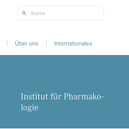
Über uns
Internationales
In­sti­tut für Phar­ma­ko­
lo­gie