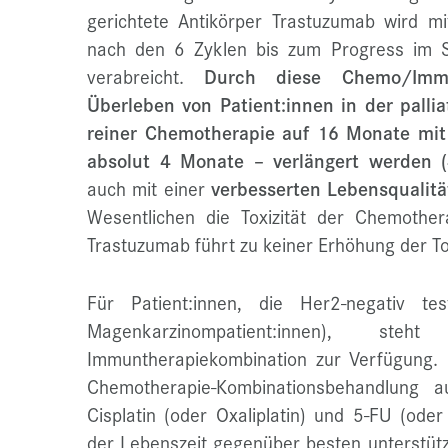
gerichtete Antikörper Trastuzumab wird m
nach den 6 Zyklen bis zum Progress im Si
verabreicht.
Durch diese Chemo/Imm
Überleben von Patient:innen in der palli
reiner Chemotherapie auf 16 Monate mi
absolut 4 Monate – verlängert werden (
auch mit einer
verbesserten Lebensqualitä
Wesentlichen die Toxizität der Chemothe
Trastuzumab führt zu keiner Erhöhung der Tox
Für Patient:innen, die Her2-negativ 
Magenkarzinompatient:innen), ste
Immuntherapiekombination zur Verfügung. E
Chemotherapie-Kombinationsbehandlung 
Cisplatin (oder Oxaliplatin) und 5-FU (oder
der Lebenszeit gegenüber besten unterstü