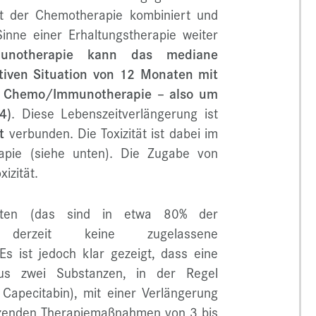
it der Chemotherapie kombiniert und
nne einer Erhaltungstherapie weiter
unotherapie kann das mediane
ativen Situation von 12 Monaten mit
t Chemo/Immunotherapie – also um
4)
. Diese Lebenszeitverlängerung ist
t
verbunden. Die Toxizität ist dabei im
rapie (siehe unten). Die Zugabe von
izität.
testen (das sind in etwa 80% der
ht derzeit keine zugelassene
s ist jedoch klar gezeigt, dass eine
aus zwei Substanzen, in der Regel
 Capecitabin), mit einer Verlängerung
tzenden Therapiemaßnahmen von 3 bis