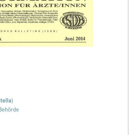
tella
)
Behörde