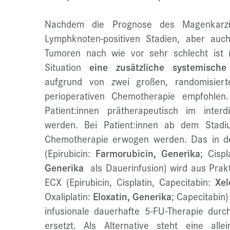
Nachdem die Prognose des Magenkarzi
Lymphknoten-positiven Stadien, aber auc
Tumoren nach wie vor sehr schlecht ist (
Situation
eine zusätzliche systemische
aufgrund von zwei großen, randomisiert
perioperativen Chemotherapie empfohlen
Patient:innen prätherapeutisch im inter
werden. Bei Patient:innen ab dem Stadiu
Chemotherapie erwogen werden. Das in de
(Epirubicin:
Farmorubicin, Generika
; Cispl
Generika
als Dauerinfusion) wird aus Prakt
ECX (Epirubicin, Cisplatin, Capecitabin:
Xel
Oxaliplatin:
Eloxatin, Generika
; Capecitabin)
infusionale dauerhafte 5-FU-Therapie durc
ersetzt. Als Alternative steht eine alle