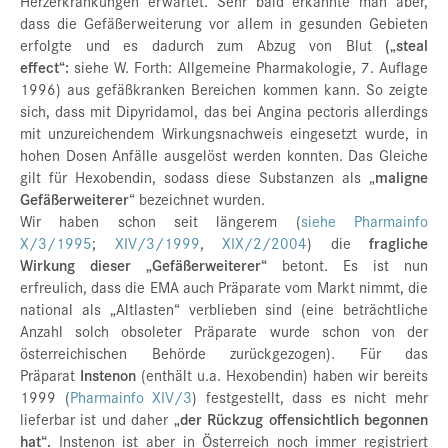
Herzerkrankungen erwartet. Sehr bald erkannte man aber,
dass die Gefäßerweiterung vor allem in gesunden Gebieten
erfolgte und es dadurch zum Abzug von Blut
(„steal
effect“:
siehe W. Forth: Allgemeine Pharmakologie, 7. Auflage
1996) aus gefäßkranken Bereichen kommen kann. So zeigte
sich, dass mit Dipyridamol, das bei Angina pectoris allerdings
mit unzureichendem Wirkungsnachweis eingesetzt wurde, in
hohen Dosen Anfälle ausgelöst werden konnten. Das Gleiche
gilt für Hexobendin, sodass diese Substanzen als „
maligne
Gefäßerweiterer
“ bezeichnet wurden.
Wir haben schon seit längerem (
siehe Pharmainfo
X/3/1995
;
XIV/3/1999
,
XIX/2/2004
) die
fragliche
Wirkung dieser „Gefäßerweiterer“
betont. Es ist nun
erfreulich, dass die EMA auch Präparate vom Markt nimmt, die
national als „Altlasten“ verblieben sind (eine beträchtliche
Anzahl solch obsoleter Präparate wurde schon von der
österreichischen Behörde zurückgezogen). Für das
Präparat
Instenon
(enthält u.a. Hexobendin) haben wir bereits
1999 (
Pharmainfo XIV/3
) festgestellt, dass es nicht mehr
lieferbar ist und daher
„der Rückzug offensichtlich begonnen
hat“.
Instenon ist aber in Österreich noch immer registriert