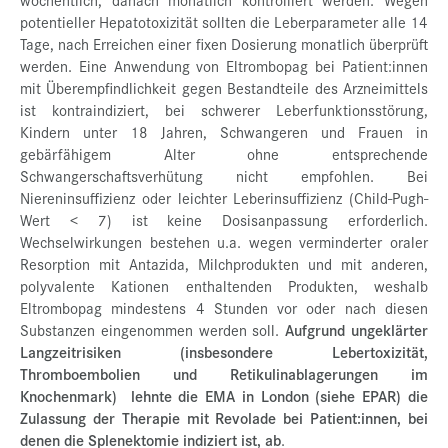
potentieller Hepatotoxizität sollten die Leberparameter alle 14
Tage, nach Erreichen einer fixen Dosierung monatlich überprüft
werden. Eine Anwendung von Eltrombopag bei Patient:innen
mit Überempfindlichkeit gegen Bestandteile des Arzneimittels
ist kontraindiziert, bei schwerer Leberfunktionsstörung,
Kindern unter 18 Jahren, Schwangeren und Frauen in
gebärfähigem Alter ohne entsprechende
Schwangerschaftsverhütung nicht empfohlen. Bei
Niereninsuffizienz oder leichter Leberinsuffizienz (Child-Pugh-
Wert < 7) ist keine Dosisanpassung erforderlich.
Wechselwirkungen bestehen u.a. wegen verminderter oraler
Resorption mit Antazida, Milchprodukten und mit anderen,
polyvalente Kationen enthaltenden Produkten, weshalb
Eltrombopag mindestens 4 Stunden vor oder nach diesen
Substanzen eingenommen werden soll.
Aufgrund ungeklärter
Langzeitrisiken (insbesondere Lebertoxizität,
Thromboembolien und Retikulinablagerungen im
Knochenmark) lehnte die EMA in London (siehe EPAR) die
Zulassung der Therapie mit Revolade bei Patient:innen, bei
denen die Splenektomie indiziert ist, ab
.