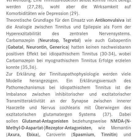
werden (27,28), wohl aber die Wirksamkeit auf
Komorbiditäten wie Depression (29).
Theoretische Grundlage für den Einsatz von
Antikonvulsiva
ist
die Analogie zwischen Tinnitus und Epilepsie als Form der
Hyperexzitabilität des zentralen Nervensystems.
Carbamazepin (
Neurotop
,
Tegretol
) wie auch Gabapentin
(
Gabatal
,
Neurontin
,
Generica
) hatten keinen nachweisbaren
positiven Effekt bei idiopathischem Tinnitus (30-34), wobei
Carbamazepin bei myognathischem Tinnitus Erfolge erzielen
konnte (35,36).
Zur Erklärung der Tinnituspathophysiologie werden viele
Modelle herangezogen. Ein Erklärungsversuch des
Pathomechanismus bei idiopathischem Tinnitus ist die
Imbalance zwischen inhibitorischer und exzitatorischer
Transmitteraktivität an der Synapse zwischen innerer
Haarzelle und Nervus cochlearis mit Überwiegen des
exzitatorischen glutamatergen Systems (37). Dabei
sollen
Glutamat-Antagonisten
beziehungsweise
NMDA-(N-
Methyl-D-Aspartat-)Rezeptor-Antagonisten
, wie Memantin
(
Axura
,
Ebixa
), Caroverin (
Spasmium
,
Tinnitin
) und