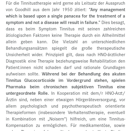
Für die Tinnitustherapie wird gerne als Leitsatz der Ausspruch
von Goodhill aus dem Jahr 1950 zitiert:
“Any management
which is based upon a single panacea for the treatment of a
symptom and not a disease will result in failure.”
Dies besagt,
dass es beim Symptom Tinnitus mit seinen zahlreichen
ätiologischen Faktoren keine Therapie durch ein Allheilmittel
allein geben kann. Die Vielzahl an unterschiedlichen
Behandlungsansätzen spiegelt die große therapeutische
Unsicherheit wider. Prinzipiell gilt, dass nach HNO-ärztlicher
Diagnostik eine Therapie beziehungsweise Rehabilitation den
Patient:innen nicht schaden darf und rationale Grundlagen
aufweisen sollte.
Während bei der Behandlung des akuten
Tinnitus Glucocorticoide im Vordergrund stehen, spielen
Pharmaka beim chronischen subjektiven Tinnitus eine
untergeordnete Rolle.
In Kooperation mit dem/r HNO-Arzt/
Ärztin sind, neben einer etwaigen Hörgeräteversorgung, vor
allem psychologisch und psychotherapeutisch orientierte
Therapieformen (insbesondere Verhaltenstherapie, eventuell
in Kombination mit „Noisern“) hilfreich, um eine Tinnitus-
Kompensation zu ermöglichen. Für medikamentöse, sowie