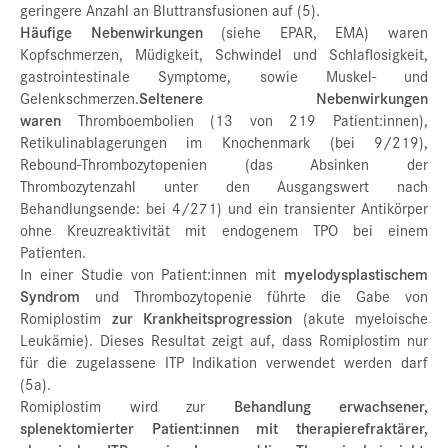
geringere Anzahl an Bluttransfusionen auf (5).
Häufige Nebenwirkungen
(siehe EPAR, EMA) waren
Kopfschmerzen, Müdigkeit, Schwindel und Schlaflosigkeit,
gastrointestinale Symptome, sowie Muskel- und
Gelenkschmerzen.
Seltenere Nebenwirkungen
waren
Thromboembolien (13 von 219 Patient:innen),
Retikulinablagerungen im Knochenmark (bei 9/219),
Rebound-Thrombozytopenien (das Absinken der
Thrombozytenzahl unter den Ausgangswert nach
Behandlungsende: bei 4/271) und ein transienter Antikörper
ohne Kreuzreaktivität mit endogenem TPO bei einem
Patienten.
In einer Studie von Patient:innen mit
myelodysplastischem
Syndrom
und Thrombozytopenie führte die Gabe von
Romiplostim
zur Krankheitsprogression
(akute myeloische
Leukämie). Dieses Resultat zeigt auf, dass Romiplostim nur
für die zugelassene ITP Indikation verwendet werden darf
(5a).
Romiplostim wird zur
Behandlung erwachsener,
splenektomierter Patient:innen mit therapierefraktärer,