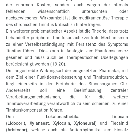
der enormen Kosten, sondern auch wegen der oftmals
fehlenden wissenschaftlich untersuchten oder
nachgewiesenen Wirksamkeit ist die medikamentöse Therapie
des chronischen Tinnitus kritisch zu hinterfragen.
Ein weiterer problematischer Aspekt ist die Theorie, dass trotz
behandelter peripherer Tinnitusursache zentrale Mechanismen
zu einer Verselbstständigung mit Persistenz des Symptoms
Tinnitus führen. Dies kann in Analogie zum Phantomschmerz
gesehen und muss auch bei therapeutischen Überlegungen
berücksichtigt werden (18-20).
Der angestrebte Wirkungsort der eingesetzten Pharmaka, mit
dem Ziel einer Funktionsverbesserung und Tinnitusreduktion,
liegt einerseits in der Peripherie des Sinnesorganes Ohr.
Andererseits soll eine Beeinflussung zentraler
Verarbeitungsmechanismen, die für die weitere
Tinnitusverarbeitung verantwortlich zu sein scheinen, zu einer
Tinnituskompensation führen.
Den
Lokalanästhetika
Lidocain
(
Lidocorit
,
Xylanaest
,
Xylocain
,
Xyloneural
) und Flecainid
(
Aristocor
), welche auch als Antiarrhythmika zum Einsatz