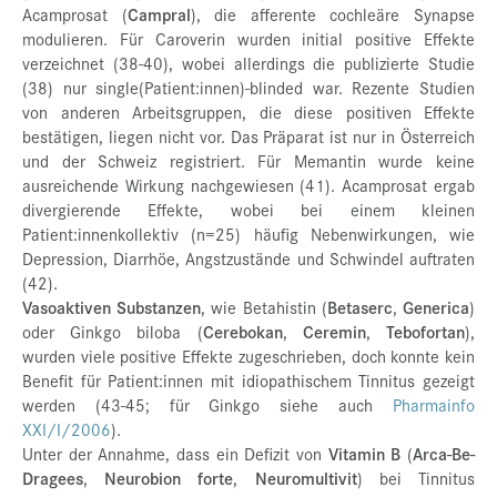
Acamprosat (
Campral
), die afferente cochleäre Synapse
modulieren. Für Caroverin wurden initial positive Effekte
verzeichnet (38-40), wobei allerdings die publizierte Studie
(38) nur single(Patient:innen)-blinded war. Rezente Studien
von anderen Arbeitsgruppen, die diese positiven Effekte
bestätigen, liegen nicht vor. Das Präparat ist nur in Österreich
und der Schweiz registriert. Für Memantin wurde keine
ausreichende Wirkung nachgewiesen (41). Acamprosat ergab
divergierende Effekte, wobei bei einem kleinen
Patient:innenkollektiv (n=25) häufig Nebenwirkungen, wie
Depression, Diarrhöe, Angstzustände und Schwindel auftraten
(42).
Vasoaktiven Substanzen
, wie Betahistin (
Betaserc
,
Generica
)
oder Ginkgo biloba (
Cerebokan
,
Ceremin
,
Tebofortan
),
wurden viele positive Effekte zugeschrieben, doch konnte kein
Benefit für Patient:innen mit idiopathischem Tinnitus gezeigt
werden (43-45; für Ginkgo siehe auch
Pharmainfo
XXI/I/2006
).
Unter der Annahme, dass ein Defizit von
Vitamin B
(
Arca-Be-
Dragees
,
Neurobion forte
,
Neuromultivit
) bei Tinnitus