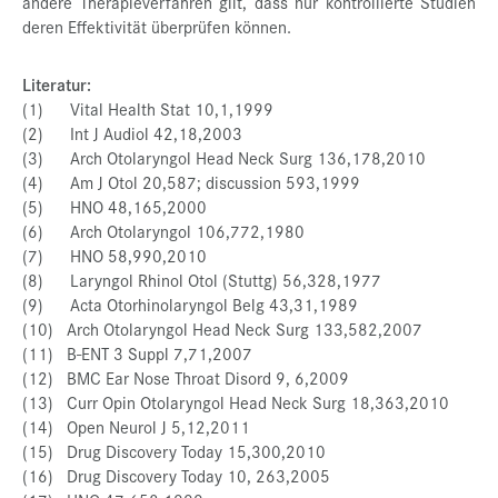
andere Therapieverfahren gilt, dass nur kontrollierte Studien
deren Effektivität überprüfen können.
Literatur:
(1) Vital Health Stat 10,1,1999
(2) Int J Audiol 42,18,2003
(3) Arch Otolaryngol Head Neck Surg 136,178,2010
(4) Am J Otol 20,587; discussion 593,1999
(5) HNO 48,165,2000
(6) Arch Otolaryngol 106,772,1980
(7) HNO 58,990,2010
(8) Laryngol Rhinol Otol (Stuttg) 56,328,1977
(9) Acta Otorhinolaryngol Belg 43,31,1989
(10) Arch Otolaryngol Head Neck Surg 133,582,2007
(11) B-ENT 3 Suppl 7,71,2007
(12) BMC Ear Nose Throat Disord 9, 6,2009
(13) Curr Opin Otolaryngol Head Neck Surg 18,363,2010
(14) Open Neurol J 5,12,2011
(15) Drug Discovery Today 15,300,2010
(16) Drug Discovery Today 10, 263,2005