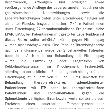
Beschwerden, Arthralgien und Myalgien,
sowie
vorübergehende Anstiege der Leberparameter.
Jedoch nur die
gastrointestinalen Nebenwirkungen, sowie die
Leberwerterhöhungen traten unter Eltrombopag häufiger auf
als unter Plazebo. Insgesamt hatten 17/446 Patient:innen
unter Eltrombopag 22
thromboembolische Ereignisse (siehe
EPAR, EMA), bei Patient:innen mit gestörter Leberfunktion ist
dieses Risiko weiter erhöht.
Antikörper gegen Eltrombopag
wurden nicht nachgewiesen. Eine Rebound-Thrombozytopenie
nach Behandlungsende wurde bei 2 behandelten Patienten
beobachtet. Auch nach der Behandlung mit Eltrombopag
wurde die Entwicklung oder Progression von
Retikulinablagerungen im Knochenmark festgestellt,
allerdings ist deren klinische Bedeutung noch nicht geklärt.
Eltrombopag ist in Form von 25 und 50 mg Tabletten
zur
Behandlung therapierefraktärer, splenektomierter
Patient:innen mit ITP oder bei therapierefraktären
Patient:innen und Kontraindikation gegen die
Splenektomie
verfügbar. Thrombozytenwerte sollten bis zum
Erreichen eines dauerhaften Thrombozytenanstieges
wöchentlich, danach monatlich kontrolliert werden. Wegen