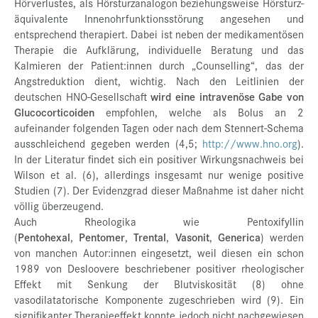
Hörverlustes, als Hörsturzanalogon beziehungsweise Hörsturz-
äquivalente Innenohrfunktionsstörung angesehen und
entsprechend therapiert. Dabei ist neben der medikamentösen
Therapie die Aufklärung, individuelle Beratung und das
Kalmieren der Patient:innen durch „Counselling“, das der
Angstreduktion dient, wichtig. Nach den Leitlinien der
deutschen HNO-Gesellschaft
wird eine intravenöse Gabe von
Glucocorticoiden
empfohlen, welche als Bolus an 2
aufeinander folgenden Tagen oder nach dem Stennert-Schema
ausschleichend gegeben werden (4,5;
http://www.hno.org
).
In der Literatur findet sich ein positiver Wirkungsnachweis bei
Wilson et al. (6), allerdings insgesamt nur wenige positive
Studien (7). Der Evidenzgrad dieser Maßnahme ist daher nicht
völlig überzeugend.
Auch Rheologika wie Pentoxifyllin
(
Pentohexal
,
Pentomer
,
Trental
,
Vasonit
,
Generica
) werden
von manchen Autor:innen eingesetzt, weil diesen ein schon
1989 von Desloovere beschriebener positiver rheologischer
Effekt mit Senkung der Blutviskosität (8) ohne
vasodilatatorische Komponente zugeschrieben wird (9). Ein
signifikanter Therapieeffekt konnte jedoch nicht nachgewiesen