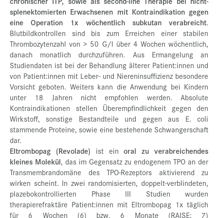
chronischer ITP, sowie als second-line Therapie bei nicht-
splenektomierten Erwachsenen mit Kontraindikation gegen
eine Operation 1x wöchentlich subkutan verabreicht
.
Blutbildkontrollen sind bis zum Erreichen einer stabilen
Thrombozytenzahl von > 50 G/l über 4 Wochen wöchentlich,
danach monatlich durchzuführen. Aus Ermangelung an
Studiendaten ist bei der Behandlung älterer Patient:innen und
von Patient:innen mit Leber- und Niereninsuffizienz besondere
Vorsicht geboten. Weiters kann die Anwendung bei Kindern
unter 18 Jahren nicht empfohlen werden. Absolute
Kontraindikationen stellen Überempfindlichkeit gegen den
Wirkstoff, sonstige Bestandteile und gegen aus E. coli
stammende Proteine, sowie eine bestehende Schwangerschaft
dar.
Eltrombopag (Revolade)
ist ein
oral zu verabreichendes
kleines Molekül
, das im Gegensatz zu endogenem TPO an der
Transmembrandomäne des TPO-Rezeptors aktivierend zu
wirken scheint. In zwei randomisierten, doppelt-verblindeten,
plazebokontrollierten Phase III Studien wurden
therapierefraktäre Patient:innen mit Eltrombopag 1x täglich
für 6 Wochen (6) bzw. 6 Monate (RAISE; 7)