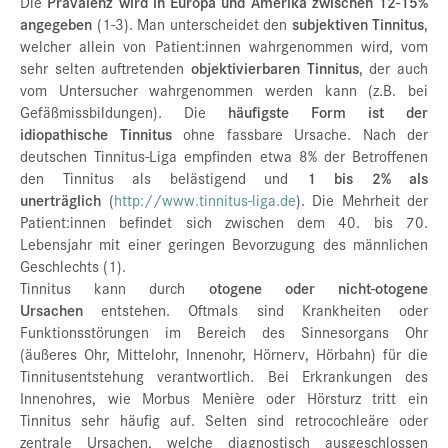
Die
Prävalenz wird in Europa und Amerika zwischen 12-15%
angegeben
(1-3). Man unterscheidet den
subjektiven Tinnitus
,
welcher allein von Patient:innen wahrgenommen wird, vom
sehr selten auftretenden
objektivierbaren Tinnitus
, der auch
vom Untersucher wahrgenommen werden kann (z.B. bei
Gefäßmissbildungen). Die
häufigste Form ist der
idiopathische Tinnitus
ohne fassbare Ursache. Nach der
deutschen Tinnitus-Liga empfinden etwa 8% der Betroffenen
den Tinnitus als belästigend und
1 bis 2% als
unerträglich
(
http://www.tinnitus-liga.de
). Die Mehrheit der
Patient:innen befindet sich zwischen dem 40. bis 70.
Lebensjahr mit einer geringen Bevorzugung des männlichen
Geschlechts (1).
Tinnitus kann durch
otogene oder nicht-otogene
Ursachen
entstehen. Oftmals sind Krankheiten oder
Funktionsstörungen im Bereich des Sinnesorgans Ohr
(äußeres Ohr, Mittelohr, Innenohr, Hörnerv, Hörbahn) für die
Tinnitusentstehung verantwortlich. Bei Erkrankungen des
Innenohres, wie Morbus Menière oder Hörsturz tritt ein
Tinnitus sehr häufig auf. Selten sind retrocochleäre oder
zentrale Ursachen, welche diagnostisch ausgeschlossen