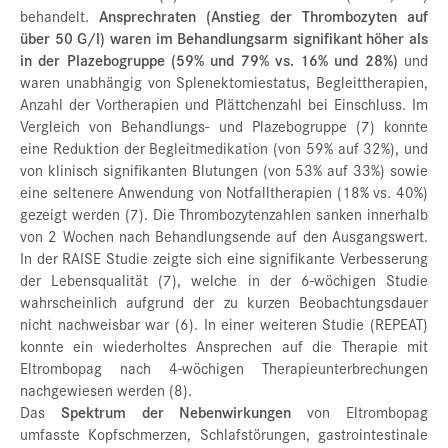
behandelt.
Ansprechraten (Anstieg der Thrombozyten auf
über 50 G/l) waren im Behandlungsarm signifikant höher als
in der Plazebogruppe (59% und 79% vs. 16% und 28%)
und
waren unabhängig von Splenektomiestatus, Begleittherapien,
Anzahl der Vortherapien und Plättchenzahl bei Einschluss. Im
Vergleich von Behandlungs- und Plazebogruppe (7) konnte
eine Reduktion der Begleitmedikation (von 59% auf 32%), und
von klinisch signifikanten Blutungen (von 53% auf 33%) sowie
eine seltenere Anwendung von Notfalltherapien (18% vs. 40%)
gezeigt werden (7). Die Thrombozytenzahlen sanken innerhalb
von 2 Wochen nach Behandlungsende auf den Ausgangswert.
In der RAISE Studie zeigte sich eine signifikante Verbesserung
der Lebensqualität (7), welche in der 6-wöchigen Studie
wahrscheinlich aufgrund der zu kurzen Beobachtungsdauer
nicht nachweisbar war (6). In einer weiteren Studie (REPEAT)
konnte ein wiederholtes Ansprechen auf die Therapie mit
Eltrombopag nach 4-wöchigen Therapieunterbrechungen
nachgewiesen werden (8).
Das
Spektrum der Nebenwirkungen
von Eltrombopag
umfasste Kopfschmerzen, Schlafstörungen, gastrointestinale