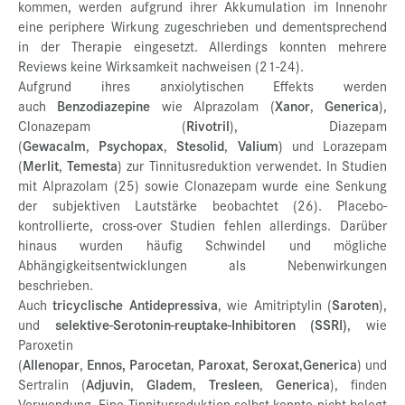
kommen, werden aufgrund ihrer Akkumulation im Innenohr
eine periphere Wirkung zugeschrieben und dementsprechend
in der Therapie eingesetzt. Allerdings konnten mehrere
Reviews keine Wirksamkeit nachweisen (21-24).
Aufgrund ihres anxiolytischen Effekts werden
auch
Benzodiazepine
wie Alprazolam (
Xanor
,
Generica
),
Clonazepam (
Rivotril
), Diazepam
(
Gewacalm
,
Psychopax
,
Stesolid
,
Valium
) und Lorazepam
(
Merlit
,
Temesta
) zur Tinnitusreduktion verwendet. In Studien
mit Alprazolam (25) sowie Clonazepam wurde eine Senkung
der subjektiven Lautstärke beobachtet (26). Placebo-
kontrollierte, cross-over Studien fehlen allerdings. Darüber
hinaus wurden häufig Schwindel und mögliche
Abhängigkeitsentwicklungen als Nebenwirkungen
beschrieben.
Auch
tricyclische Antidepressiva
, wie Amitriptylin (
Saroten
),
und
selektive-Serotonin-reuptake-Inhibitoren (SSRI)
, wie
Paroxetin
(
Allenopar
,
Ennos,
Parocetan
,
Paroxat
,
Seroxat
,
Generica
) und
Sertralin (
Adjuvin
,
Gladem
,
Tresleen
,
Generica
), finden
Verwendung. Eine Tinnitusreduktion selbst konnte nicht belegt