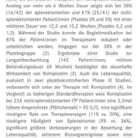
Anstieg von mehr als 6 Wochen Dauer zeigte sich bei 38%
(16/42) der splenektomierten und 61% (25/41) der nicht-
splenektomierten Patient:innen (Plazebo 0% und 5%) mit einer
mittleren Dauer von 12,3 und 15,2 Wochen (Plazebo 0,2 und
1,3). Während der Studie konnte die Begleitmedikation bei
87% der Patient:innen im Therapiearm reduziert oder
unterbrochen werden, hingegen nur bei 38% in der
Plazebogruppe (2). Ergebnisse einer Studie zur
Langzeitbeobachtung (142 Patient:innen; mittlere
Behandlungsdauer 69 Wochen) bestätigten die dauerhafte
Wirksamkeit von Romiplostim (3). Auch die Lebensqualität,
evaluiert in zwei plazebokontrollierten Phase III Studien,
verbesserte sich unter der Therapie mit Romiplostim (4). Im
Vergleich zu bisherigen Standardtherapien wies Romiplostim
bei 234 nicht-splenektomierten ITP Patient:innen eine 2,3mal
höhere Ansprechrate (Plättchenzahl > 50 G/l), eine signifikant
niedrigere Rate von Therapieversagen (11% vs. 30%), eine
niedrigere Häufigkeit von Splenektomie (9% vs. 36%),
signifikant größere Verbesserungen in der Bewertung der
Lebensqualität, seltenere Blutungsereignisse sowie eine