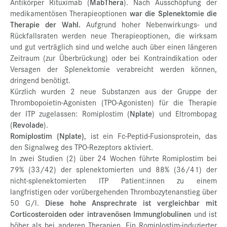
Antikörper Rituximab (
MabThera
). Nach Ausschöpfung der
medikamentösen Therapieoptionen
war die Splenektomie die
Therapie der Wahl.
Aufgrund hoher Nebenwirkungs- und
Rückfallsraten werden neue Therapieoptionen, die wirksam
und gut verträglich sind und welche auch über einen längeren
Zeitraum (zur Überbrückung) oder bei Kontraindikation oder
Versagen der Splenektomie verabreicht werden können,
dringend benötigt.
Kürzlich wurden 2 neue Substanzen aus der Gruppe der
Thrombopoietin-Agonisten (TPO-Agonisten) für die Therapie
der ITP zugelassen: Romiplostim (
Nplate
) und Eltrombopag
(
Revolade
).
Romiplostim (Nplate)
, ist ein Fc-Peptid-Fusionsprotein, das
den Signalweg des TPO-Rezeptors aktiviert.
In zwei Studien (2) über 24 Wochen führte Romiplostim bei
79% (33/42) der splenektomierten und 88% (36/41) der
nicht-splenektomierten ITP Patient:innen zu einem
langfristigen oder vorübergehenden Thrombozytenanstieg über
50 G/l.
Diese hohe Ansprechrate ist vergleichbar mit
Corticosteroiden oder intravenösen Immunglobulinen
und ist
höher als bei anderen Therapien. Ein Romiplostim-induzierter