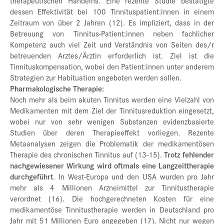
therapeutischen Handelns. Eine rezente Studie bestätigte
dessen Effektivität bei 100 Tinnituspatient:innen in einem
Zeitraum von über 2 Jahren (12). Es impliziert, dass in der
Betreuung von Tinnitus-Patient:innen neben fachlicher
Kompetenz auch viel Zeit und Verständnis von Seiten des/r
betreuenden Arztes/Ärztin erforderlich ist. Ziel ist die
Tinnituskompensation, wobei den Patient:innen unter anderem
Strategien zur Habituation angeboten werden sollen.
Pharmakologische Therapie:
Noch mehr als beim akuten Tinnitus werden eine Vielzahl von
Medikamenten mit dem Ziel der Tinnitusreduktion eingesetzt,
wobei nur von sehr wenigen Substanzen evidenzbasierte
Studien über deren Therapieeffekt vorliegen. Rezente
Metaanalysen zeigen die Problematik der medikamentösen
Therapie des chronischen Tinnitus auf (13-15).
Trotz fehlender
nachgewiesener Wirkung wird oftmals eine Langzeittherapie
durchgeführt
. In West-Europa und den USA wurden pro Jahr
mehr als 4 Millionen Arzneimittel zur Tinnitustherapie
verordnet (16). Die hochgerechneten Kosten für eine
medikamentöse Tinnitustherapie werden in Deutschland pro
Jahr mit 51 Millionen Euro angegeben (17). Nicht nur wegen