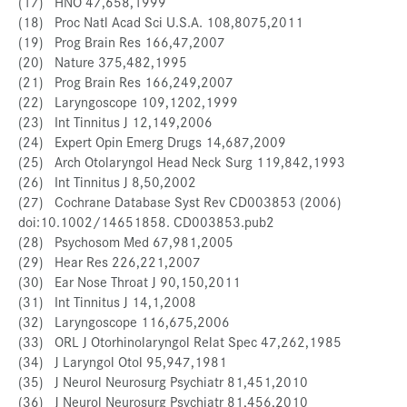
(17) HNO 47,658,1999
(18) Proc Natl Acad Sci U.S.A. 108,8075,2011
(19) Prog Brain Res 166,47,2007
(20) Nature 375,482,1995
(21) Prog Brain Res 166,249,2007
(22) Laryngoscope 109,1202,1999
(23) Int Tinnitus J 12,149,2006
(24) Expert Opin Emerg Drugs 14,687,2009
(25) Arch Otolaryngol Head Neck Surg 119,842,1993
(26) Int Tinnitus J 8,50,2002
(27) Cochrane Database Syst Rev CD003853 (2006)
doi:10.1002/14651858. CD003853.pub2
(28) Psychosom Med 67,981,2005
(29) Hear Res 226,221,2007
(30) Ear Nose Throat J 90,150,2011
(31) Int Tinnitus J 14,1,2008
(32) Laryngoscope 116,675,2006
(33) ORL J Otorhinolaryngol Relat Spec 47,262,1985
(34) J Laryngol Otol 95,947,1981
(35) J Neurol Neurosurg Psychiatr 81,451,2010
(36) J Neurol Neurosurg Psychiatr 81,456,2010