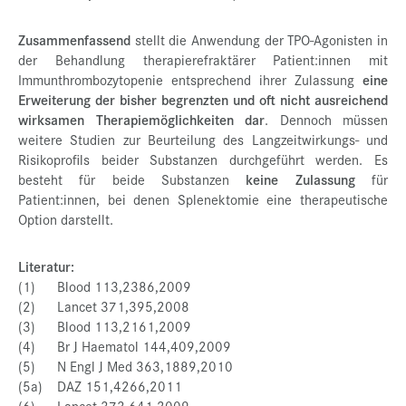
Zusammenfassend
stellt die Anwendung der TPO-Agonisten in
der Behandlung therapierefraktärer Patient:innen mit
Immunthrombozytopenie entsprechend ihrer Zulassung
eine
Erweiterung der bisher begrenzten und oft nicht ausreichend
wirksamen Therapiemöglichkeiten dar
. Dennoch müssen
weitere Studien zur Beurteilung des Langzeitwirkungs- und
Risikoprofils beider Substanzen durchgeführt werden. Es
besteht für beide Substanzen
keine Zulassung
für
Patient:innen, bei denen Splenektomie eine therapeutische
Option darstellt.
Literatur:
(1) Blood 113,2386,2009
(2) Lancet 371,395,2008
(3) Blood 113,2161,2009
(4) Br J Haematol 144,409,2009
(5) N Engl J Med 363,1889,2010
(5a) DAZ 151,4266,2011
(6) Lancet 373,641,2009