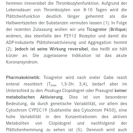
hemmen irreversibel die Thrombozytenfunktion. Aufgrund der
Lebensdauer von Thrombozyten von 8-10 Tagen wird die
Plättchenfunktion deutlich länger gehemmt als die
Halbwertszeiten der Substanzen vermuten lassen (1). In Folge
der rezenten Zulassung wollen wir uns
Ticagrelor
(
Brilique
)
widmen, das ebenfalls den P2Y12 Rezeptor und damit die
ADP-induzierte Plättchenaktivierung und Aggregation hemmt
(2).
Jedoch ist seine Wirkung reversibel
, das heißt sie hält
kürzer an. Die zugelassene Indikation ist das akute
Koronarsyndrom.
Pharmakokinetik:
Ticagrelor wird nach oraler Gabe rasch
enteral resorbiert (T
1,5-3h: 3,4), bedarf aber im
max
Unterschied zu den
Prodrugs
Clopidogrel oder Prasugrel
keiner
metabolischen Aktivierung
. Dies ist von besonderer
Bedeutung, da durch genetische Variabilität, vor allem des
Cytochrom CYP2C19 (Subfamilie des Cytochrom P450), eine
hohe Variabilität in den Konzentrationen des aktiven
Metaboliten von Clopidogrel und nachfolgend der
Plättchenhemmung zu sehen ist (5). Dennoch wird auch