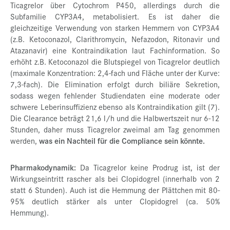
Ticagrelor über Cytochrom P450, allerdings durch die
Subfamilie CYP3A4, metabolisiert. Es ist daher die
gleichzeitige Verwendung von starken Hemmern von CYP3A4
(z.B. Ketoconazol, Clarithromycin, Nefazodon, Ritonavir und
Atazanavir) eine Kontraindikation laut Fachinformation. So
erhöht z.B. Ketoconazol die Blutspiegel von Ticagrelor deutlich
(maximale Konzentration: 2,4-fach und Fläche unter der Kurve:
7,3-fach). Die Elimination erfolgt durch biliäre Sekretion,
sodass wegen fehlender Studiendaten eine moderate oder
schwere Leberinsuffizienz ebenso als Kontraindikation gilt (7).
Die Clearance beträgt 21,6 l/h und die Halbwertszeit nur 6-12
Stunden, daher muss Ticagrelor zweimal am Tag genommen
werden,
was ein Nachteil für die Compliance sein könnte.
Pharmakodynamik:
Da Ticagrelor keine Prodrug ist, ist der
Wirkungseintritt rascher als bei Clopidogrel (innerhalb von 2
statt 6 Stunden). Auch ist die Hemmung der Plättchen mit 80-
95% deutlich stärker als unter Clopidogrel (ca. 50%
Hemmung).