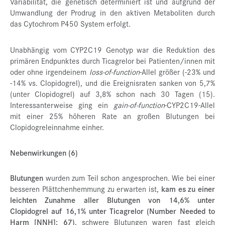
Variabilität, die genetisch determiniert ist und aufgrund der
Umwandlung der Prodrug in den aktiven Metaboliten durch
das Cytochrom P450 System erfolgt.
Unabhängig vom CYP2C19 Genotyp war die Reduktion des
primären Endpunktes durch Ticagrelor bei Patienten/innen mit
oder ohne irgendeinem
loss-of-function
-Allel größer (-23% und
-14% vs. Clopidogrel), und die Ereignisraten sanken von 5,7%
(unter Clopidogrel) auf 3,8% schon nach 30 Tagen (15).
Interessanterweise ging ein
gain-of-function
-CYP2C19-Allel
mit einer 25% höheren Rate an großen Blutungen bei
Clopidogreleinnahme einher.
Nebenwirkungen (6)
Blutungen
wurden zum Teil schon angesprochen. Wie bei einer
besseren Plättchenhemmung zu erwarten ist,
kam es zu einer
leichten Zunahme aller Blutungen von 14,6% unter
Clopidogrel auf 16,1% unter Ticagrelor (Number Needed to
Harm [NNH]: 67)
, schwere Blutungen waren fast gleich