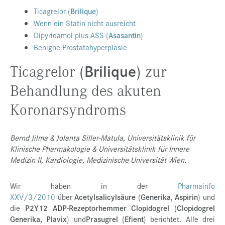
Ticagrelor (
Brilique
)
Presse
Wenn ein Statin nicht ausreicht
Jobs
Dipyridamol plus ASS (
Asasantin
)
Benigne Prostatahyperplasie
Kontakt
Brilique
Ticagrelor (
) zur
Datenschutz
Behandlung des akuten
Service-Links
Koronarsyndroms
de |
en
Bernd Jilma & Jolanta Siller-Matula, Universitätsklinik für
Klinische Pharmakologie & Universitätsklinik für Innere
Medizin II, Kardiologie, Medizinische Universität Wien.
Wir haben in der
Pharmainfo
XXV/3/2010
über
Acetylsalicylsäure
(
Generika, Aspirin
) und
die
P2Y12 ADP-Rezeptorhemmer Clopidogrel
(
Clopidogrel
Generika, Plavix
) und
Prasugrel
(
Efient
) berichtet. Alle drei