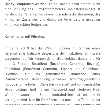
(Inegy) empfohlen werden.
Es sei noch einmal betont, nicht
eine Senkung des Surrogatparameters Cholesterinspiegel ist
für den/die Patienten/in relevant, sondern die Besserung des
klinischen Zustandes und damit die Verhinderung negativer
kardiovaskulärer Ereignisse.
Kombination mit Fibraten:
Im Jahre 2010 hat die EMA in London im Rahmen eines
Referral eine kritische Bewertung der Indikation für Fibrate
vorgenommen. Wir können daher dies verkürzt darstellen. Für
alle 3 Fibrate: Bezafibrat (
Bezafibrat Generika, Bezalip
),
Fenofibrat (
Fenofibrat Generika, Lipcor
) und Gemfibrozil
(
Gevilon
) gilt als
gemeinsame Indikation einer
Primärtherapie
: Behandlung schwerer Hypertriglyceridämie
(mit oder ohne hohem Cholesterinspiegel) und von gemischter
Hyperlipidämie (mit hohem Triglycerid und niederen HDL-
Werten), wenn ein Statin kontraindiziert ist oder nicht
vertragen wird.
Nur für Gemfibrozil
ist auch eine Therapie der
primären Hypercholesterinämie genehmigt, wenn Statine nicht