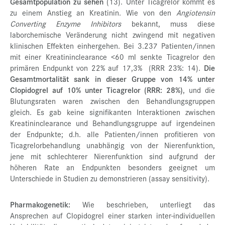
Gesamtpopulation zu sehen
(13). Unter Ticagrelor kommt es
zu einem Anstieg an Kreatinin. Wie von den
Angiotensin
Converting Enzyme Inhibitors
bekannt, muss diese
laborchemische Veränderung nicht zwingend mit negativen
klinischen Effekten einhergehen. Bei 3.237 Patienten/innen
mit einer Kreatininclearance <60 ml senkte Ticagrelor den
primären Endpunkt von 22% auf 17,3% (RRR 23%: 14).
Die
Gesamtmortalität sank in dieser Gruppe von 14% unter
Clopidogrel auf 10% unter Ticagrelor (RRR: 28%)
, und die
Blutungsraten waren zwischen den Behandlungsgruppen
gleich. Es gab keine signifikanten Interaktionen zwischen
Kreatininclearance und Behandlungsgruppe auf irgendeinen
der Endpunkte; d.h. alle Patienten/innen profitieren von
Ticagrelorbehandlung unabhängig von der Nierenfunktion,
jene mit schlechterer Nierenfunktion sind aufgrund der
höheren Rate an Endpunkten besonders geeignet um
Unterschiede in Studien zu demonstrieren (assay sensitivity).
Pharmakogenetik:
Wie beschrieben, unterliegt das
Ansprechen auf Clopidogrel einer starken inter-individuellen