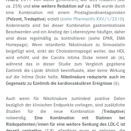
ca. 25%) und
eine weitere Reduktion auf ca. 10%
wurde durch
eine Kombination mit einem Prostaglandinantagonisten
(
Pelzont, Tredaptive
) erzielt (
siehe Pharmainfo XXV/1/2010
).
Andererseits sind bei dieser Kombination gastrointestinale
Beschwerden und ein Anstieg der Leberenzyme häufiger, daher
sind diese regelmäßig zu kontrollieren (siehe EPAR, EMA
Homepage). Wenn retardierte Nikotinsäure zu Simvastatin
beigefügt wird, sinkt der Cholesterinspiegel weiter, das HDL
wird erhöht und die Carotis Intima Dicke nimmt ab (6),
während das in dieser Studie zum Vergleich gegebene
Ezetimib die Lipide ähnlich beeinflusste, aber keine Wirkung
auf die Intima Dicke hatte.
Nikotinsäure reduzierte auch im
Gegensatz zu Ezetimib die kardiovaskulären Ereignisse
(6).
Auch wenn für Nikotinsäure zumindest positive Daten
bezüglich der klinischen Endpunkte vorliegen, sind zusätzliche
Studien für die neue Kombination (
Tredaptive
)
notwendig.
Eine Kombination mit Statinen bei
Risikopatienten/innen für eine weitere Senkung des LDL-C ist
derzeit vertretbar
(7,8), allerdings muss es gelingen, die