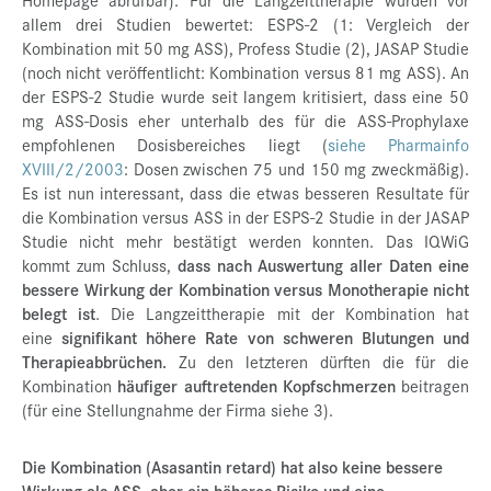
allem drei Studien bewertet: ESPS-2 (1: Vergleich der
Kombination mit 50 mg ASS), Profess Studie (2), JASAP Studie
(noch nicht veröffentlicht: Kombination versus 81 mg ASS). An
der ESPS-2 Studie wurde seit langem kritisiert, dass eine 50
mg ASS-Dosis eher unterhalb des für die ASS-Prophylaxe
empfohlenen Dosisbereiches liegt (
siehe Pharmainfo
XVIII/2/2003
: Dosen zwischen 75 und 150 mg zweckmäßig).
Es ist nun interessant, dass die etwas besseren Resultate für
die Kombination versus ASS in der ESPS-2 Studie in der JASAP
Studie nicht mehr bestätigt werden konnten. Das IQWiG
kommt zum Schluss,
dass nach Auswertung aller Daten eine
bessere Wirkung der Kombination versus Monotherapie nicht
belegt ist
. Die Langzeittherapie mit der Kombination hat
eine
signifikant höhere Rate von schweren Blutungen
und
Therapieabbrüchen.
Zu den letzteren dürften die für die
Kombination
häufiger auftretenden Kopfschmerzen
beitragen
(für eine Stellungnahme der Firma siehe 3).
Die Kombination (Asasantin retard) hat also keine bessere
Wirkung als ASS, aber ein höheres Risiko und eine