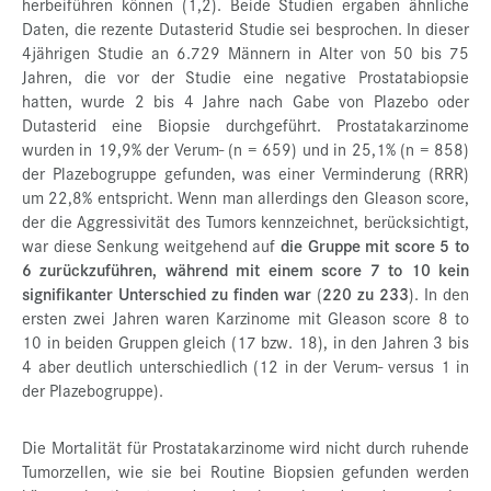
herbeiführen können (1,2). Beide Studien ergaben ähnliche
Daten, die rezente Dutasterid Studie sei besprochen. In dieser
4jährigen Studie an 6.729 Männern in Alter von 50 bis 75
Jahren, die vor der Studie eine negative Prostatabiopsie
hatten, wurde 2 bis 4 Jahre nach Gabe von Plazebo oder
Dutasterid eine Biopsie durchgeführt. Prostatakarzinome
wurden in 19,9% der Verum- (n = 659) und in 25,1% (n = 858)
der Plazebogruppe gefunden, was einer Verminderung (RRR)
um 22,8% entspricht. Wenn man allerdings den Gleason score,
der die Aggressivität des Tumors kennzeichnet, berücksichtigt,
war diese Senkung weitgehend auf
die Gruppe mit score 5 to
6 zurückzuführen, während mit einem score 7 to 10 kein
signifikanter Unterschied zu finden war
(
220 zu 233
). In den
ersten zwei Jahren waren Karzinome mit Gleason score 8 to
10 in beiden Gruppen gleich (17 bzw. 18), in den Jahren 3 bis
4 aber deutlich unterschiedlich (12 in der Verum- versus 1 in
der Plazebogruppe).
Die Mortalität für Prostatakarzinome wird nicht durch ruhende
Tumorzellen, wie sie bei Routine Biopsien gefunden werden