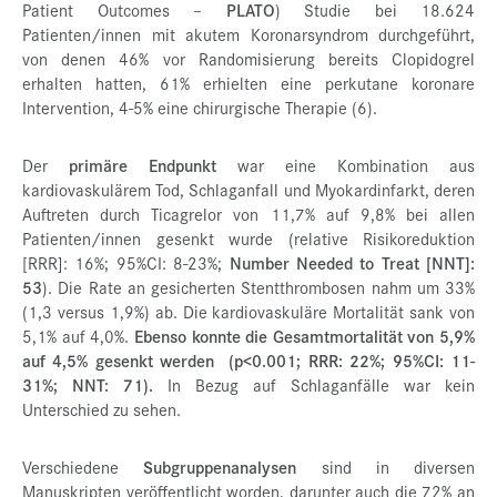
Patient Outcomes –
PLATO
) Studie bei 18.624
Patienten/innen mit akutem Koronarsyndrom durchgeführt,
von denen 46% vor Randomisierung bereits Clopidogrel
erhalten hatten, 61% erhielten eine perkutane koronare
Intervention, 4-5% eine chirurgische Therapie (6).
Der
primäre Endpunkt
war eine Kombination aus
kardiovaskulärem Tod, Schlaganfall und Myokardinfarkt, deren
Auftreten durch Ticagrelor von 11,7% auf 9,8% bei allen
Patienten/innen gesenkt wurde (relative Risikoreduktion
[RRR]: 16%; 95%CI: 8-23%;
Number Needed to Treat [NNT]:
53
). Die Rate an gesicherten Stentthrombosen nahm um 33%
(1,3 versus 1,9%) ab. Die kardiovaskuläre Mortalität sank von
5,1% auf 4,0%.
Ebenso konnte die Gesamtmortalität von 5,9%
auf 4,5% gesenkt werden (p<0.001; RRR: 22%; 95%CI: 11-
31%; NNT: 71).
In Bezug auf Schlaganfälle war kein
Unterschied zu sehen.
Verschiedene
Subgruppenanalysen
sind in diversen
Manuskripten veröffentlicht worden, darunter auch die 72% an