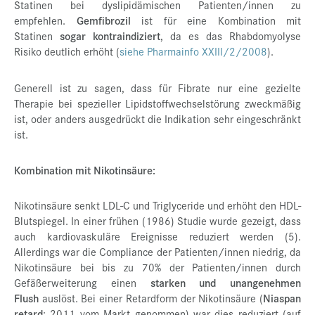
Statinen bei dyslipidämischen Patienten/innen zu
empfehlen.
Gemfibrozil
ist für eine Kombination mit
Statinen
sogar kontraindiziert
, da es das Rhabdomyolyse
Risiko deutlich erhöht (
siehe Pharmainfo XXIII/2/2008
).
Generell ist zu sagen, dass für Fibrate nur eine gezielte
Therapie bei spezieller Lipidstoffwechselstörung zweckmäßig
ist, oder anders ausgedrückt die Indikation sehr eingeschränkt
ist.
Kombination mit Nikotinsäure:
Nikotinsäure senkt LDL-C und Triglyceride und erhöht den HDL-
Blutspiegel. In einer frühen (1986) Studie wurde gezeigt, dass
auch kardiovaskuläre Ereignisse reduziert werden (5).
Allerdings war die Compliance der Patienten/innen niedrig, da
Nikotinsäure bei bis zu 70% der Patienten/innen durch
Gefäßerweiterung einen
starken und unangenehmen
Flush
auslöst. Bei einer Retardform der Nikotinsäure (
Niaspan
retard
: 2011 vom Markt genommen) war dies reduziert (auf