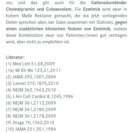
vor, und das gilt auch für die
Gallensäurebinder
Cholestyramin und Colesevelam.
Für
Ezetimib
wird zwar in
hohem Maße Reklame gemacht, die bis jetzt vorliegenden
Daten sprechen aber, bei Gabe zusammen mit Statinen,
gegen
einen zusätzlichen klinischen Nutzen von Ezetimib,
sodass
diese Kombination zwar von Patienten/innen gut vertragen
wird, aber nicht zu empfehlen ist.
Literatur:
(1) Med Lett 51,58,2009
(1a) Wi Kli Wo 123,21,2011
(2) JAMA 292,1307,2004
(3) Lancet 375,1875,2010
(4) NEJM 362,1563,2010
(5) J Am Coll Cardiol 8,1245,1986
(6) NEJM 361,2113,2009
(7) NEJM 361,2180,2009
(8) NEJM 361,2178,2009
(9) Drugs 70,1363,2010
(10) JAMA 251,351,1984