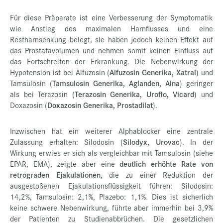
Für diese Präparate ist eine Verbesserung der Symptomatik
wie Anstieg des maximalen Harnflusses und eine
Restharnsenkung belegt, sie haben jedoch keinen Effekt auf
das Prostatavolumen und nehmen somit keinen Einfluss auf
das Fortschreiten der Erkrankung. Die Nebenwirkung der
Hypotension ist bei Alfuzosin (
Alfuzosin Generika, Xatral
) und
Tamsulosin (
Tamsulosin Generika, Aglanden, Alna
) geringer
als bei Terazosin (
Terazosin Generika, Uroflo, Vicard
) und
Doxazosin (
Doxazosin Generika, Prostadilat
).
Inzwischen hat ein weiterer Alphablocker eine zentrale
Zulassung erhalten: Silodosin (
Silodyx,
Urovac
). In der
Wirkung erwies er sich als vergleichbar mit Tamsulosin (siehe
EPAR, EMA), zeigte aber eine
deutlich erhöhte Rate von
retrograden Ejakulationen
, die zu einer Reduktion der
ausgestoßenen Ejakulationsflüssigkeit führen: Silodosin:
14,2%, Tamsulosin: 2,1%, Plazebo: 1,1%. Dies ist sicherlich
keine schwere Nebenwirkung, führte aber immerhin bei 3,9%
der Patienten zu Studienabbrüchen. Die gesetzlichen