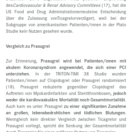
des
Cardiovascular & Renal Advisory Committees
(17), hat die
US Food and Drug Administrationerneuteine Entscheidung
über die Zulassung vonTicagrelorverzögert, weil bei der
Subgruppe von amerikanischen Patienten/innen in der Plato
Studie kein Nutzen gesehen wurde.
Vergleich zu Prasugrel
Zur Erinnerung,
Prasugrel wird bei Patienten/innen mit
akutem Koronarsyndrom angewendet, die sich einer PCI
unterziehen
. In der TRITON-TIMI 38 Studie wurden
Patienten/innen auf Clopidogrel oder Prasugrel randomisiert
(18). Prasugrel reduzierte gegenüber Clopidogrel das
Auftreten von Myokardinfarkten und Stentthrombosen
, jedoch
weder die kardiovaskuläre Mortalität noch Gesamtmortalität
.
Auch kam es unter Prasugrel
zu einer signifikanten Zunahme
an großen, lebensbedrohlichen und tödlichen Blutungen
.
Wenngleich kein direkter Vergleich zwischen Ticagrelor und
Prasugrel vorliegt, spricht die Senkung der Gesamtmortalität
durch Ticagrelor für einen größeren Nutzen von Ticagrelor.