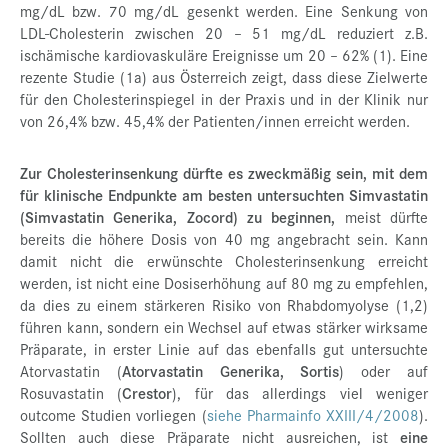
mg/dL bzw. 70 mg/dL gesenkt werden. Eine Senkung von
LDL-Cholesterin zwischen 20 – 51 mg/dL reduziert z.B.
ischämische kardiovaskuläre Ereignisse um 20 – 62% (1). Eine
rezente Studie (1a) aus Österreich zeigt, dass diese Zielwerte
für den Cholesterinspiegel in der Praxis und in der Klinik nur
von 26,4% bzw. 45,4% der Patienten/innen erreicht werden.
Zur Cholesterinsenkung dürfte es zweckmäßig sein, mit dem
für klinische Endpunkte am besten untersuchten Simvastatin
(Simvastatin Generika, Zocord) zu beginnen,
meist dürfte
bereits die höhere Dosis von 40 mg angebracht sein. Kann
damit nicht die erwünschte Cholesterinsenkung erreicht
werden, ist nicht eine Dosiserhöhung auf 80 mg zu empfehlen,
da dies zu einem stärkeren Risiko von Rhabdomyolyse (1,2)
führen kann, sondern ein Wechsel auf etwas stärker wirksame
Präparate, in erster Linie auf das ebenfalls gut untersuchte
Atorvastatin (
Atorvastatin Generika, Sortis
) oder auf
Rosuvastatin (
Crestor
), für das allerdings viel weniger
outcome Studien vorliegen (
siehe Pharmainfo XXIII/4/2008
).
Sollten auch diese Präparate nicht ausreichen, ist
eine