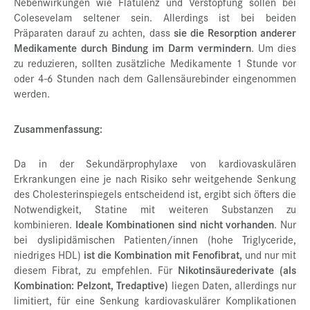
Nebenwirkungen wie Flatulenz und Verstopfung sollen bei
Colesevelam seltener sein. Allerdings ist bei beiden
Präparaten darauf zu achten, dass
sie die Resorption anderer
Medikamente durch Bindung im Darm vermindern
. Um dies
zu reduzieren, sollten zusätzliche Medikamente 1 Stunde vor
oder 4-6 Stunden nach dem Gallensäurebinder eingenommen
werden.
Zusammenfassung:
Da in der Sekundärprophylaxe von kardiovaskulären
Erkrankungen eine je nach Risiko sehr weitgehende Senkung
des Cholesterinspiegels entscheidend ist, ergibt sich öfters die
Notwendigkeit, Statine mit weiteren Substanzen zu
kombinieren.
Ideale Kombinationen sind nicht vorhanden
. Nur
bei dyslipidämischen Patienten/innen (hohe Triglyceride,
niedriges HDL)
ist die Kombination mit Fenofibrat,
und nur mit
diesem Fibrat, zu empfehlen. Für
Nikotinsäurederivate (als
Kombination: Pelzont, Tredaptive)
liegen Daten, allerdings nur
limitiert, für eine Senkung kardiovaskulärer Komplikationen