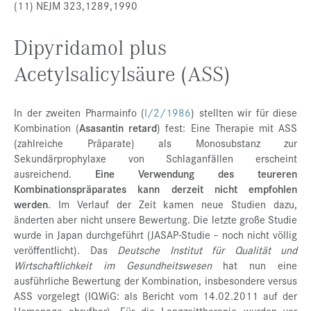
(11) NEJM 323,1289,1990
Dipyridamol plus
Acetylsalicylsäure (ASS)
In der zweiten Pharmainfo (
I/2/1986
) stellten wir für diese
Kombination (
Asasantin retard
)
fest: Eine Therapie mit ASS
(zahlreiche Präparate) als Monosubstanz zur
Sekundärprophylaxe von Schlaganfällen erscheint
ausreichend.
Eine Verwendung des teureren
Kombinationspräparates kann derzeit nicht empfohlen
werden
. Im Verlauf der Zeit kamen neue Studien dazu,
änderten aber nicht unsere Bewertung. Die letzte große Studie
wurde in Japan durchgeführt (JASAP-Studie – noch nicht völlig
veröffentlicht). Das
Deutsche Institut für Qualität und
Wirtschaftlichkeit im Gesundheitswesen
hat nun eine
ausführliche Bewertung der Kombination, insbesondere versus
ASS vorgelegt (IQWiG: als Bericht vom 14.02.2011 auf der
Homepage abrufbar). Für die Langzeittherapie wurden vor