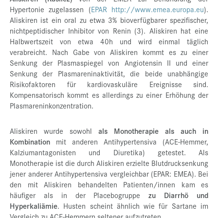
Hypertonie zugelassen (
EPAR http://www.emea.europa.eu
).
Aliskiren ist ein oral zu etwa 3% bioverfügbarer spezifischer,
nichtpeptidischer Inhibitor von Renin (3). Aliskiren hat eine
Halbwertszeit von etwa 40h und wird einmal täglich
verabreicht. Nach Gabe von Aliskiren kommt es zu einer
Senkung der Plasmaspiegel von Angiotensin II und einer
Senkung der Plasmareninaktivität, die beide unabhängige
Risikofaktoren für kardiovaskuläre Ereignisse sind.
Kompensatorisch kommt es allerdings zu einer Erhöhung der
Plasmareninkonzentration.
Aliskiren wurde sowohl
als Monotherapie als auch in
Kombination
mit anderen Antihypertensiva (ACE-Hemmer,
Kalziumantagonisten und Diuretika) getestet. Als
Monotherapie ist die durch Aliskiren erzielte Blutdrucksenkung
jener anderer Antihypertensiva vergleichbar (EPAR: EMEA). Bei
den mit Aliskiren behandelten Patienten/innen kam es
häufiger als in der Placebogruppe
zu Diarrhö und
Hyperkaliämie
. Husten scheint ähnlich wie für Sartane im
Vergleich zu ACE-Hemmern seltener aufzutreten.