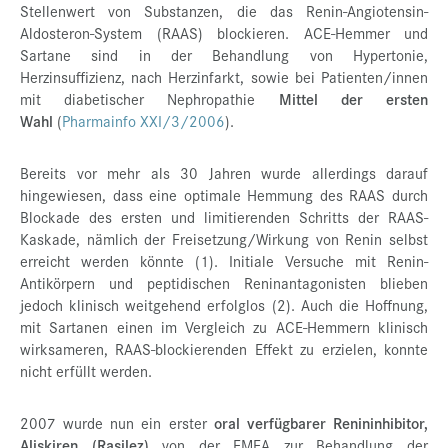
Stellenwert von Substanzen, die das Renin-Angiotensin-
Aldosteron-System (RAAS) blockieren. ACE-Hemmer und
Sartane sind in der Behandlung von Hypertonie,
Herzinsuffizienz, nach Herzinfarkt, sowie bei Patienten/innen
mit diabetischer Nephropathie
Mittel der ersten
Wahl
(
Pharmainfo XXI/3/2006
).
Bereits vor mehr als 30 Jahren wurde allerdings darauf
hingewiesen, dass eine optimale Hemmung des RAAS durch
Blockade des ersten und limitierenden Schritts der RAAS-
Kaskade, nämlich der Freisetzung/Wirkung von Renin selbst
erreicht werden könnte (1). Initiale Versuche mit Renin-
Antikörpern und peptidischen Reninantagonisten blieben
jedoch klinisch weitgehend erfolglos (2). Auch die Hoffnung,
mit Sartanen einen im Vergleich zu ACE-Hemmern klinisch
wirksameren, RAAS-blockierenden Effekt zu erzielen, konnte
nicht erfüllt werden.
2007 wurde nun ein erster
oral verfügbarer Renininhibitor,
Aliskiren (Rasilez)
von der EMEA zur Behandlung der