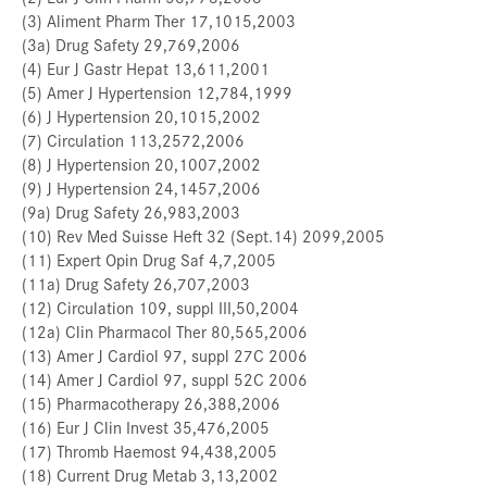
(3) Aliment Pharm Ther 17,1015,2003
(3a) Drug Safety 29,769,2006
(4) Eur J Gastr Hepat 13,611,2001
(5) Amer J Hypertension 12,784,1999
(6) J Hypertension 20,1015,2002
(7) Circulation 113,2572,2006
(8) J Hypertension 20,1007,2002
(9) J Hypertension 24,1457,2006
(9a) Drug Safety 26,983,2003
(10) Rev Med Suisse Heft 32 (Sept.14) 2099,2005
(11) Expert Opin Drug Saf 4,7,2005
(11a) Drug Safety 26,707,2003
(12) Circulation 109, suppl III,50,2004
(12a) Clin Pharmacol Ther 80,565,2006
(13) Amer J Cardiol 97, suppl 27C 2006
(14) Amer J Cardiol 97, suppl 52C 2006
(15) Pharmacotherapy 26,388,2006
(16) Eur J Clin Invest 35,476,2005
(17) Thromb Haemost 94,438,2005
(18) Current Drug Metab 3,13,2002