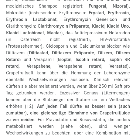
medizinisches Shampoo registriert:
Fungoral, Nizoral
),
Makrolide (insbesondere Erythromycin:
Erystad, Erythrocin,
Erythrocin Lactobionat, Erythromycin Genericon
und
Clarithromycin:
Clarithromycin Präparate, Klacid, Klacid Uno,
Klacid Lactobionat, Maclar
), das Antidepressivum Nefazodon
(in Österreich nicht registriert), HIV-Virostatika
(Proteasehemmer), Ciclosporin und Calciumkanalblocker wie
Diltiazem (
Diltiastad, Diltiazem Präparate, Dilzem, Dilzem
Retard
) und Verapamil (
Isoptin, Isoptin retard, Isoptin RR
retard, Verapabene, Verapabene retard, Verastad
).
Grapefruitsaft kann über die Hemmung der Leberenzyme
ebenfalls Wechselwirkungen auslösen. Klinisch relevant
dürften sie aber meist erst werden, wenn über 250 ml Saft pro
Tag getrunken werden. Exzessiver Genuss (Litermengen)
können aber die Blutspiegel der Statine um ein Vielfaches
erhöhen (12).
Auf jeden Fall dürfte es besser sein (auch
zumutbar), eine gleichzeitige Einnahme von Grapefruitjuice
zu vermeiden
. Für Pravastatin und Rosuvastatin, die anders
metabolisiert werden (siehe oben), sind weniger
Wechselwirkungen zu beachten, aber eine Kombination mit