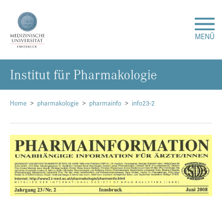
MENÜ
In­sti­tut für Phar­ma­ko­lo­gie
Forschung
Studium & Lehre
Home
pharmakologie
pharmainfo
info23-2
Krankenversorgung
Über uns
Internationales
Events