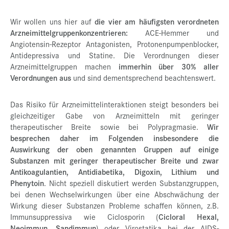
Wir wollen uns hier auf
die vier am häufigsten verordneten
Arzneimittelgruppen
konzentrieren:
ACE-Hemmer und
Angiotensin-Rezeptor Antagonisten, Protonenpumpenblocker,
Antidepressiva und Statine. Die Verordnungen dieser
Arzneimittelgruppen machen
immerhin über 30% aller
Verordnungen aus
und sind dementsprechend beachtenswert.
Das Risiko für Arzneimittelinteraktionen steigt besonders bei
gleichzeitiger Gabe von Arzneimitteln mit geringer
therapeutischer Breite sowie bei Polypragmasie.
Wir
besprechen daher im Folgenden insbesondere die
Auswirkung der oben genannten Gruppen auf einige
Substanzen mit geringer therapeutischer Breite und zwar
Antikoagulantien, Antidiabetika, Digoxin, Lithium und
Phenytoin
. Nicht speziell diskutiert werden Substanzgruppen,
bei denen Wechselwirkungen über eine Abschwächung der
Wirkung dieser Substanzen Probleme schaffen können, z.B.
Immunsuppressiva wie Ciclosporin (
Cicloral Hexal,
Neoimmun, Sandimmun
)
oder Virostatika bei der AIDS-