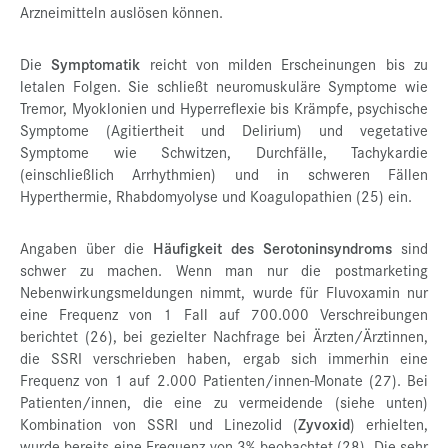
Arzneimitteln auslösen können.
Die
Symptomatik
reicht von milden Erscheinungen bis zu
letalen Folgen. Sie schließt neuromuskuläre Symptome wie
Tremor, Myoklonien und Hyperreflexie bis Krämpfe, psychische
Symptome (Agitiertheit und Delirium) und vegetative
Symptome wie Schwitzen, Durchfälle, Tachykardie
(einschließlich Arrhythmien) und in schweren Fällen
Hyperthermie, Rhabdomyolyse und Koagulopathien (25) ein.
Angaben über die
Häufigkeit des Serotoninsyndroms
sind
schwer zu machen. Wenn man nur die postmarketing
Nebenwirkungsmeldungen nimmt, wurde für Fluvoxamin nur
eine Frequenz von 1 Fall auf 700.000 Verschreibungen
berichtet (26), bei gezielter Nachfrage bei Ärzten/Ärztinnen,
die SSRI verschrieben haben, ergab sich immerhin eine
Frequenz von 1 auf 2.000 Patienten/innen-Monate (27). Bei
Patienten/innen, die eine zu vermeidende (siehe unten)
Kombination von SSRI und Linezolid (
Zyvoxid
) erhielten,
wurde bereits eine Frequenz von 3% beobachtet (28). Die sehr