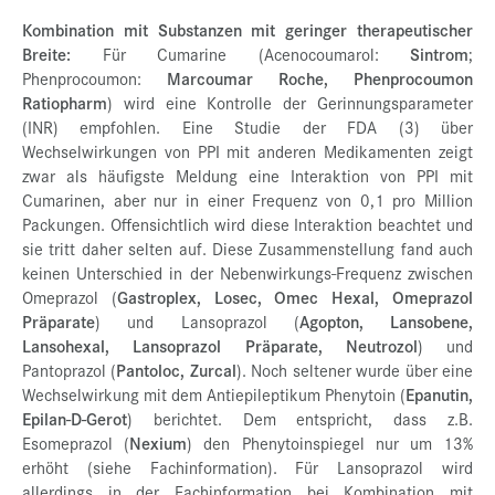
Kombination mit Substanzen mit geringer therapeutischer
Breite:
Für Cumarine (Acenocoumarol:
Sintrom
;
Phenprocoumon:
Marcoumar Roche, Phenprocoumon
Ratiopharm
) wird eine Kontrolle der Gerinnungsparameter
(INR) empfohlen. Eine Studie der FDA (3) über
Wechselwirkungen von PPI mit anderen Medikamenten zeigt
zwar als häufigste Meldung eine Interaktion von PPI mit
Cumarinen, aber nur in einer Frequenz von 0,1 pro Million
Packungen. Offensichtlich wird diese Interaktion beachtet und
sie tritt daher selten auf. Diese Zusammenstellung fand auch
keinen Unterschied in der Nebenwirkungs-Frequenz zwischen
Omeprazol (
Gastroplex, Losec, Omec Hexal, Omeprazol
Präparate
) und Lansoprazol (
Agopton, Lansobene,
Lansohexal, Lansoprazol Präparate, Neutrozol
) und
Pantoprazol (
Pantoloc, Zurcal
). Noch seltener wurde über eine
Wechselwirkung mit dem Antiepileptikum Phenytoin (
Epanutin,
Epilan-D-Gerot
) berichtet. Dem entspricht, dass z.B.
Esomeprazol (
Nexium
) den Phenytoinspiegel nur um 13%
erhöht (siehe Fachinformation). Für Lansoprazol wird
allerdings in der Fachinformation bei Kombination mit