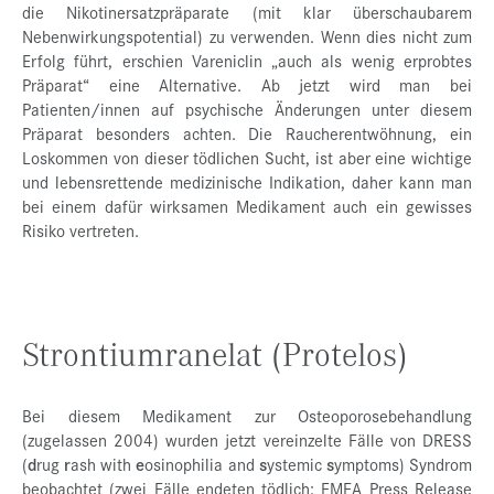
die Nikotinersatzpräparate (mit klar überschaubarem
Nebenwirkungspotential) zu verwenden. Wenn dies nicht zum
Erfolg führt, erschien Vareniclin „auch als wenig erprobtes
Präparat“ eine Alternative. Ab jetzt wird man bei
Patienten/innen auf psychische Änderungen unter diesem
Präparat besonders achten. Die Raucherentwöhnung, ein
Loskommen von dieser tödlichen Sucht, ist aber eine wichtige
und lebensrettende medizinische Indikation, daher kann man
bei einem dafür wirksamen Medikament auch ein gewisses
Risiko vertreten.
Strontiumranelat (Protelos)
Bei diesem Medikament zur Osteoporosebehandlung
(zugelassen 2004) wurden jetzt vereinzelte Fälle von DRESS
(
d
rug
r
ash with
e
osinophilia and
s
ystemic
s
ymptoms) Syndrom
beobachtet (zwei Fälle endeten tödlich: EMEA Press Release