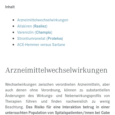
Inhalt
Presse
Jobs
Arzneimittelwechselwirkungen
Kontakt
Aliskiren (
Rasilez
)
Vareniclin (
Champix
)
Datenschutz
Strontiumranelat (
Protelos
)
ACE-Hemmer versus Sartane
Service-Links
de |
en
Arzneimittelwechselwirkungen
Wechselwirkungen zwischen verordneten Arzneimitteln, aber
auch denen ohne Verordnung, können zu substantiellen
Änderungen des Wirkungs- und Nebenwirkungsprofils von
Therapien führen und finden nachweislich zu wenig
Beachtung.
Das Risiko für eine Interaktion betrug in einer
untersuchten Population von Spitalspatienten/innen bei Gabe