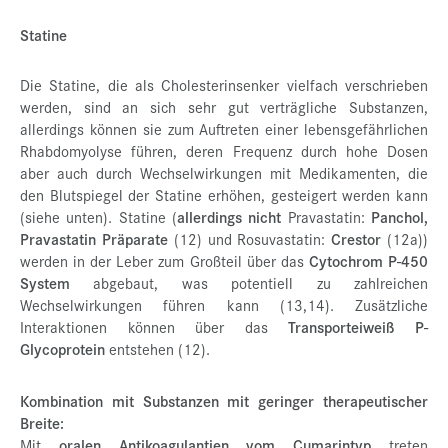
Statine
Die Statine, die als Cholesterinsenker vielfach verschrieben
werden, sind an sich sehr gut verträgliche Substanzen,
allerdings können sie zum Auftreten einer lebensgefährlichen
Rhabdomyolyse führen, deren Frequenz durch hohe Dosen
aber auch durch Wechselwirkungen mit Medikamenten, die
den Blutspiegel der Statine erhöhen, gesteigert werden kann
(siehe unten). Statine (
allerdings nicht
Pravastatin:
Panchol,
Pravastatin Präparate
(12) und Rosuvastatin:
Crestor
(12a))
werden in der Leber zum Großteil über das
Cytochrom P-450
System
abgebaut, was potentiell zu zahlreichen
Wechselwirkungen führen kann (13,14). Zusätzliche
Interaktionen können über das
Transporteiweiß P-
Glycoprotein
entstehen (12).
Kombination mit Substanzen mit geringer therapeutischer
Breite:
Mit
oralen Antikoagulantien vom Cumarintyp
treten