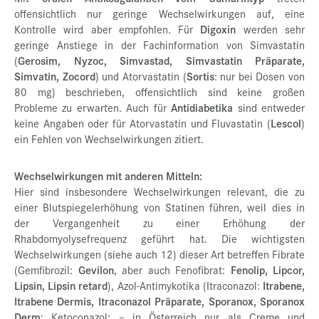
offensichtlich nur geringe Wechselwirkungen auf, eine
Kontrolle wird aber empfohlen. Für
Digoxin
werden sehr
geringe Anstiege in der Fachinformation von Simvastatin
(
Gerosim, Nyzoc, Simvastad, Simvastatin Präparate,
Simvatin, Zocord
) und Atorvastatin (
Sortis
: nur bei Dosen von
80 mg) beschrieben, offensichtlich sind keine großen
Probleme zu erwarten. Auch für
Antidiabetika
sind entweder
keine Angaben oder für Atorvastatin und Fluvastatin (
Lescol
)
ein Fehlen von Wechselwirkungen zitiert.
Wechselwirkungen mit anderen Mitteln:
Hier sind insbesondere Wechselwirkungen relevant, die zu
einer Blutspiegelerhöhung von Statinen führen, weil dies in
der Vergangenheit zu einer Erhöhung der
Rhabdomyolysefrequenz geführt hat. Die wichtigsten
Wechselwirkungen (siehe auch 12) dieser Art betreffen Fibrate
(Gemfibrozil:
Gevilon
, aber auch Fenofibrat:
Fenolip, Lipcor,
Lipsin, Lipsin retard
), Azol-Antimykotika (Itraconazol:
Itrabene,
Itrabene Dermis, Itraconazol Präparate, Sporanox, Sporanox
Derm
; Ketoconazol: – in Österreich nur als Creme und