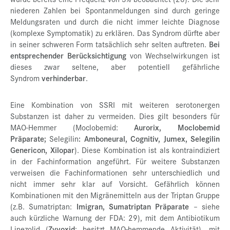
niederen Zahlen bei Spontanmeldungen sind durch geringe
Meldungsraten und durch die nicht immer leichte Diagnose
(komplexe Symptomatik) zu erklären. Das Syndrom dürfte aber
in seiner schweren Form tatsächlich sehr selten auftreten.
Bei
entsprechender Berücksichtigung
von Wechselwirkungen ist
dieses zwar seltene, aber potentiell gefährliche
Syndrom
verhinderbar
.
Eine Kombination von SSRI mit weiteren serotonergen
Substanzen ist daher zu vermeiden. Dies gilt besonders für
MAO-Hemmer (Moclobemid:
Aurorix, Moclobemid
Präparate;
Selegilin
: Amboneural, Cognitiv, Jumex, Selegilin
Genericon, Xilopar
). Diese Kombination ist als kontraindiziert
in der Fachinformation angeführt. Für weitere Substanzen
verweisen die Fachinformationen sehr unterschiedlich und
nicht immer sehr klar auf Vorsicht. Gefährlich können
Kombinationen mit den Migränemitteln aus der Triptan Gruppe
(z.B. Sumatriptan:
Imigran, Sumatriptan Präparate
– siehe
auch kürzliche Warnung der FDA: 29), mit dem Antibiotikum
Linezolid (
Zyvoxid
: besitzt MAO-hemmende Aktivität), mit