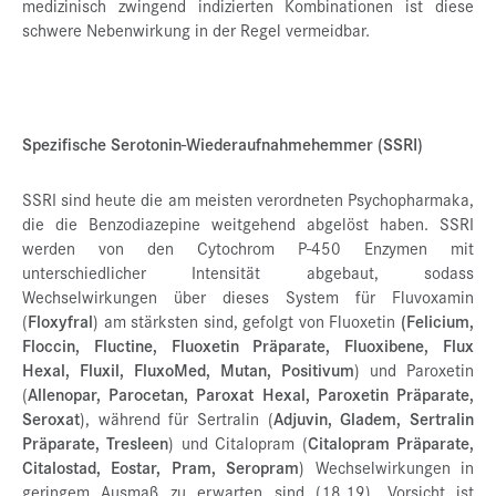
medizinisch zwingend indizierten Kombinationen ist diese
schwere Nebenwirkung in der Regel vermeidbar.
Spezifische Serotonin-Wiederaufnahmehemmer (SSRI)
SSRI sind heute die am meisten verordneten Psychopharmaka,
die die Benzodiazepine weitgehend abgelöst haben. SSRI
werden von den Cytochrom P-450 Enzymen mit
unterschiedlicher Intensität abgebaut, sodass
Wechselwirkungen über dieses System für Fluvoxamin
(
Floxyfral
) am stärksten sind, gefolgt von Fluoxetin
(Felicium,
Floccin, Fluctine, Fluoxetin Präparate, Fluoxibene, Flux
Hexal, Fluxil, FluxoMed, Mutan, Positivum
) und Paroxetin
(
Allenopar, Parocetan, Paroxat Hexal, Paroxetin Präparate,
Seroxat
), während für Sertralin (
Adjuvin, Gladem, Sertralin
Präparate, Tresleen
) und Citalopram (
Citalopram Präparate,
Citalostad, Eostar, Pram, Seropram
) Wechselwirkungen in
geringem Ausmaß zu erwarten sind (18,19). Vorsicht ist