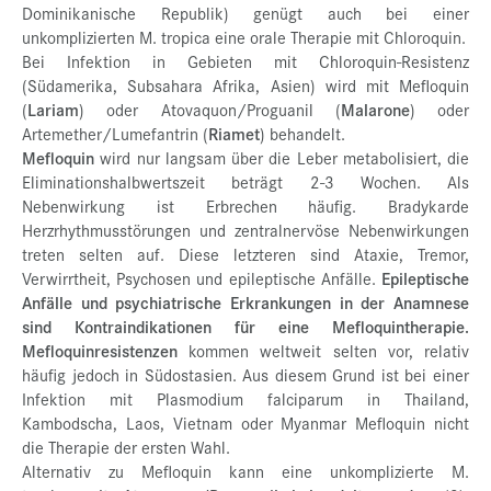
Dominikanische Republik) genügt auch bei einer
unkomplizierten M. tropica eine orale Therapie mit Chloroquin.
Bei Infektion in Gebieten mit Chloroquin-Resistenz
(Südamerika, Subsahara Afrika, Asien) wird mit Mefloquin
(
Lariam
) oder Atovaquon/Proguanil (
Malarone
) oder
Artemether/Lumefantrin (
Riamet
) behandelt.
Mefloquin
wird nur langsam über die Leber metabolisiert, die
Eliminationshalbwertszeit beträgt 2-3 Wochen. Als
Nebenwirkung ist Erbrechen häufig. Bradykarde
Herzrhythmusstörungen und zentralnervöse Nebenwirkungen
treten selten auf. Diese letzteren sind Ataxie, Tremor,
Verwirrtheit, Psychosen und epileptische Anfälle.
Epileptische
Anfälle und psychiatrische Erkrankungen in der Anamnese
sind Kontraindikationen für eine Mefloquintherapie.
Mefloquinresistenzen
kommen weltweit selten vor, relativ
häufig jedoch in Südostasien. Aus diesem Grund ist bei einer
Infektion mit Plasmodium falciparum in Thailand,
Kambodscha, Laos, Vietnam oder Myanmar Mefloquin nicht
die Therapie der ersten Wahl.
Alternativ zu Mefloquin kann eine unkomplizierte M.