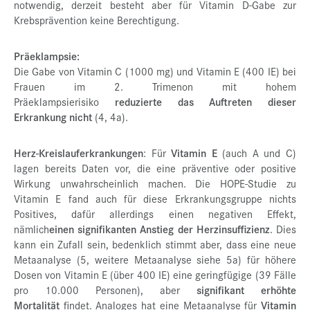
notwendig, derzeit besteht aber für Vitamin D-Gabe zur
Krebsprävention keine Berechtigung.
Präeklampsie:
Die Gabe von Vitamin C (1000 mg) und Vitamin E (400 IE) bei
Frauen im 2. Trimenon mit hohem
Präeklampsierisiko
reduzierte das Auftreten dieser
Erkrankung nicht
(4, 4a).
Herz-Kreislauferkrankungen
: Für
Vitamin E
(auch A und C)
lagen bereits Daten vor, die eine präventive oder positive
Wirkung unwahrscheinlich machen. Die HOPE-Studie zu
Vitamin E fand auch für diese Erkrankungsgruppe nichts
Positives, dafür allerdings einen negativen Effekt,
nämlich
einen signifikanten Anstieg der Herzinsuffizienz
. Dies
kann ein Zufall sein, bedenklich stimmt aber, dass eine neue
Metaanalyse (5, weitere Metaanalyse siehe 5a) für höhere
Dosen von Vitamin E (über 400 IE) eine geringfügige (39 Fälle
pro 10.000 Personen), aber
signifikant erhöhte
Mortalität
findet. Analoges hat eine Metaanalyse für
Vitamin