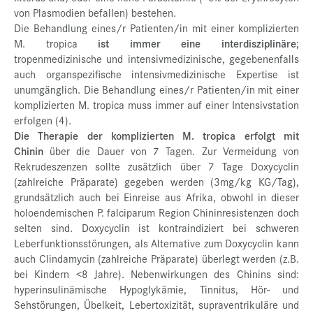
von Plasmodien befallen) bestehen.
Die Behandlung eines/r Patienten/in mit einer komplizierten
M. tropica
ist immer eine interdisziplinäre
;
tropenmedizinische und intensivmedizinische, gegebenenfalls
auch organspezifische intensivmedizinische Expertise ist
unumgänglich. Die Behandlung eines/r Patienten/in mit einer
komplizierten M. tropica muss immer auf einer Intensivstation
erfolgen (4).
Die Therapie der komplizierten M. tropica erfolgt mit
Chinin
über die Dauer von 7 Tagen. Zur Vermeidung von
Rekrudeszenzen sollte zusätzlich über 7 Tage Doxycyclin
(zahlreiche Präparate) gegeben werden (3mg/kg KG/Tag),
grundsätzlich auch bei Einreise aus Afrika, obwohl in dieser
holoendemischen P. falciparum Region Chininresistenzen doch
selten sind. Doxycyclin ist kontraindiziert bei schweren
Leberfunktionsstörungen, als Alternative zum Doxycyclin kann
auch Clindamycin (zahlreiche Präparate) überlegt werden (z.B.
bei Kindern <8 Jahre). Nebenwirkungen des Chinins sind:
hyperinsulinämische Hypoglykämie, Tinnitus, Hör- und
Sehstörungen, Übelkeit, Lebertoxizität, supraventrikuläre und