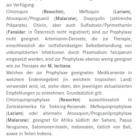
zur Verfügung:
Chloroquin (
Resochin
), Mefloquin (
Lariam
),
Atovaquon/Proguanil (
Malarone
), Doxycyclin (zahlreiche
Präparate). Chinin, aber auch Sulfadoxin/Pyrimethamin
(
Fansidar
: in Österreich nicht registriert) sind zur Prophylaxe
nicht geeignet. Artemisinin-Derivate, die zur Therapie,
einschliesslich der notfallsmässigen Selbstbehandlung von
unkomplizierten Infektionen durch Plasmodium falciparum
eingesetzt werden, sind zur Prophylaxe ebenso wenig geeignet
wie zur Therapie der
M. tertiana.
Welches der zur Prophylaxe geeigneten Medikamente in
welchem Endemiegebiet (in welchem tropischen Land)
verwendet wird, ist, siehe oben, den jeweiligen aktualisierten
Empfehlungen zu entnehmen. Grundsätzlich gilt:
Chloroquinprophylaxe (
Resochin
) ausschliesslich in
Zentralamerika für Trekking-Reisende. Mefloquinprophylaxe
(
Lariam
) oder alternativ Atovaquon/Proguanilprophylaxe
(
Malarone
): geeignet für Afrika südlich der Sahara, Papua
Neuguinea, Salomonen-Inseln, Indonesien, östlich von Bali,
sowie in Teilen Indiens.