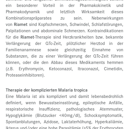
ein besonderer Vorteil in der Pharmakokinetik und
Pharmakodynamik und letztlich Wirksamkeit dieses
Kombinationspräparates zu sein. Nebenwirkungen
von
Riamet
sind Kopfschmerzen, Schwindel, Schlafstörungen,
Palpitationen und abdominale Schmerzen. Kontraindikationen
für die
Riamet
-Therapie sind Herzkrankheiten bzw. bekannte
Verlängerung der QTc-Zeit, plötzlicher Herztod in der
Familienanamnese sowie gleichzeitig Einnahme von
Substanzen, die zu einer Verlängerung der QTc-Zeit führen
können, oder die den Abbau dieses Medikaments hemmen
(z.B. Erythromycin, Ketoconazol, Itraconazol, Cimetidin,
Proteaseinhibitoren).
Therapie der komplizierten Malaria tropica
Eine Malaria ist als kompliziert und damit lebensbedrohlich
definiert, wenn Bewusstseinsstörung, epileptische Anfälle,
respiratorische Insuffizienz, pathologisches Atemmuster,
Hypoglykämie (Blutzucker <40mg/dl), Schocksymptomatik,
Spontanblutungen, Azidose, Laktaterhöhung, Hyperkaliämie,
Ikterus und/oder eine hohe Parasitämie (>5% der Erythrocyten