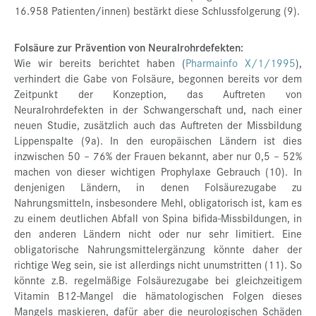
16.958 Patienten/innen) bestärkt diese Schlussfolgerung (9).
Folsäure zur Prävention von Neuralrohrdefekten:
Wie wir bereits berichtet haben (
Pharmainfo X/1/1995
),
verhindert die Gabe von Folsäure, begonnen bereits vor dem
Zeitpunkt der Konzeption, das Auftreten von
Neuralrohrdefekten in der Schwangerschaft und, nach einer
neuen Studie, zusätzlich auch das Auftreten der Missbildung
Lippenspalte (9a). In den europäischen Ländern ist dies
inzwischen 50 – 76% der Frauen bekannt, aber nur 0,5 – 52%
machen von dieser wichtigen Prophylaxe Gebrauch (10). In
denjenigen Ländern, in denen Folsäurezugabe zu
Nahrungsmitteln, insbesondere Mehl, obligatorisch ist, kam es
zu einem deutlichen Abfall von Spina bifida-Missbildungen, in
den anderen Ländern nicht oder nur sehr limitiert. Eine
obligatorische Nahrungsmittelergänzung könnte daher der
richtige Weg sein, sie ist allerdings nicht unumstritten (11). So
könnte z.B. regelmäßige Folsäurezugabe bei gleichzeitigem
Vitamin B12-Mangel die hämatologischen Folgen dieses
Mangels maskieren, dafür aber die neurologischen Schäden