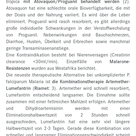
tropica
mit Atovaquon/Proguanil behandelt werden
(2).
Atovaquon hat eine schlechte orale Bioverfügbarkeit, die mit
der Dosis und der Nahrung variiert. Es wird über die Leber
eliminiert. Proguanil wird rasch resorbiert, es gibt allerdings
große individuelle Schwankungen in der Verstoffwechslung
von Proguanil. Nebenwirkungen sind Bauchschmerzen,
Diarrhoe, Husten, Übelkeit und Erbrechen sowie manchmal
geringe Transaminasenanstiege.
Eine Kontraindikation besteht bei Nierenversagen (Creatinin
clearance <30ml/min). Einzelfälle von
Malarone-
Resistenzen
wurden aus Westafrika berichtet.
Die neueste therapeutische Alternative bei unkomplizierter P.
falciparum Malaria ist
die Kombinationstherapie Artemether-
Lumefantrin
(
Riamet
: 3). Artemether wird schnell resorbiert,
Lumefantrin entscheidend langsamer. Die Einnahme sollte
zusammen mit einer fettreichen Mahlzeit erfolgen. Artemether
und Dihydroartemisinin werden mit einer
Eliminationshalbwertszeit von 2 Stunden schnell
ausgeschieden, Lumefantrin hat eine sehr viel längere
Halbwertszeit von 2-3 Tagen. Gerade diese Kombination von
schneller und langsamer Eliminationsgeschwindigkeit scheint