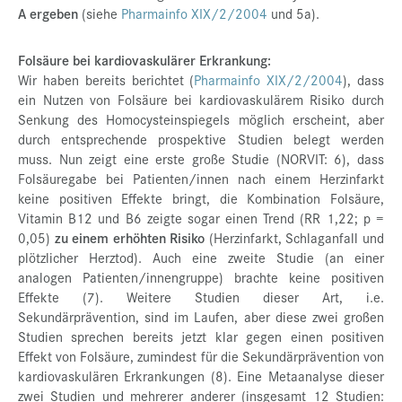
A ergeben
(siehe
Pharmainfo XIX/2/2004
und 5a).
Folsäure bei kardiovaskulärer Erkrankung:
Wir haben bereits berichtet (
Pharmainfo XIX/2/2004
), dass
ein Nutzen von Folsäure bei kardiovaskulärem Risiko durch
Senkung des Homocysteinspiegels möglich erscheint, aber
durch entsprechende prospektive Studien belegt werden
muss. Nun zeigt eine erste große Studie (NORVIT: 6), dass
Folsäuregabe bei Patienten/innen nach einem Herzinfarkt
keine positiven Effekte bringt, die Kombination Folsäure,
Vitamin B12 und B6 zeigte sogar einen Trend (RR 1,22; p =
0,05)
zu einem erhöhten Risiko
(Herzinfarkt, Schlaganfall und
plötzlicher Herztod). Auch eine zweite Studie (an einer
analogen Patienten/innengruppe) brachte keine positiven
Effekte (7). Weitere Studien dieser Art, i.e.
Sekundärprävention, sind im Laufen, aber diese zwei großen
Studien sprechen bereits jetzt klar gegen einen positiven
Effekt von Folsäure, zumindest für die Sekundärprävention von
kardiovaskulären Erkrankungen (8). Eine Metaanalyse dieser
zwei Studien und mehrerer anderer (insgesamt 12 Studien: