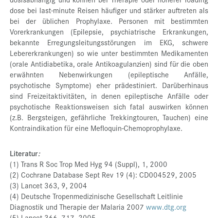
dose bei last-minute Reisen häufiger und stärker auftreten als
bei der üblichen Prophylaxe. Personen mit bestimmten
Vorerkrankungen (Epilepsie, psychiatrische Erkrankungen,
bekannte Erregungsleitungsstörungen im EKG, schwere
Lebererkrankungen) so wie unter bestimmten Medikamenten
(orale Antidiabetika, orale Antikoagulanzien) sind für die oben
erwähnten Nebenwirkungen (epileptische Anfälle,
psychotische Symptome) eher prädestiniert. Darüberhinaus
sind Freizeitaktivitäten, in denen epileptische Anfälle oder
psychotische Reaktionsweisen sich fatal auswirken können
(z.B. Bergsteigen, gefährliche Trekkingtouren, Tauchen) eine
Kontraindikation für eine Mefloquin-Chemoprophylaxe.
Literatur
:
(1) Trans R Soc Trop Med Hyg 94 (Suppl), 1, 2000
(2) Cochrane Database Sept Rev 19 (4): CD004529, 2005
(3) Lancet 363, 9, 2004
(4) Deutsche Tropenmedizinische Gesellschaft Leitlinie
Diagnostik und Therapie der Malaria 2007
www.dtg.org
(5) Lancet 366, 717, 2005