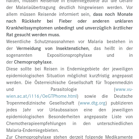
halten, müssen Reisende in Endemiegebiete auf die Gefahr
der Malariaübertragung deutlich hingewiesen werden. Vor
allem müssen Reisende informiert sein,
dass noch Monate
nach Rückkehr bei Fieber oder anderen unklaren
Krankheitssymptomen unbedingt und unverzüglich ärztlicher
Rat gesucht werden muss.
Wesentliche Schutzmassnahmen vor Malaria bestehen in
der
Vermeidung von Insektenstichen
, das heißt in der
sogenannten Expositionsprophylaxe und in
der
Chemoprophylaxe
.
Diese sollte bei Reisen in Endemiegebiete der jeweiligen
epidemiologischen Situation möglichst kurzfristig angepasst
werden. Die Österreichische Gesellschaft für Tropenmedizin
und Parasitologie (
www.vu-
wien.ac.at/i116/OeGTPhome.html
) sowie die Deutsche
Tropenmedizinische Gesellschaft (
www.dtg.org
) publizieren
jedes Jahr vor Urlaubssaison eine den jeweiligen
epidemiologischen Besonderheiten angepasste Liste von
Chemotherapieempfehlungen in den unterschiedlichen
Malaria-Endemiegebieten.
Zur Chemoprophylaxe stehen derzeit folgende Medikamente