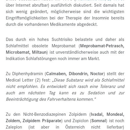
über Internet abrufbar) ausführlich diskutiert. Seit damals hat
sich wenig geändert, möglicherweise sind die wichtigsten
Eingriffsmöglichkeiten bei der Therapie der Insomnie bereits
durch die vorhandenen Medikamente abgedeckt.
Das durch ein hohes Suchtrisiko belastete und daher als
Schlafmittel obsolete Meprobamat (
Meprobamat-Petrasch,
Microbamat, Miltaun
) ist unverständlicherweise auch mit der
Indikation Schlafstörungen noch immer am Markt.
Zu Diphenhydramin (
Calmaben, Dibondrin, Noctor
) stellt der
Medical Letter (2) fest:
„Diese Substanz wird als Schlafmittel
nicht empfohlen. Es entwickelt sich rasch eine Toleranz und
auch am nächsten Tag kann es zu Sedation und zur
Beeinträchtigung des Fahrverhaltens kommen.“
Zu den Nicht-Benzodiazepinen Zolpidem (
Ivadal, Mondeal,
Zoldem, Zolpidem Präparate
) und Zopiclon (
Somnal
) ist noch
Zaleplon (ist aber in Österreich nicht lieferbar)