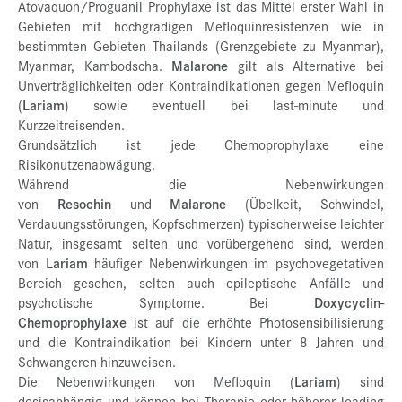
Atovaquon/Proguanil Prophylaxe ist das Mittel erster Wahl in
Gebieten mit hochgradigen Mefloquinresistenzen wie in
bestimmten Gebieten Thailands (Grenzgebiete zu Myanmar),
Myanmar, Kambodscha.
Malarone
gilt als Alternative bei
Unverträglichkeiten oder Kontraindikationen gegen Mefloquin
(
Lariam
) sowie eventuell bei last-minute und
Kurzzeitreisenden.
Grundsätzlich ist jede Chemoprophylaxe eine
Risikonutzenabwägung.
Während die Nebenwirkungen
von
Resochin
und
Malarone
(Übelkeit, Schwindel,
Verdauungsstörungen, Kopfschmerzen) typischerweise leichter
Natur, insgesamt selten und vorübergehend sind, werden
von
Lariam
häufiger Nebenwirkungen im psychovegetativen
Bereich gesehen, selten auch epileptische Anfälle und
psychotische Symptome. Bei
Doxycyclin-
Chemoprophylaxe
ist auf die erhöhte Photosensibilisierung
und die Kontraindikation bei Kindern unter 8 Jahren und
Schwangeren hinzuweisen.
Die Nebenwirkungen von Mefloquin (
Lariam
) sind
dosisabhängig und können bei Therapie oder höherer loading