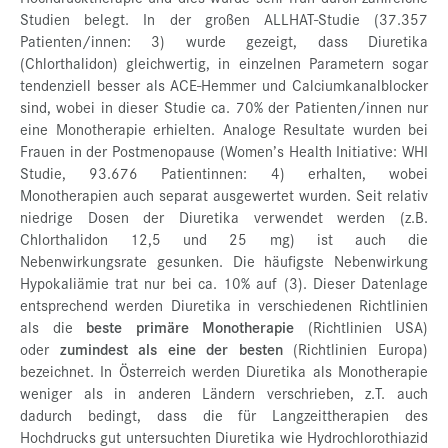
Studien belegt. In der großen ALLHAT-Studie (37.357
Patienten/innen: 3) wurde gezeigt, dass Diuretika
(Chlorthalidon) gleichwertig, in einzelnen Parametern sogar
tendenziell besser als ACE-Hemmer und Calciumkanalblocker
sind, wobei in dieser Studie ca. 70% der Patienten/innen nur
eine Monotherapie erhielten. Analoge Resultate wurden bei
Frauen in der Postmenopause (Women’s Health Initiative: WHI
Studie, 93.676 Patientinnen: 4) erhalten, wobei
Monotherapien auch separat ausgewertet wurden. Seit relativ
niedrige Dosen der Diuretika verwendet werden (z.B.
Chlorthalidon 12,5 und 25 mg) ist auch die
Nebenwirkungsrate gesunken. Die häufigste Nebenwirkung
Hypokaliämie trat nur bei ca. 10% auf (3). Dieser Datenlage
entsprechend werden Diuretika in verschiedenen Richtlinien
als die
beste primäre Monotherapie
(Richtlinien USA)
oder
zumindest als eine der besten
(Richtlinien Europa)
bezeichnet. In Österreich werden Diuretika als Monotherapie
weniger als in anderen Ländern verschrieben, z.T. auch
dadurch bedingt, dass die für Langzeittherapien des
Hochdrucks gut untersuchten Diuretika wie Hydrochlorothiazid