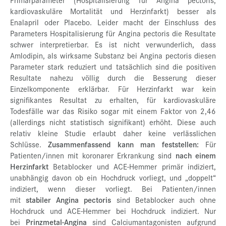
kardiovaskuläre Mortalität und Herzinfarkt) besser als
Enalapril oder Placebo. Leider macht der Einschluss des
Parameters Hospitalisierung für Angina pectoris die Resultate
schwer interpretierbar. Es ist nicht verwunderlich, dass
Amlodipin, als wirksame Substanz bei Angina pectoris diesen
Parameter stark reduziert und tatsächlich sind die positiven
Resultate nahezu völlig durch die Besserung dieser
Einzelkomponente erklärbar. Für Herzinfarkt war kein
signifikantes Resultat zu erhalten, für kardiovaskuläre
Todesfälle war das Risiko sogar mit einem Faktor von 2,46
(allerdings nicht statistisch signifikant) erhöht. Diese auch
relativ kleine Studie erlaubt daher keine verlässlichen
Schlüsse.
Zusammenfassend kann man feststellen:
Für
Patienten/innen mit koronarer Erkrankung sind
nach einem
Herzinfarkt
Betablocker und ACE-Hemmer primär indiziert,
unabhängig davon ob ein Hochdruck vorliegt, und „doppelt“
indiziert, wenn dieser vorliegt. Bei Patienten/innen
mit
stabiler Angina pectoris
sind Betablocker auch ohne
Hochdruck und ACE-Hemmer bei Hochdruck indiziert. Nur
bei
Prinzmetal-Angina
sind Calciumantagonisten aufgrund