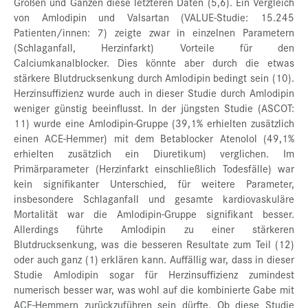
Großen und Ganzen diese letzteren Daten (5,6). Ein Vergleich
von Amlodipin und Valsartan (VALUE-Studie: 15.245
Patienten/innen: 7) zeigte zwar in einzelnen Parametern
(Schlaganfall, Herzinfarkt) Vorteile für den
Calciumkanalblocker. Dies könnte aber durch die etwas
stärkere Blutdrucksenkung durch Amlodipin bedingt sein (10).
Herzinsuffizienz wurde auch in dieser Studie durch Amlodipin
weniger günstig beeinflusst. In der jüngsten Studie (ASCOT:
11) wurde eine Amlodipin-Gruppe (39,1% erhielten zusätzlich
einen ACE-Hemmer) mit dem Betablocker Atenolol (49,1%
erhielten zusätzlich ein Diuretikum) verglichen. Im
Primärparameter (Herzinfarkt einschließlich Todesfälle) war
kein signifikanter Unterschied, für weitere Parameter,
insbesondere Schlaganfall und gesamte kardiovaskuläre
Mortalität war die Amlodipin-Gruppe signifikant besser.
Allerdings führte Amlodipin zu einer stärkeren
Blutdrucksenkung, was die besseren Resultate zum Teil (12)
oder auch ganz (1) erklären kann. Auffällig war, dass in dieser
Studie Amlodipin sogar für Herzinsuffizienz zumindest
numerisch besser war, was wohl auf die kombinierte Gabe mit
ACE-Hemmern zurückzuführen sein dürfte. Ob diese Studie