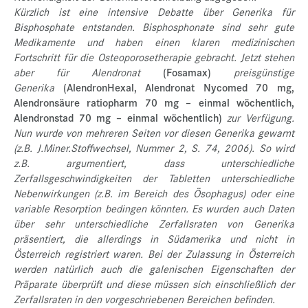
Kürzlich ist eine intensive Debatte über Generika für
Bisphosphate entstanden. Bisphosphonate sind sehr gute
Medikamente und haben einen klaren medizinischen
Fortschritt für die Osteoporosetherapie gebracht. Jetzt stehen
aber für Alendronat
(Fosamax)
preisgünstige
Generika
(AlendronHexal, Alendronat Nycomed 70 mg,
Alendronsäure ratiopharm 70 mg – einmal wöchentlich,
Alendronstad 70 mg – einmal wöchentlich)
zur Verfügung.
Nun wurde von mehreren Seiten vor diesen Generika gewarnt
(z.B. J.Miner.Stoffwechsel, Nummer 2, S. 74, 2006). So wird
z.B. argumentiert, dass unterschiedliche
Zerfallsgeschwindigkeiten der Tabletten unterschiedliche
Nebenwirkungen (z.B. im Bereich des Ösophagus) oder eine
variable Resorption bedingen könnten. Es wurden auch Daten
über sehr unterschiedliche Zerfallsraten von Generika
präsentiert, die allerdings in Südamerika und nicht in
Österreich registriert waren. Bei der Zulassung in Österreich
werden natürlich auch die galenischen Eigenschaften der
Präparate überprüft und diese müssen sich einschließlich der
Zerfallsraten in den vorgeschriebenen Bereichen befinden.