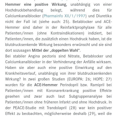
Hemmer eine positive Wirkung,
unabhängig von einer
Hochdruckbehandlung belegt, während dies für
Calciumkanalblocker (
Pharmainfo XII/1/1997
) und Diuretika
nicht der Fall ist (siehe auch: 25). Betablocker und ACE-
Hemmer sind daher in der Reinfarktprophylaxe für alle
Patienten/innen (ohne Kontraindikationen) indiziert, bei
Patienten/innen, die zusätzlich einen Hochdruck haben, ist die
blutdrucksenkende Wirkung besonders erwünscht und sie sind
dort sozusagen
Mittel der „doppelten Wahl“
.
Bei stabiler Angina pectoris sind Nitrate, Betablocker und
Calciumkanalblocker in der Verhinderung der Anfälle wirksam.
Haben sie aber auch eine positive Einwirkung auf den
Krankheitsverlauf, unabhängig von ihrer blutdrucksenkenden
Wirkung? In zwei großen Studien (EUROPA: 26; HOPE: 27)
wurden für die
ACE-Hemmer
Perindopril bzw. Ramipril bei
Patienten/innen mit Koronarerkrankung positive Effekte
gesehen und zwar auch laut Subgruppenanalyse bei
Patienten/innen ohne früheren Infarkt und ohne Hochdruck. In
der PEACE-Studie mit Trandolapril (28) war kein positiver
Effekt zu beobachten, möglicherweise deshalb (29), weil die