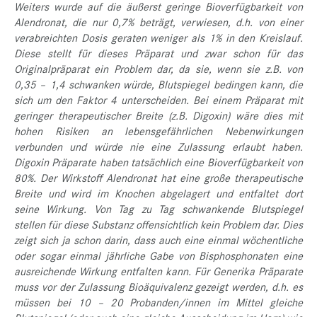
Weiters wurde auf die äußerst geringe Bioverfügbarkeit von
Alendronat, die nur 0,7% beträgt, verwiesen, d.h. von einer
verabreichten Dosis geraten weniger als 1% in den Kreislauf.
Diese stellt für dieses Präparat und zwar schon für das
Originalpräparat ein Problem dar, da sie, wenn sie z.B. von
0,35 – 1,4 schwanken würde, Blutspiegel bedingen kann, die
sich um den Faktor 4 unterscheiden. Bei einem Präparat mit
geringer therapeutischer Breite (z.B. Digoxin) wäre dies mit
hohen Risiken an lebensgefährlichen Nebenwirkungen
verbunden und würde nie eine Zulassung erlaubt haben.
Digoxin Präparate haben tatsächlich eine Bioverfügbarkeit von
80%. Der Wirkstoff Alendronat hat eine große therapeutische
Breite und wird im Knochen abgelagert und entfaltet dort
seine Wirkung. Von Tag zu Tag schwankende Blutspiegel
stellen für diese Substanz offensichtlich kein Problem dar. Dies
zeigt sich ja schon darin, dass auch eine einmal wöchentliche
oder sogar einmal jährliche Gabe von Bisphosphonaten eine
ausreichende Wirkung entfalten kann. Für Generika Präparate
muss vor der Zulassung Bioäquivalenz gezeigt werden, d.h. es
müssen bei 10 – 20 Probanden/innen im Mittel gleiche