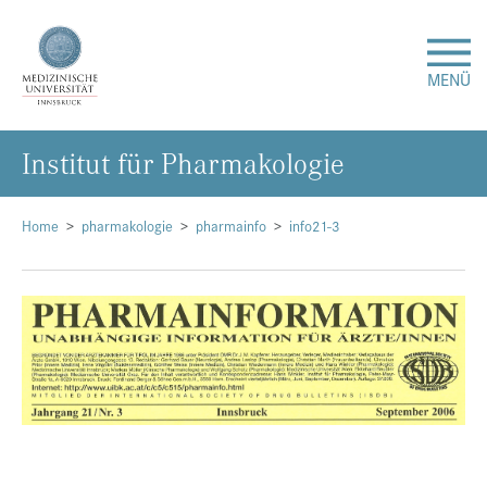
MENÜ
In­sti­tut für Phar­ma­ko­lo­gie
Forschung
Studium & Lehre
Home
pharmakologie
pharmainfo
info21-3
Krankenversorgung
Über uns
Internationales
Events