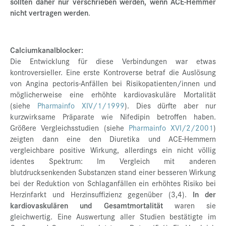
sollten daher nur verschrieben werden, wenn ACE-Hemmer
nicht vertragen werden
.
Calciumkanalblocker:
Die Entwicklung für diese Verbindungen war etwas
kontroversieller. Eine erste Kontroverse betraf die Auslösung
von Angina pectoris-Anfällen bei Risikopatienten/innen und
möglicherweise eine erhöhte kardiovaskuläre Mortalität
(siehe
Pharmainfo XIV/1/1999
). Dies dürfte aber nur
kurzwirksame Präparate wie Nifedipin betroffen haben.
Größere Vergleichsstudien (siehe
Pharmainfo XVI/2/2001
)
zeigten dann eine den Diuretika und ACE-Hemmern
vergleichbare positive Wirkung, allerdings ein nicht völlig
identes Spektrum: Im Vergleich mit anderen
blutdrucksenkenden Substanzen stand einer besseren Wirkung
bei der Reduktion von Schlaganfällen ein erhöhtes Risiko bei
Herzinfarkt und Herzinsuffizienz gegenüber (3,4).
In der
kardiovaskulären und Gesamtmortalität
waren sie
gleichwertig. Eine Auswertung aller Studien bestätigte im