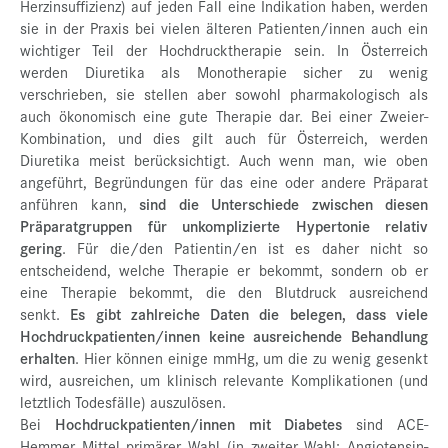
Herzinsuffizienz) auf jeden Fall eine Indikation haben, werden
sie in der Praxis bei vielen älteren Patienten/innen auch ein
wichtiger Teil der Hochdrucktherapie sein. In Österreich
werden Diuretika als Monotherapie sicher zu wenig
verschrieben, sie stellen aber sowohl pharmakologisch als
auch ökonomisch eine gute Therapie dar. Bei einer Zweier-
Kombination, und dies gilt auch für Österreich, werden
Diuretika meist berücksichtigt. Auch wenn man, wie oben
angeführt, Begründungen für das eine oder andere Präparat
anführen kann,
sind die Unterschiede zwischen diesen
Präparatgruppen für unkomplizierte Hypertonie relativ
gering
. Für die/den Patientin/en ist es daher nicht so
entscheidend, welche Therapie er bekommt, sondern ob er
eine Therapie bekommt, die den Blutdruck ausreichend
senkt.
Es gibt zahlreiche Daten die belegen, dass viele
Hochdruckpatienten/innen keine ausreichende Behandlung
erhalten
. Hier können einige mmHg, um die zu wenig gesenkt
wird, ausreichen, um klinisch relevante Komplikationen (und
letztlich Todesfälle) auszulösen.
Bei
Hochdruckpatienten/innen mit Diabetes
sind ACE-
Hemmer Mittel primärer Wahl (in zweiter Wahl: Angiotensin-