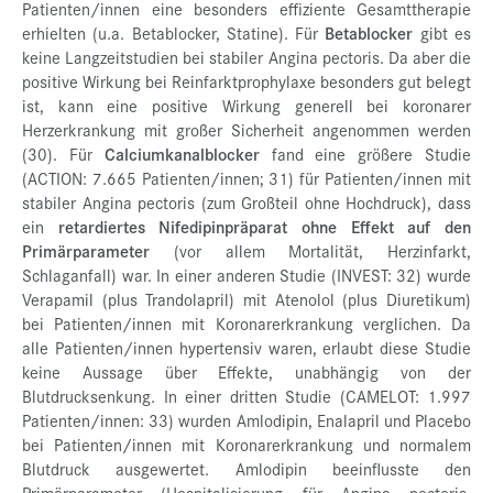
Patienten/innen eine besonders effiziente Gesamttherapie
erhielten (u.a. Betablocker, Statine). Für
Betablocker
gibt es
keine Langzeitstudien bei stabiler Angina pectoris. Da aber die
positive Wirkung bei Reinfarktprophylaxe besonders gut belegt
ist, kann eine positive Wirkung generell bei koronarer
Herzerkrankung mit großer Sicherheit angenommen werden
(30). Für
Calciumkanalblocker
fand eine größere Studie
(ACTION: 7.665 Patienten/innen; 31) für Patienten/innen mit
stabiler Angina pectoris (zum Großteil ohne Hochdruck), dass
ein
retardiertes Nifedipinpräparat ohne Effekt auf den
Primärparameter
(vor allem Mortalität, Herzinfarkt,
Schlaganfall) war. In einer anderen Studie (INVEST: 32) wurde
Verapamil (plus Trandolapril) mit Atenolol (plus Diuretikum)
bei Patienten/innen mit Koronarerkrankung verglichen. Da
alle Patienten/innen hypertensiv waren, erlaubt diese Studie
keine Aussage über Effekte, unabhängig von der
Blutdrucksenkung. In einer dritten Studie (CAMELOT: 1.997
Patienten/innen: 33) wurden Amlodipin, Enalapril und Placebo
bei Patienten/innen mit Koronarerkrankung und normalem
Blutdruck ausgewertet. Amlodipin beeinflusste den
Primärparameter (Hospitalisierung für Angina pectoris,