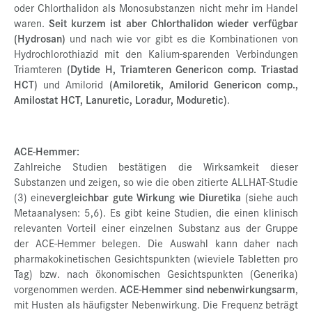
oder Chlorthalidon als Monosubstanzen nicht mehr im Handel
waren.
Seit kurzem ist aber Chlorthalidon wieder verfügbar
(Hydrosan)
und nach wie vor gibt es die Kombinationen von
Hydrochlorothiazid mit den Kalium-sparenden Verbindungen
Triamteren
(Dytide H, Triamteren Genericon comp. Triastad
HCT)
und Amilorid
(Amiloretik, Amilorid Genericon comp.,
Amilostat HCT, Lanuretic, Loradur, Moduretic)
.
ACE-Hemmer:
Zahlreiche Studien bestätigen die Wirksamkeit dieser
Substanzen und zeigen, so wie die oben zitierte ALLHAT-Studie
(3) eine
vergleichbar gute Wirkung wie Diuretika
(siehe auch
Metaanalysen: 5,6). Es gibt keine Studien, die einen klinisch
relevanten Vorteil einer einzelnen Substanz aus der Gruppe
der ACE-Hemmer belegen. Die Auswahl kann daher nach
pharmakokinetischen Gesichtspunkten (wieviele Tabletten pro
Tag) bzw. nach ökonomischen Gesichtspunkten (Generika)
vorgenommen werden.
ACE-Hemmer sind nebenwirkungsarm
,
mit Husten als häufigster Nebenwirkung. Die Frequenz beträgt