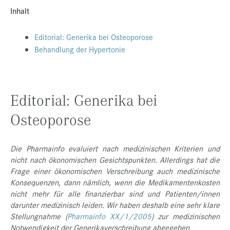
Inhalt
Presse
Jobs
Editorial: Generika bei Osteoporose
Behandlung der Hypertonie
Kontakt
Datenschutz
Service-Links
Editorial: Generika bei
de |
en
Osteoporose
Die Pharmainfo evaluiert nach medizinischen Kriterien und
nicht nach ökonomischen Gesichtspunkten. Allerdings hat die
Frage einer ökonomischen Verschreibung auch medizinische
Konsequenzen, dann nämlich, wenn die Medikamentenkosten
nicht mehr für alle finanzierbar sind und Patienten/innen
darunter medizinisch leiden. Wir haben deshalb eine sehr klare
Stellungnahme (
Pharmainfo XX/1/2005
) zur medizinischen
Notwendigkeit der Generikaverschreibung abgegeben.