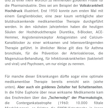
die Pharmaindustrie. Dies sei am Beispiel der
Volkskrankheit
Hochdruck
illustriert. Erst 1950 konnte zum ersten Mal mit
einem Ganglienblocker, eine zwar kaum verträgliche aber
blutdrucksenkende medikamentöse Therapie durchgeführt
werden. In den nächsten Jahrzehnten haben die heutigen
Säulen der Hochdrucktherapie Diuretika, ß-Blocker, ACE-
Hemmer, Angiotensinrezeptor Antagonisten und Calcium-
Kanalblocker zu einer wirksamen und lebensverlängernden
Therapie geführt. In ähnlicher Weise gilt dies für Asthma
bronchiale, für die Prävention der Arteriosklerose, die
Magenulcus-Behandlung, für Infektionskrankheiten (bakteriell
und viral) und Psychosen, um nur einige zu nennen.
Für manche dieser Erkrankungen dürfte sogar eine optimale
medikamentöse Therapie bereits erreicht sein (siehe
unten).
Aber auch ein goldenes Zeitalter hat Schattenseiten
.
In die frühe Euphorie über neue wirksame Medikamente kam
das Erschrecken über das
„Tschernobyl“ der Pharmakologie
,
die Contergankatastrophe (1960: 10.000 fötale
Missbildungen), es folgten die SMON-Katastrophe in Japan