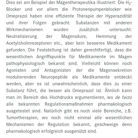
Dies sei am Beispiel der Magentherapeutika illustriert: Die H
-
2
Blocker und vor allem die Protonenpumpenblocker wie
Omeprazol haben eine effiziente Therapie der Hyperazidität
und ihrer Folgen gebracht. Substanzen mit anderen
Wirkmechanismen wurden zusätzlich untersucht:
Neutralisierung der Magensäure, Hemmung der
Acetylcholinrezeptoren etc., aber kein besseres Medikament
gefunden. Die Feststellung ist daher gerechtfertigt, dass die
wesentlichen Angriffspunkte für Medikamente im Magen
pathophysiologisch bekannt sind. Vielleicht können noch
Agonisten und Antagonisten der die Magensekretion
modulierenden Neuropeptide als Medikamente entdeckt
werden, aber es ist unwahrscheinlich, dass dies zu einer
Substanz führt, die besser als Omeprazol ist. Ähnlich kann
man im Bereich des Hochdrucks argumentieren, wo
de facto
alle bekannten Regulationsmaßnahmen pharmakologisch
ausgetestet sind. Natürlich gibt es noch viele Bereiche, z.B.
Tumortherapien, wo noch nicht einmal alle wesentlichen
Mechanismen der Regulation bekannt, geschweige denn
pharmakologisch erfolgreich ausgenützt sind.