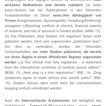
wirksame Maßnahmen sind bereits realisiert:
(a) Jeder
Autor/Autorin hat bei Publikationen in den führenden
Fachzeitschriften im Detail
seine/ihre Abhängigkeit von
Firmen
(Kongressreisen, Sponsorgelder, Forschungsförderung)
anzugeben („Reporting conflicts of interest, financial aspects
of research, and role of sponsors in funded studies: JAMA: 12).
(b) Das Phänomen, dass Studien mit negativen Daten nicht
publiziert werden, führt zum sogenannten „publication bias“.
Um dies zu verhindern, werden die führenden
Fachzeitschriften
nur mehr Studien publizieren, die bereits
vor ihrem Beginn in einem öffentlichen Register angemeldet
werden
(„Is this clinical trial fully registered – a statement
from the international commitee of medical journal editors“:
NEJM: 13; „Next step is a trial registration“: BMJ: 14; „Drug
companies agree to make clinical trial results public“: BMJ:
15). Studien können dann nicht mehr bei unerwünschtem
Ausgang einfach unterdrückt werden.
Auch die
österreichische Ärztekammer
hat bezüglich des
Verhältnisses Ärzteschaft/Pharmaindustrie einen
neuen