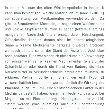
In einem Museum der alten Winkler-Apotheke in Innsbruck
kann man besichtigen, welche Materialien im Jahre 1700 (1)
zur Zubereitung von Medikamenten verwendet wurden: Da
gibt es Straußeneier, Muscheln, ja sogar einen Walfischpenis
und Stücke ägyptischer Mumien zu sehen (letzere allerdings
mangels an Nachschub öfters ersetzt durch Fälschungen).
Offensichtlich konnten daraus nicht im pharmakologischen
Sinne wirksame Medikamente hergestellt werden, trotzdem
war auch damals schon der Stand der Ärzte und Apotheker
hoch geachtet. Dies war sicherlich nicht durch die Verwendung
von einigen wenigen wirksamen Medikamenten (wie z.B. der
Opiumtinktur) oder durch die Kunst von Badern, die ohne
Narkosemittel in Sekundenschnelle amputieren mussten, zu
erklären. Vielmehr dürfte ein Effekt, der erst 1955 (2)
wissenschaftlich beschrieben wurde, nämlich die
Wirkung des
Placebos
, auch um 1750 einen entscheidenden Faktor in der
Medizin dargestellt haben. Wenn man bedenkt, dass z.B. bei
Magenulcus mit Placebo belegte Heilungsraten bis zu 70%
erzielt werden (was allerdings auch die Spontanheilung