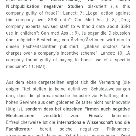
Nichtpublikation negativer Studien
diskutiert („Is this
company guilty of fraud?“: Lancet: 7; „Legal action against
this company over SSRI data“: Can Med Ass J: 8; „Drug
company experts advised staff to withhold data about SSRI
use in children“: Can med Ass J: 9). Ja sogar die Diskussion
über mögliche Bestechung von Ärzten/Ärztinnen wird nun in
diesen Fachzeitschriften publiziert. („Italian doctors face
charges over a company’s incentive scheme“: Lancet: 10; „A
company found guilty of paying to boost use of a specific
medicine“: 11: BMJ).
Aus dem eben dargestellten ergibt sich die Vermutung (die
obigen Titel stellen ja keine definitiven Schuldzuweisungen
dar), dass die pharmazeutische Industrie zur Erhaltung ihrer
hohen Gewinne aus dem goldenen Zeitalter nicht nur innovativ
tätig ist,
sondern dass bei einzelnen Firmen auch negative
Mechanismen verstärkt zum Einsatz
kommen.
Erfreulicherweise ist die
internationale Wissenschaft und die
Fachliteratur
bereit, solche negativen Phänomene
anzuprangern und dagegen Schritte zu unternehmen.
Zwei