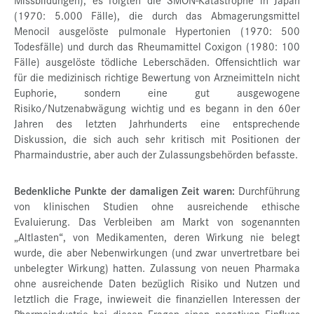
(1970: 5.000 Fälle), die durch das Abmagerungsmittel
Menocil ausgelöste pulmonale Hypertonien (1970: 500
Todesfälle) und durch das Rheumamittel Coxigon (1980: 100
Fälle) ausgelöste tödliche Leberschäden. Offensichtlich war
für die medizinisch richtige Bewertung von Arzneimitteln nicht
Euphorie, sondern eine gut ausgewogene
Risiko/Nutzenabwägung wichtig und es begann in den 60er
Jahren des letzten Jahrhunderts eine entsprechende
Diskussion, die sich auch sehr kritisch mit Positionen der
Pharmaindustrie, aber auch der Zulassungsbehörden befasste.
Bedenkliche Punkte der damaligen Zeit waren:
Durchführung
von klinischen Studien ohne ausreichende ethische
Evaluierung. Das Verbleiben am Markt von sogenannten
„Altlasten“, von Medikamenten, deren Wirkung nie belegt
wurde, die aber Nebenwirkungen (und zwar unvertretbare bei
unbelegter Wirkung) hatten. Zulassung von neuen Pharmaka
ohne ausreichende Daten bezüglich Risiko und Nutzen und
letztlich die Frage, inwieweit die finanziellen Interessen der
Pharmaindustrie bei diesen Fragen einen negativen Einfluss