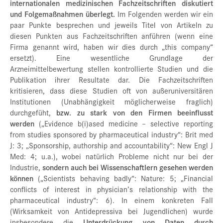
internationalen medizinischen Fachzeitschriften diskutiert
und Folgemaßnahmen überlegt.
Im Folgenden werden wir ein
paar Punkte besprechen und jeweils Titel von Artikeln zu
diesen Punkten aus Fachzeitschriften anführen (wenn eine
Firma genannt wird, haben wir dies durch „this company“
ersetzt). Eine wesentliche Grundlage der
Arzneimittelbewertung stellen kontrollierte Studien und die
Publikation ihrer Resultate dar. Die Fachzeitschriften
kritisieren, dass diese Studien oft von außeruniversitären
Institutionen (Unabhängigkeit möglicherweise fraglich)
durchgefüht,
bzw. zu stark von den Firmen beeinflusst
werden
(„Evidence b(i)ased medicine – selective reporting
from studies sponsored by pharmaceutical industry“: Brit med
J: 3; „Sponsorship, authorship and accountability“: New Engl J
Med: 4; u.a.), wobei natürlich Probleme nicht nur bei der
Industrie,
sondern auch bei Wissenschaftlern gesehen werden
können
(„Scientists behaving badly“: Nature: 5; „Financial
conflicts of interest in physician’s relationship with the
pharmaceutical industry“: 6). In einem konkreten Fall
(Wirksamkeit von Antidepressiva bei Jugendlichen) wurde
insbesondere die
Unterdrückung von Daten durch