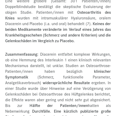
Eine weitere größere (Gesamt: 301 Patienten/innen)
Doppelblindstudie bestätigt die skeptische Evaluierung der
obigen Studie. Patienten/innen mit
Osteoarthritis des
Knies
wurden mit intramuskulärer Hyaluronsäure, oralem
Diacerein und Placebo (i.a. und oral) behandelt (7).
Keines der
beiden Medikamente veränderte im Verlauf eines Jahres das
Krankheitsgeschehen (Schmerz und andere Kriterien) und die
Gelenkschäden im Vergleich zu Placebo.
Zusammenfassung:
Diacerein entfaltet komplexe Wirkungen,
ob eine Hemmung des Interleukin 1 einen klinisch relevanten
Mechanismus darstellt, ist unklar. Studien an Osteoarthrose-
Patienten/innen haben bezüglich
klinischer
Symptomatik
(Schmerz, funktionelle Parameter,
Analgetikaverbrauch)
widersprüchliche Resultate
ergeben. In
einer Studie wurde über Hinweise auf eine Verzögerung von
Gelenkschäden bei Osteoarthrose des Hüftgelenkes berichtet,
die Effekte waren aber gering und nicht sehr gut abgesichert.
Bis zur
Hälfte der Patienten/innen
hatten als
Nebenwirkung
Durchfälle
.
Eine kürzlich publizierte große