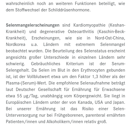
wahrscheinlich noch an weiteren Funktionen beteiligt, wie
dem Stoffwechsel der Schilddrüsenhormone.
Selenmangelerscheinungen
sind Kardiomyopathie (Keshan-
Krankheit) und degenerative Osteoarthritis (Kaschin-Beck-
Krankheit), Erscheinungen, wie sie in Nord-Ost-China,
Nordkorea u.a. Ländern mit extremem Selenmangel
beobachtet wurden. Die Beurteilung des Selenstatus erscheint
angesichts großer Unterschiede in einzelnen Ländern sehr
schwierig. Gebräuchliches Kriterium ist der Serum-
Selengehalt. Da Selen im Blut in den Erythrocyten gebunden
ist, ist der Vollblutwert etwa um den Faktor 1,3 höher als der
Plasma-(Serum)-Wert. Die empfohlene Selenaufnahme beträgt
laut Deutscher Gesellschaft für Ernährung für Erwachsene
etwa 55 µg/Tag, unabhängig vom Körpergewicht. Sie liegt in
Europäischen Ländern unter der von Kanada, USA und Japan.
Bei unserer Ernährung ist das Risiko einer Selen-
Unterversorgung nur bei Frühgeborenen, parenteral ernährten
Patienten/innen und Alkoholikern/innen relativ groß.