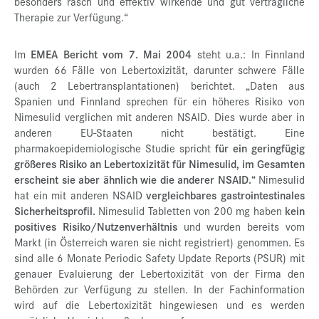
besonders rasch und effektiv wirkende und gut verträgliche
Therapie zur Verfügung.“
Im
EMEA Bericht vom 7. Mai 2004
steht u.a.: In Finnland
wurden 66 Fälle von Lebertoxizität, darunter schwere Fälle
(auch 2 Lebertransplantationen) berichtet. „Daten aus
Spanien und Finnland sprechen für ein höheres Risiko von
Nimesulid verglichen mit anderen NSAID. Dies wurde aber in
anderen EU-Staaten nicht bestätigt. Eine
pharmakoepidemiologische Studie spricht
für ein geringfügig
größeres Risiko an Lebertoxizität für Nimesulid, im Gesamten
erscheint sie aber ähnlich wie die anderer NSAID.“
Nimesulid
hat ein mit anderen NSAID
vergleichbares gastrointestinales
Sicherheitsprofil.
Nimesulid Tabletten von 200 mg haben
kein
positives Risiko/Nutzenverhältnis
und wurden bereits vom
Markt (in Österreich waren sie nicht registriert) genommen. Es
sind alle 6 Monate Periodic Safety Update Reports (PSUR) mit
genauer Evaluierung der Lebertoxizität von der Firma den
Behörden zur Verfügung zu stellen. In der Fachinformation
wird auf die Lebertoxizität hingewiesen und es werden