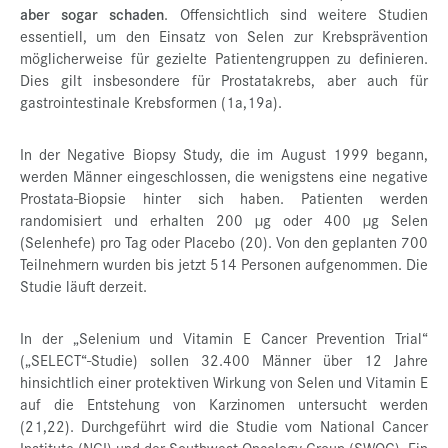
aber sogar schaden
. Offensichtlich sind weitere Studien
essentiell, um den Einsatz von Selen zur Krebsprävention
möglicherweise für gezielte Patientengruppen zu definieren.
Dies gilt insbesondere für Prostatakrebs, aber auch für
gastrointestinale Krebsformen (1a,19a).
In der Negative Biopsy Study, die im August 1999 begann,
werden Männer eingeschlossen, die wenigstens eine negative
Prostata-Biopsie hinter sich haben. Patienten werden
randomisiert und erhalten 200 µg oder 400 µg Selen
(Selenhefe) pro Tag oder Placebo (20). Von den geplanten 700
Teilnehmern wurden bis jetzt 514 Personen aufgenommen. Die
Studie läuft derzeit.
In der „Selenium und Vitamin E Cancer Prevention Trial“
(„SELECT“-Studie) sollen 32.400 Männer über 12 Jahre
hinsichtlich einer protektiven Wirkung von Selen und Vitamin E
auf die Entstehung von Karzinomen untersucht werden
(21,22). Durchgeführt wird die Studie vom National Cancer
Institute (NCI) und der Southwest Oncology Group (SWOG). Ein