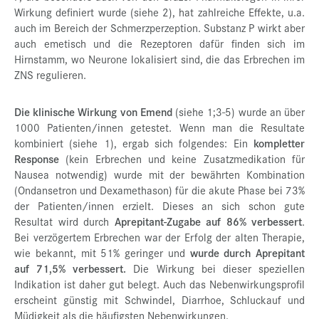
Wirkung definiert wurde (siehe 2), hat zahlreiche Effekte, u.a.
auch im Bereich der Schmerzperzeption. Substanz P wirkt aber
auch emetisch und die Rezeptoren dafür finden sich im
Hirnstamm, wo Neurone lokalisiert sind, die das Erbrechen im
ZNS regulieren.
Die klinische Wirkung von Emend
(siehe 1;3-5) wurde an über
1000 Patienten/innen getestet. Wenn man die Resultate
kombiniert (siehe 1), ergab sich folgendes: Ein
kompletter
Response
(kein Erbrechen und keine Zusatzmedikation für
Nausea notwendig) wurde mit der bewährten Kombination
(Ondansetron und Dexamethason) für die akute Phase bei 73%
der Patienten/innen erzielt. Dieses an sich schon gute
Resultat wird durch
Aprepitant-Zugabe auf 86% verbessert
.
Bei verzögertem Erbrechen war der Erfolg der alten Therapie,
wie bekannt, mit 51% geringer und
wurde durch Aprepitant
auf 71,5% verbessert.
Die Wirkung bei dieser speziellen
Indikation ist daher gut belegt. Auch das Nebenwirkungsprofil
erscheint günstig mit Schwindel, Diarrhoe, Schluckauf und
Müdigkeit als die häufigsten Nebenwirkungen.