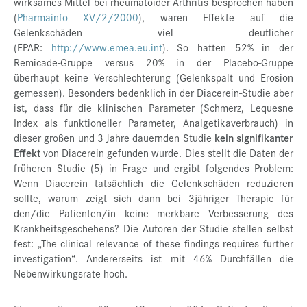
wirksames Mittel bei rheumatoider Arthritis besprochen haben
(
Pharmainfo XV/2/2000
), waren Effekte auf die
Gelenkschäden viel deutlicher
(EPAR:
http://www.emea.eu.int
). So hatten 52% in der
Remicade-Gruppe versus 20% in der Placebo-Gruppe
überhaupt keine Verschlechterung (Gelenkspalt und Erosion
gemessen). Besonders bedenklich in der Diacerein-Studie aber
ist, dass für die klinischen Parameter (Schmerz, Lequesne
Index als funktioneller Parameter, Analgetikaverbrauch) in
dieser großen und 3 Jahre dauernden Studie
kein signifikanter
Effekt
von Diacerein gefunden wurde. Dies stellt die Daten der
früheren Studie (5) in Frage und ergibt folgendes Problem:
Wenn Diacerein tatsächlich die Gelenkschäden reduzieren
sollte, warum zeigt sich dann bei 3jähriger Therapie für
den/die Patienten/in keine merkbare Verbesserung des
Krankheitsgeschehens? Die Autoren der Studie stellen selbst
fest: „The clinical relevance of these findings requires further
investigation“. Andererseits ist mit 46% Durchfällen die
Nebenwirkungsrate hoch.