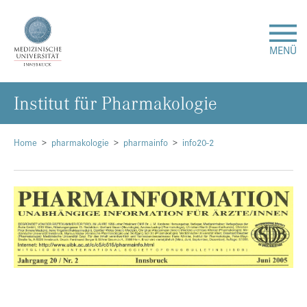
MENÜ
In­sti­tut für Phar­ma­ko­lo­gie
Forschung
Studium & Lehre
Home
pharmakologie
pharmainfo
info20-2
Krankenversorgung
Über uns
Internationales
Events