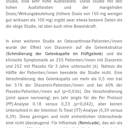
Studie, eine sehr hohe Ausfallsrate. Diese Studie mit den
hohen Ausfallsraten und der mangelnden
Dosis/Wirkungsbeziehung (höhere Dosis von 150 mg weniger
gut wirksam als 100 mg) ergibt zwar etwas bessere Daten als
die obige Studie, ist aber auch ohne Beweiskraft.
In einer weiteren Studie an Osteoarthrose-Patienten/innen
wurde der Effekt von Diacerein auf die Gelenkstruktur
(
Schmälerung der Gelenkspalte im Hüftgelenk
) und die
klinische Symptomatik an 255 Patienten/innen mit Diacerein
und 252 mit Placebo für 3 Jahre untersucht (6). Nahezu die
Hälfte der Patienten/innen beendete die Studie nicht. Eine
Verschmälerung des Gelenkspalts um mehr als 0,5 mm trat
bei 51% der Diacerein-Patienten/innen und bei 60% der
Placebo-Patienten/innen auf (p=0,036). Die Verschmälerung
(joint space narrowing) pro Jahr zeigte für die Per Protocol
(PP)-Analyse 0,18 versus 0,23 (p=0,042), aber keinen
Unterschied in der Intention To Treat (ITT)-Analyse (0,39 versus
0,39). Diese geringen und nicht einheitlichen Unterschiede
sind nicht überzeugend. Für Infliximab (
Remicade
), das wir als