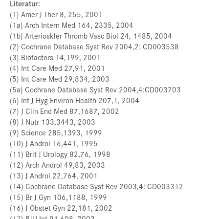
Literatur:
(1) Amer J Ther 8, 255, 2001
(1a) Arch Intern Med 164, 2335, 2004
(1b) Arterioskler Thromb Vasc Biol 24, 1485, 2004
(2) Cochrane Database Syst Rev 2004,2: CD003538
(3) Biofactors 14,199, 2001
(4) Int Care Med 27,91, 2001
(5) Int Care Med 29,834, 2003
(5a) Cochrane Database Syst Rev 2004,4:CD003703
(6) Int J Hyg Environ Health 207,1, 2004
(7) J Clin End Med 87,1687, 2002
(8) J Nutr 133,3443, 2003
(9) Science 285,1393, 1999
(10) J Androl 16,441, 1995
(11) Brit J Urology 82,76, 1998
(12) Arch Androl 49,83, 2003
(13) J Androl 22,764, 2001
(14) Cochrane Database Syst Rev 2003,4: CD003312
(15) Br J Gyn 106,1188, 1999
(16) J Obstet Gyn 22,181, 2002
(17) BJU Int 91,608, 2003