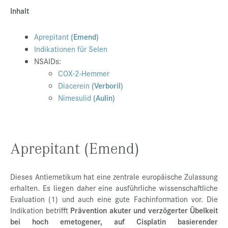
Inhalt
Presse
Jobs
Aprepitant
(Emend)
Indikationen für Selen
Kontakt
NSAIDs:
Datenschutz
COX-2-Hemmer
Diacerein
(Verboril)
Service-Links
Nimesulid
(Aulin)
de |
en
Aprepitant (Emend)
Dieses Antiemetikum hat eine zentrale europäische Zulassung
erhalten. Es liegen daher eine ausführliche wissenschaftliche
Evaluation (1) und auch eine gute Fachinformation vor. Die
Indikation betrifft
Prävention akuter und verzögerter Übelkeit
bei hoch emetogener, auf Cisplatin basierender