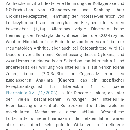
Zahlreiche in vitro Effekte, wie Hemmung der Kollagenase und
NO-Produktion von Chondrocyten und Senkung ihrer
Urokinase-Rezeptoren, Hemmung der Protease-Sekretion von
Leukozyten und von proteolytischen Enzymen etc. wurden
beschrieben (1,1a). Allerdings zeigte Diacerein keine
Hemmung der Prostaglandinsynthese über die COX-Enzyme.
Wohl im Hinblick auf die Bedeutung von Interleukin 1 bei der
rheumatoiden Arthritis, aber auch bei Osteoarthrose, wird für
Diacerein vor allem eine Beeinflussung dieses Cytokins, und
zwar Hemmung einerseits der Sekretion von Interleukin 1 und
andererseits der Wirkung von Interleukin 1 auf verschiedene
Zellen, betont (2,3,3a,3b). Im Gegensatz zum neu
zugelassenen Anakinra (
Kineret
), das ein spezifischer
Rezeptorantagonist für Interleukin 1 ist (siehe
Pharmainfo XVIII/4/2003
), ist für Diacerein unklar, ob unter
den vielen beschriebenen Wirkungen der Interleukin-
Beeinflussung eine zentrale Rolle zukommt und über welchen
molekularen Mechanismus diese abläuft. Wesentliche
Fortschritte für neue Pharmaka in den letzten Jahren waren
aber meist durch sehr potente Wirkungen auf definierte