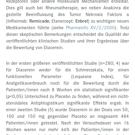
Rezeptoren oder andere molekulare Mechanismen erzielbar.
Dies gilt auch bei Rheumatherapie, wo neben Anakinra die
gezielte Beeinflussung des Tumor Nekrosis Faktors a
(Infliximab:
Remicade
; Etanercept:
Enbrel
) zu wichtigen neuen
Medikamenten führte (siehe
Pharmainfo XV/2/2000
). Trotz
dieser skeptischen Bemerkungen entscheidet die Qualität der
veröffentlichten klinischen Studien und ihrer Ergebnisse über
die Bewertung von Diacerein.
In der ersten größeren veröffentlichten Studie (n=280; 4) war
für Diacerein weder für die Schmerzskala, für einen
funktionellen Parameter (Lequesne Index), für
Analgetikaverbrauch noch für die Bewertung durch die
Patienten/innen nach 8 Wochen ein statistisch signifikanter
(p<0,05) Unterschied zu Placebo zu finden, während ein nicht-
steroidales Antiphlogistikum signifikante Effekte ergab. In
einer zweiten Studie (5) wurde Diacerein in der Dosis von 50,
100 und 150 mg gegenüber Placebo an insgesamt 484
Patienten/innen getestet. Nach der Versuchsdauer von 16
Wochen waren nur mehr 66% der Patienten/innen in der