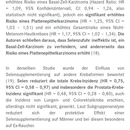
erhöhtes Risiko eines Basal-Zell-Karzinoms (Hazard Ratio: HR
= 1,09, 95% Konfidenzintervall, CI: 0,94 – 1,26, also
statistisch nicht signifikant), jedoch ein
signifikant erhöhtes
Risiko eines Plattenepithelkarzinoms
(HR = 1,25, 95% CI =
1,03 – 1,51) und ein erhöhtes Gesamtrisiko eines Nicht-
Melanom-Hautkrebses (HR = 1,17, 95% CI = 1,02 – 1,34).
Die
Autoren schließen daraus, dass Selenzufuhr ineffektiv ist, ein
Basal-Zell-Karzinom zu verhindern, und andererseits das
Risiko eines Plattenepithelkarzinoms erhöht
(18).
In derselben Studie wurde der Einfluss von
Selensupplementierung auf andere Krebsformen bewertet
(19).
Selen reduziert die totale Krebs-Inzidenz (HR = 0,75,
95% CI = 0,58 – 0,97) und insbesondere die Prostata-Krebs-
Inzidenz signifikant
(HR = 0,48, 95% CI = 0,28 – 0,80), auch
die Inzidenz von Lungen- und Colorektalkrebs erschien,
allerdings nicht signifikant, gesenkt. Laut Subgruppenanalyse
reduziert sich der protektive Effekt einer
Selensupplementierung auf Männer und bei diesen besonders
auf Ex-Raucher.