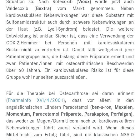
Situation so: Nach Rofecoxib (
Vioxx
) wurde jetzt auch
Valdecoxib (
Bextra
) vom Markt genommen. Neben
kardiovaskulären Nebenwirkungen war diese Substanz mit
Sulfonamidstruktur auch durch schwere Nebenwirkungen an
der Haut (z.B. Lyell-Syndrom) belastet. Die weitere
Entwicklung ist unklar. Sicher ist, dass eine Verwendung der
COX-2-Hemmer bei Personen mit kardiovaskulärem
Risiko
nicht
zu vertreten ist. Damit fällt weitgehend jene
Patientengruppe aus, die bislang diese Präparate erhielt und
zwar Patienten/innen mit osteoarthritischen Beschwerden
über 60 Jahren. Ein kardiovaskuläres Risiko ist für diese
Gruppe wohl nur selten auszuschließen.
Für die Therapie bei Osteoarthrose sei daran erinnert
(
Pharmainfo XVI/4/2001
), dass vor allem in den
angelsächsischen Ländern Paracetamol (
ben-u-ron, Mexalen,
Momentum, Paracetamol Präparate, Parakapton, Perfalgan
),
das weder zu Magen/Darm-Ulcera noch zu kardiovaskulären
Nebenwirkungen führt, zuerst versucht wird. Wenn dieses
Mittel nicht zum Erfolg führt, sind die klassischen NSAID