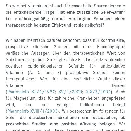
So wie bei Vitaminen ist auch für essentielle Spurenelemente
die entscheidende Frage:
Hat eine zusätzliche Selen-Zufuhr
bei ernährungsmäßig normal versorgten Personen einen
therapeutisch belegten Effekt und ist sie risikofrei?
Wir haben mehrfach darüber berichtet, dass nur kontrollierte,
prospektive klinische Studien mit einer Placebogruppe
verlässliche Aussagen über den therapeutischen Wert von
Substanzen ergeben. So zeigte sich z.B., dass trotz zahlreicher
positiver epidemiologischer Befunde für antioxidative
Vitamine (A, C und E) prospektive Studien keinen
therapeutischen Wert für eine zusätzliche Zufuhr dieser
Vitamine fanden
(
Pharmainfo XII/4/1997
;
XV/1/2000
;
XIX/2/2004
). Auch
für Magnesium, das für zahlreiche Krankheiten angepriesen
wird, sind nur wenige Indikationen belegt
(
Pharmainfo XVIII/1/2003
). Wir besprechen im folgenden für
Selen
die diskutierten Indikationen um festzustellen, ob
prospektive Studien eine positive Wirkung belegen
. Wir
konzentrieren uns auf diese Fragestellung und versuchen