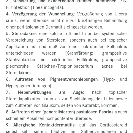
3. Maskierung und Exacerbation kutaner Infektionen
: z.B.
Pilzinfektion (Tinea incognita).
4. Verzögerung der Wundheilung
: Vergrößerung von Ulcera
cruris, wenn Steroide nicht nur zur kurzfristigen Behandlung
einer periläsionalen Dermatitis eingesetzt werden.
5. Steroidakne
: eine solche tritt nicht nur bei systemischer
Verabreichung von Steroiden, sondern auch bei topischer
Applikation auf und muß von einer bakteriellen Folliculitis
unterschieden werden (Gramfärbung: grampositive
Staphylokokken bei bakterieller Follikulitis, grampositive
pleomorphe Stäbchen/Propionibacterium acnes bei
Steroidakne).
6. Auftreten von Pigmentverschiebungen
(Hypo- und
Hyperpigmentierungen).
7. Nebenwirkungen am Auge
: nach topischer
Steroidapplikation kann es zur Sackbildung der Lider sowie
zum Auftreten von Glaukom, selten von Katarakt, kommen.
8. Auftreten einer (generalisierten) pustulösen Psoriasis
nach
schnellem Absetzen hochpontenter Steroide.
9. Allergische Kontaktdermatitis
: auf das Corticosteroid
selbst sehr selten, häufiger auf Salbengrundlagen und