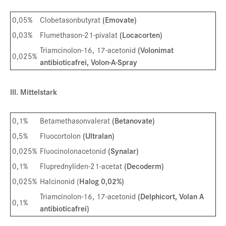
0,05%
Clobetasonbutyrat
(Emovate)
0,03%
Flumethason-21-pivalat
(Locacorten)
Triamcinolon-16, 17-acetonid
(Volonimat
0,025%
antibioticafrei, Volon-A-Spray
III. Mittelstark
0,1%
Betamethasonvalerat
(Betanovate)
0,5%
Fluocortolon
(Ultralan)
0,025%
Fluocinolonacetonid
(Synalar)
0,1%
Fluprednyliden-21-acetat
(Decoderm)
0,025%
Halcinonid (
Halog 0,02%)
Triamcinolon-16, 17-acetonid
(Delphicort, Volan A
0,1%
antibioticafrei)