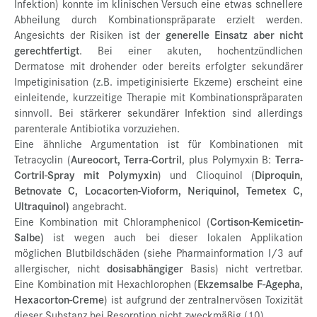
Infektion) konnte im klinischen Versuch eine etwas schnellere
Abheilung durch Kombinationspräparate erzielt werden.
Angesichts der Risiken ist der
generelle Einsatz aber nicht
gerechtfertigt
. Bei einer akuten, hochentzündlichen
Dermatose mit drohender oder bereits erfolgter sekundärer
Impetiginisation (z.B. impetiginisierte Ekzeme) erscheint eine
einleitende, kurzzeitige Therapie mit Kombinationspräparaten
sinnvoll. Bei stärkerer sekundärer Infektion sind allerdings
parenterale Antibiotika vorzuziehen.
Eine ähnliche Argumentation ist für Kombinationen mit
Tetracyclin (
Aureocort, Terra-Cortril
, plus Polymyxin B:
Terra-
Cortril-Spray mit Polymyxin
) und Clioquinol (
Diproquin,
Betnovate C, Locacorten-Vioform, Neriquinol, Temetex C,
Ultraquinol)
angebracht.
Eine Kombination mit Chloramphenicol (
Cortison-Kemicetin-
Salbe)
ist wegen auch bei dieser lokalen Applikation
möglichen Blutbildschäden (siehe Pharmainformation I/3 auf
allergischer, nicht
dosisabhängiger
Basis) nicht vertretbar.
Eine Kombination mit Hexachlorophen (
Ekzemsalbe F-Agepha,
Hexacorton-Creme
) ist aufgrund der zentralnervösen Toxizität
dieser Substanz bei Resorption nicht zweckmäßig (10).