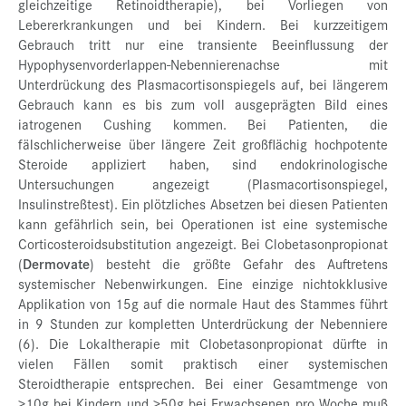
gleichzeitige Retinoidtherapie), bei Vorliegen von
Lebererkrankungen und bei Kindern. Bei kurzzeitigem
Gebrauch tritt nur eine transiente Beeinflussung der
Hypophysenvorderlappen-Nebennierenachse mit
Unterdrückung des Plasmacortisonspiegels auf, bei längerem
Gebrauch kann es bis zum voll ausgeprägten Bild eines
iatrogenen Cushing kommen. Bei Patienten, die
fälschlicherweise über längere Zeit großflächig hochpotente
Steroide appliziert haben, sind endokrinologische
Untersuchungen angezeigt (Plasmacortisonspiegel,
Insulinstreßtest). Ein plötzliches Absetzen bei diesen Patienten
kann gefährlich sein, bei Operationen ist eine systemische
Corticosteroidsubstitution angezeigt. Bei Clobetasonpropionat
(
Dermovate
) besteht die größte Gefahr des Auftretens
systemischer Nebenwirkungen. Eine einzige nichtokklusive
Applikation von 15g auf die normale Haut des Stammes führt
in 9 Stunden zur kompletten Unterdrückung der Nebenniere
(6). Die Lokaltherapie mit Clobetasonpropionat dürfte in
vielen Fällen somit praktisch einer systemischen
Steroidtherapie entsprechen. Bei einer Gesamtmenge von
>10g bei Kindern und >50g bei Erwachsenen pro Woche muß