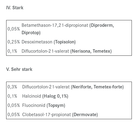
IV. Stark
Betamethason-17,21-dipropionat
(Diproderm,
0,05%
Diprotop)
0,25%
Desoximetason
(Topisolon)
0,1%
Diflucortolon-21-valerat
(Nerisona, Temetex)
V. Sehr stark
0,3%
Diflucortolon-21-valerat
(Neriforte, Temetex-forte)
0,1%
Halcinoid
(Halog 0,1%)
0,05%
Fluocinonid
(Topsym)
0,05%
Clobetasol-17-propionat
(Dermovate)