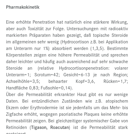
Pharmakokinetik
Eine erhöhte Penetration hat natürlich eine stärkere Wirkung,
aber auch Toxizität zur Folge. Untersuchungen mit radioaktiv
markierten Präparaten haben gezeigt, daß topische Steroide
im allgemeinen sehr wenig (Hydrocortison z.B. bei Applikation
am Unterarm nur 1%) absorbiert werden (1,3,5). Bestimmte
Körperstellen zeigen eine höhere Permeabilität und sprechen
daher leichter und häufig auch ausreichend auf sehr schwache
Steroide an (relative Hydrocortisonpenetration: volarer
Unterarm=1; Scrotum=42; Gesicht=6-13 je nach Region;
Achselhöhle=3,5; behaarter Kopf=3,6, Rücken=1,7;
Handfläche 0,83; Fußsohle=0,14).
Über die Permeabilität erkrankter Haut gibt es nur wenige
Daten. Bei entzündlichen Zuständen wie z.B. atopischem
Ekzem oder Erythrodermie ist sie jedenfalls um das Mehr- bis
Zigfache erhöht, wogegen psoriatische Plaques keine erhöhte
Permeabilität zeigen. Bei gleichzeitiger systemischer Gabe von
Retinoiden (
Tigason, Roacutan
) ist die Permeabilität stark
gesteigert.