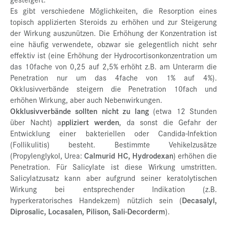
Es gibt verschiedene Möglichkeiten, die Resorption eines
topisch applizierten Steroids zu erhöhen und zur Steigerung
der Wirkung auszunützen. Die Erhöhung der Konzentration ist
eine häufig verwendete, obzwar sie gelegentlich nicht sehr
effektiv ist (eine Erhöhung der Hydrocortisonkonzentration um
das 10fache von 0,25 auf 2,5% erhöht z.B. am Unterarm die
Penetration nur um das 4fache von 1% auf 4%).
Okklusivverbände steigern die Penetration 10fach und
erhöhen Wirkung, aber auch Nebenwirkungen.
Okklusivverbände sollten nicht zu lang
(etwa 12 Stunden
über Nacht) a
ppliziert werden
, da sonst die Gefahr der
Entwicklung einer bakteriellen oder Candida-Infektion
(Follikulitis) besteht. Bestimmte Vehikelzusätze
(Propylenglykol, Urea:
Calmurid HC, Hydrodexan
) erhöhen die
Penetration. Für Salicylate ist diese Wirkung umstritten.
Salicylatzusatz kann aber aufgrund seiner keratolytischen
Wirkung bei entsprechender Indikation (z.B.
hyperkeratorisches Handekzem) nützlich sein (
Decasalyl,
Diprosalic, Locasalen, Pilison, Sali-Decorderm
).