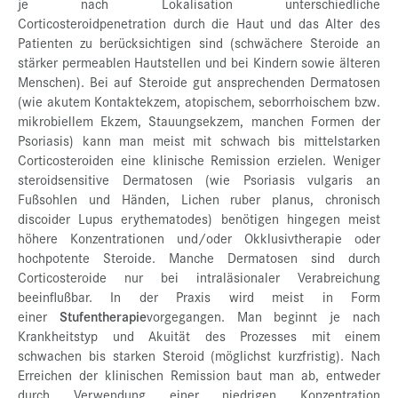
je nach Lokalisation unterschiedliche
Corticosteroidpenetration durch die Haut und das Alter des
Patienten zu berücksichtigen sind (schwächere Steroide an
stärker permeablen Hautstellen und bei Kindern sowie älteren
Menschen). Bei auf Steroide gut ansprechenden Dermatosen
(wie akutem Kontaktekzem, atopischem, seborrhoischem bzw.
mikrobiellem Ekzem, Stauungsekzem, manchen Formen der
Psoriasis) kann man meist mit schwach bis mittelstarken
Corticosteroiden eine klinische Remission erzielen. Weniger
steroidsensitive Dermatosen (wie Psoriasis vulgaris an
Fußsohlen und Händen, Lichen ruber planus, chronisch
discoider Lupus erythematodes) benötigen hingegen meist
höhere Konzentrationen und/oder Okklusivtherapie oder
hochpotente Steroide. Manche Dermatosen sind durch
Corticosteroide nur bei intraläsionaler Verabreichung
beeinflußbar. In der Praxis wird meist in Form
einer
Stufentherapie
vorgegangen. Man beginnt je nach
Krankheitstyp und Akuität des Prozesses mit einem
schwachen bis starken Steroid (möglichst kurzfristig). Nach
Erreichen der klinischen Remission baut man ab, entweder
durch Verwendung einer niedrigen Konzentration