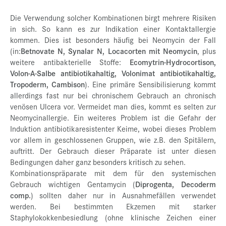
Die Verwendung solcher Kombinationen birgt mehrere Risiken
in sich. So kann es zur Indikation einer Kontaktallergie
kommen. Dies ist besonders häufig bei Neomycin der Fall
(in:
Betnovate N, Synalar N, Locacorten mit Neomycin
, plus
weitere antibakterielle Stoffe:
Ecomytrin-Hydrocortison,
Volon-A-Salbe antibiotikahaltig, Volonimat antibiotikahaltig,
Tropoderm, Cambison
). Eine primäre Sensibilisierung kommt
allerdings fast nur bei chronischem Gebrauch an chronisch
venösen Ulcera vor. Vermeidet man dies, kommt es selten zur
Neomycinallergie. Ein weiteres Problem ist die Gefahr der
Induktion antibiotikaresistenter Keime, wobei dieses Problem
vor allem in geschlossenen Gruppen, wie z.B. den Spitälern,
auftritt. Der Gebrauch dieser Präparate ist unter diesen
Bedingungen daher ganz besonders kritisch zu sehen.
Kombinationspräparate mit dem für den systemischen
Gebrauch wichtigen Gentamycin (
Diprogenta, Decoderm
comp.
) sollten daher nur in Ausnahmefällen verwendet
werden. Bei bestimmten Ekzemen mit starker
Staphylokokkenbesiedlung (ohne klinische Zeichen einer