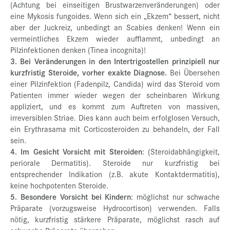
(Achtung bei einseitigen Brustwarzenveränderungen) oder
eine Mykosis fungoides. Wenn sich ein „Ekzem“ bessert, nicht
aber der Juckreiz, unbedingt an Scabies denken! Wenn ein
vermeintliches Ekzem wieder aufflammt, unbedingt an
Pilzinfektionen denken (Tinea incognita)!
3. Bei Veränderungen in den Intertrigostellen prinzipiell nur
kurzfristig Steroide, vorher exakte Diagnose.
Bei Übersehen
einer Pilzinfektion (Fadenpilz, Candida) wird das Steroid vom
Patienten immer wieder wegen der scheinbaren Wirkung
appliziert, und es kommt zum Auftreten von massiven,
irreversiblen Striae. Dies kann auch beim erfolglosen Versuch,
ein Erythrasama mit Corticosteroiden zu behandeln, der Fall
sein.
4. Im Gesicht Vorsicht mit Steroiden
: (Steroidabhängigkeit,
periorale Dermatitis). Steroide nur kurzfristig bei
entsprechender Indikation (z.B. akute Kontaktdermatitis),
keine hochpotenten Steroide.
5. Besondere Vorsicht bei Kindern
: möglichst nur schwache
Präparate (vorzugsweise Hydrocortison) verwenden. Falls
nötig, kurzfristig stärkere Präparate, möglichst rasch auf