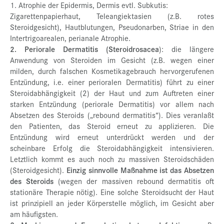
1. Atrophie der Epidermis, Dermis evtl. Subkutis:
Zigarettenpapierhaut, Teleangiektasien (z.B. rotes
Steroidgesicht), Hautblutungen, Pseudonarben, Striae in den
Intertrigoarealen, perianale Atrophie.
2. Periorale Dermatitis (Steroidrosacea
): die längere
Anwendung von Steroiden im Gesicht (z.B. wegen einer
milden, durch falschen Kosmetikagebrauch hervorgerufenen
Entzündung, i.e. einer perioralen Dermatitis) führt zu einer
Steroidabhängigkeit (2) der Haut und zum Auftreten einer
starken Entzündung (periorale Dermatitis) vor allem nach
Absetzen des Steroids („rebound dermatitis“). Dies veranlaßt
den Patienten, das Steroid erneut zu applizieren. Die
Entzündung wird erneut unterdrückt werden und der
scheinbare Erfolg die Steroidabhängigkeit intensivieren.
Letztlich kommt es auch noch zu massiven Steroidschäden
(Steroidgesicht).
Einzig sinnvolle Maßnahme ist das Absetzen
des Steroids
(wegen der massiven rebound dermatitis oft
stationäre Therapie nötig). Eine solche Steroidsucht der Haut
ist prinzipiell an jeder Körperstelle möglich, im Gesicht aber
am häufigsten.