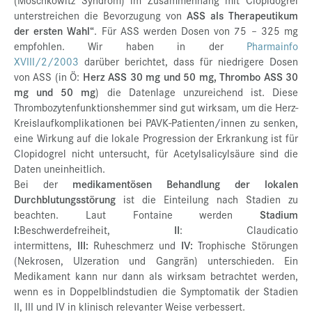
unterstreichen die Bevorzugung von
ASS als Therapeutikum
der ersten Wahl“
. Für ASS werden Dosen von 75 – 325 mg
empfohlen. Wir haben in der
Pharmainfo
XVIII/2/2003
darüber berichtet, dass für niedrigere Dosen
von ASS (in Ö:
Herz ASS 30 mg und 50 mg, Thrombo ASS 30
mg und 50 mg
) die Datenlage unzureichend ist. Diese
Thrombozytenfunktionshemmer sind gut wirksam, um die Herz-
Kreislaufkomplikationen bei PAVK-Patienten/innen zu senken,
eine Wirkung auf die lokale Progression der Erkrankung ist für
Clopidogrel nicht untersucht, für Acetylsalicylsäure sind die
Daten uneinheitlich.
Bei der
medikamentösen Behandlung der lokalen
Durchblutungsstörung
ist die Einteilung nach Stadien zu
beachten. Laut Fontaine werden
Stadium
I:
Beschwerdefreiheit,
II
: Claudicatio
intermittens,
III:
Ruheschmerz und
IV:
Trophische Störungen
(Nekrosen, Ulzeration und Gangrän) unterschieden. Ein
Medikament kann nur dann als wirksam betrachtet werden,
wenn es in Doppelblindstudien die Symptomatik der Stadien
II, III und IV in klinisch relevanter Weise verbessert.