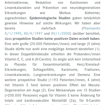
Arteriosklerose, Reduktion von Karzinomen und
Linsenkatarakten und Prävention von neurodegenerativen
Erkrankungen wie Morbus Alzheimer,
zugeschrieben.
Epidemiologische Studien
gaben tatsächlich
gewisse Hinweise auf solche Wirkungen. Wir haben aber
bereits mehrfach (
Pharmainfo
X/1/1995
,
XII/4/1997
und
XV/1/2000
) darüber berichtet,
dass
prospektive Studien
keine positiven Daten erzielt haben
.
Eine sehr große (20.000 Patienten/innen) und lange (5 Jahre)
Studie dürfte nun wohl eine endgültige Antwort darstellen (1).
In dieser Doppelblindstudie erhielten die Probanden/innen
Vitamin E, C, und A (ß-Carotin). Es zeigte sich kein Unterschied
zu Placebo für Gesamtmortalität, Herz/Kreislauf-
Erkrankungen, Schlaganfälle, Karzinome, Frakturen,
Linsenkatarakte, Lungenerkrankungen und Demenz. Eine
weitere prospektive Studie (1193 Patienten/innen, 4 Jahre)
mit Vitamin E fand keinen positiven Effekt bei Macula-
Degeneration am Auge (2). Eine Metaanalyse von 15 Studien
(>200.000 Personen) ergab für Vitamin E keine Änderung für
totale und kardiovaskuläre Mortalität (2a), für ß-Carotin