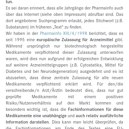
tun.
Es sei daran erinnert, dass alle Jahrgänge der Pharmainfo auch
über das Internet (siehe oben Impressum) abrufbar sind. Das
dort angebotene Suchprogramm erlaubt, jedes Stichwort (z.B.
Substanzen) im früheren „Text“ zu finden.
Wir haben in der
Pharmainfo XIII/4/1998
berichtet, dass es
seit 1995 eine
europäische Zulassung für Arzneimittel
gibt.
Während ursprünglich nur biotechnologisch hergestellte
Medikamente verpflichtend dieser Zulassung unterworfen
waren, wird dies nun aufgrund der erfolgreichen Entwicklung
auf weitere Arzneimittelgruppen (z.B. Cytostatika, Mittel für
Diabetes und bei Neurodegeneration) ausgedehnt und es ist
abzusehen, dass diese zentrale Zulassung für alle neuen
Medikamente verpflichtend erklärt wird. Für den/die
verschreibende/n Arzt/Ärztin bedeutet dies, dass nur gut
geprüfte Medikamente mit einem positiven
Risiko/Nutzenverhältnis auf den Markt kommen und
besonders wichtig ist, dass die
Fachinformationen für diese
Medikamente eine unabhängige
und
auch relativ ausführliche
Information darstellen
. Dies kann man leicht überprüfen, da
die Fachinformationen am Ende des Textes eine EU-