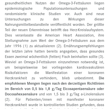
gesundheitlichen Nutzen der Omega-3-Fettsäuren liegen
epidemiologische Populationsuntersuchungen und
randomisierte klinische Studien vor. Auch sind neue
Untersuchungen zu den Wirkungen dieser
Nahrungsmittelbestandteile veröffentlicht worden. Der größte
Teil der neuen Erkenntnisse betrifft das Herz-Kreislaufsystem.
Dies veranlasste die American Heart Association, ihre
Stellungnahme zum Wert der Omega-3-Fettsäuren aus dem
Jahr 1996 (1) zu aktualisieren (2). Ernährungsempfehlungen
der letzten Jahre hatten bereits angegeben, dass gesundes
Essen zweimal wöchentlich (fetten) Fisch beinhalten sollte (3).
Wieviel an Omega-3-Fettsäuren einzunehmen notwendig ist,
um beispielsweise bei vorliegenden kardiovaskulären
Risikofaktoren die Manifestation einer koronaren
Herzkrankheit zu verhindern, blieb unbestimmt.
Die
empfohlenen Mengen liegen nach den derzeitigen Richtlinien
im Bereich von 0,5 bis 1,8 g/Tag Eicosapentaensäure oder
Docosahexaensäure
und von 1,5 bis 3 g/Tag a-Linolensäure
(2). Für Patienten/innen mit manifester koronarer
Herzkrankheit wurde in kontrollierten Studien gefunden, dass