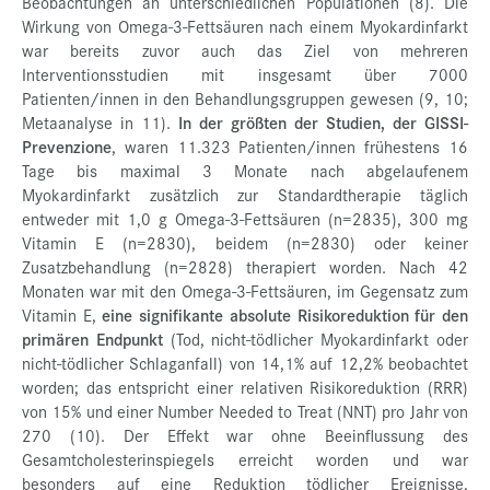
Beobachtungen an unterschiedlichen Populationen (8). Die
Wirkung von Omega-3-Fettsäuren nach einem Myokardinfarkt
war bereits zuvor auch das Ziel von mehreren
Interventionsstudien mit insgesamt über 7000
Patienten/innen in den Behandlungsgruppen gewesen (9, 10;
Metaanalyse in 11).
In der größten der Studien, der GISSI-
Prevenzione
, waren 11.323 Patienten/innen frühestens 16
Tage bis maximal 3 Monate nach abgelaufenem
Myokardinfarkt zusätzlich zur Standardtherapie täglich
entweder mit 1,0 g Omega-3-Fettsäuren (n=2835), 300 mg
Vitamin E (n=2830), beidem (n=2830) oder keiner
Zusatzbehandlung (n=2828) therapiert worden. Nach 42
Monaten war mit den Omega-3-Fettsäuren, im Gegensatz zum
Vitamin E,
eine signifikante absolute Risikoreduktion für den
primären Endpunkt
(Tod, nicht-tödlicher Myokardinfarkt oder
nicht-tödlicher Schlaganfall) von 14,1% auf 12,2% beobachtet
worden; das entspricht einer relativen Risikoreduktion (RRR)
von 15% und einer Number Needed to Treat (NNT) pro Jahr von
270 (10). Der Effekt war ohne Beeinflussung des
Gesamtcholesterinspiegels erreicht worden und war
besonders auf eine Reduktion tödlicher Ereignisse,