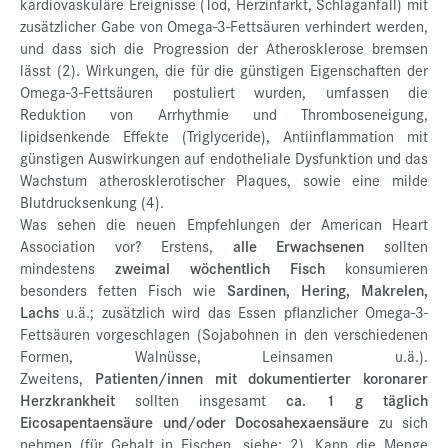
kardiovaskuläre Ereignisse (Tod, Herzinfarkt, Schlaganfall) mit
zusätzlicher Gabe von Omega-3-Fettsäuren verhindert werden,
und dass sich die Progression der Atherosklerose bremsen
lässt (2). Wirkungen, die für die günstigen Eigenschaften der
Omega-3-Fettsäuren postuliert wurden, umfassen die
Reduktion von Arrhythmie und Thromboseneigung,
lipidsenkende Effekte (Triglyceride), Antiinflammation mit
günstigen Auswirkungen auf endotheliale Dysfunktion und das
Wachstum atherosklerotischer Plaques, sowie eine milde
Blutdrucksenkung (4).
Was sehen die neuen Empfehlungen der American Heart
Association vor? Erstens,
alle Erwachsenen
sollten
mindestens
zweimal wöchentlich Fisch
konsumieren
besonders fetten Fisch wie
Sardinen, Hering, Makrelen,
Lachs
u.ä.; zusätzlich wird das Essen pflanzlicher Omega-3-
Fettsäuren vorgeschlagen (Sojabohnen in den verschiedenen
Formen, Walnüsse, Leinsamen u.ä.).
Zweitens,
Patienten/innen mit dokumentierter koronarer
Herzkrankheit
sollten insgesamt
ca. 1 g täglich
Eicosapentaensäure und/oder Docosahexaensäure
zu sich
nehmen (für Gehalt in Fischen, siehe: 2). Kann die Menge