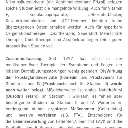
Nikotinsäurederivate (ein Xanthinolnicotinat:
Frigol
) belegen
solche Studien jetzt die mangelnde Wirkung. Auch für Vitamin
E, Knoblauchpräparate, a-Rezeptorblocker,
Kalziumkanalblocker und ACE-Hemmer konnten keine
überzeugenden Daten erhalten werden. Auch für hyperbare
Oxigenationstherapie, Ozontherapie, Sauerstoff Mehrschritt-
Therapie, Chelattherapie und Akupunktur liegen keine guten
prospektiven Studien vor.
Zusammenfassung:
Seit 1997 hat sich in der
medikamentösen Therapie der Symptome und Folgen der
lokalen Durchblutungsstörungen wenig geändert. Die
Wirkung
der Prostaglandinderivate
(
Ilomedin
und
Prostavasin
) für
Stadien III und IV (
Prostavasin
auch für Stadium II)
wurde
noch weiter belegt.
Möglicherweise ist orales Naftidrofuryl
(
Dusodril retard
) im Stadium II wirksam, es fehlen aber
bestätigende Studien für Stadium III und IV. Weiterhin im
Vordergrund stehen
ergotrope Maßnahmen
(Gehtraining)
und
invasive Verfahren
(z.B. PTA). Entscheidend für
die
Lebenserwartung
von Patienten/innen mit PAVK sind die
Kontrolle des Blutdrucks, die Behandlung eines etwaigen