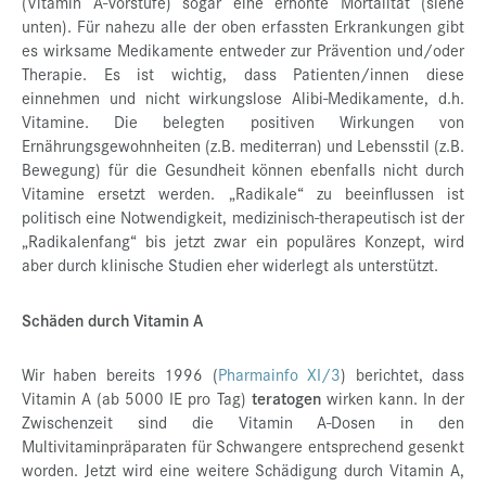
(Vitamin A-Vorstufe) sogar eine erhöhte Mortalität (siehe
unten). Für nahezu alle der oben erfassten Erkrankungen gibt
es wirksame Medikamente entweder zur Prävention und/oder
Therapie. Es ist wichtig, dass Patienten/innen diese
einnehmen und nicht wirkungslose Alibi-Medikamente, d.h.
Vitamine. Die belegten positiven Wirkungen von
Ernährungsgewohnheiten (z.B. mediterran) und Lebensstil (z.B.
Bewegung) für die Gesundheit können ebenfalls nicht durch
Vitamine ersetzt werden. „Radikale“ zu beeinflussen ist
politisch eine Notwendigkeit, medizinisch-therapeutisch ist der
„Radikalenfang“ bis jetzt zwar ein populäres Konzept, wird
aber durch klinische Studien eher widerlegt als unterstützt.
Schäden durch Vitamin A
Wir haben bereits 1996 (
Pharmainfo XI/3
) berichtet, dass
Vitamin A (ab 5000 IE pro Tag)
teratogen
wirken kann. In der
Zwischenzeit sind die Vitamin A-Dosen in den
Multivitaminpräparaten für Schwangere entsprechend gesenkt
worden. Jetzt wird eine weitere Schädigung durch Vitamin A,