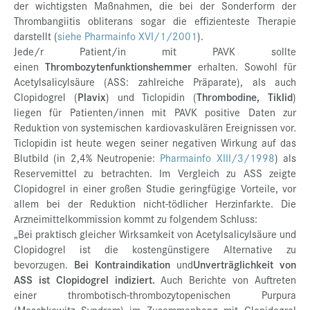
der wichtigsten Maßnahmen, die bei der Sonderform der
Thrombangiitis obliterans sogar die effizienteste Therapie
darstellt (
siehe Pharmainfo XVI/1/2001
).
Jede/r Patient/in mit PAVK sollte
einen
Thrombozytenfunktionshemmer
erhalten. Sowohl für
Acetylsalicylsäure (ASS: zahlreiche Präparate), als auch
Clopidogrel (
Plavix
) und Ticlopidin (
Thrombodine,
Tiklid
)
liegen für Patienten/innen mit PAVK positive Daten zur
Reduktion von systemischen kardiovaskulären Ereignissen vor.
Ticlopidin ist heute wegen seiner negativen Wirkung auf das
Blutbild (in 2,4% Neutropenie:
Pharmainfo XIII/3/1998
) als
Reservemittel zu betrachten. Im Vergleich zu ASS zeigte
Clopidogrel in einer großen Studie geringfügige Vorteile, vor
allem bei der Reduktion nicht-tödlicher Herzinfarkte. Die
Arzneimittelkommission kommt zu folgendem Schluss:
„Bei praktisch gleicher Wirksamkeit von Acetylsalicylsäure und
Clopidogrel ist die kostengünstigere Alternative zu
bevorzugen.
Bei Kontraindikation
und
Unverträglichkeit von
ASS ist Clopidogrel indiziert.
Auch Berichte von Auftreten
einer thrombotisch-thrombozytopenischen Purpura
(Moschkowitz Syndrom) im Zusammenhang mit Clopidogrel