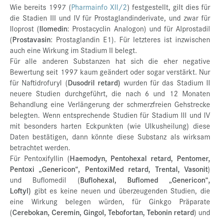
Wie bereits 1997 (
Pharmainfo XII/2
) festgestellt, gilt dies für
die Stadien III und IV für Prostaglandinderivate, und zwar für
Iloprost (
Ilomedin
: Prostacyclin Analogon) und für Alprostadil
(
Prostavasin
: Prostaglandin E1). Für letzteres ist inzwischen
auch eine Wirkung im Stadium II belegt.
Für alle anderen Substanzen hat sich die eher negative
Bewertung seit 1997 kaum geändert oder sogar verstärkt. Nur
für Naftidrofuryl (
Dusodril retard)
wurden für das Stadium II
neuere Studien durchgeführt, die nach 6 und 12 Monaten
Behandlung eine Verlängerung der schmerzfreien Gehstrecke
belegten. Wenn entsprechende Studien für Stadium III und IV
mit besonders harten Eckpunkten (wie Ulkusheilung) diese
Daten bestätigen, dann könnte diese Substanz als wirksam
betrachtet werden.
Für Pentoxifyllin (
Haemodyn, Pentohexal retard, Pentomer,
Pentoxi „Genericon“, PentoxiMed retard, Trental, Vasonit
)
und Buflomedil (
Buflohexal, Buflomed „Genericon“,
Loftyl)
gibt es keine neuen und überzeugenden Studien, die
eine Wirkung belegen würden, für Ginkgo Präparate
(
Cerebokan,
Ceremin, Gingol, Tebofortan, Tebonin retard
) und