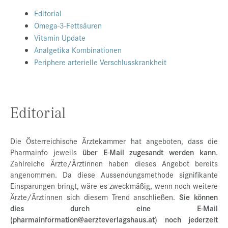
Editorial
Presse
Omega-3-Fettsäuren
Jobs
Vitamin Update
Analgetika Kombinationen
Kontakt
Periphere arterielle Verschlusskrankheit
Datenschutz
Service-Links
Editorial
de |
en
Die Österreichische Ärztekammer hat angeboten, dass die
Pharmainfo jeweils
über E-Mail zugesandt werden kann
.
Zahlreiche Ärzte/Ärztinnen haben dieses Angebot bereits
angenommen. Da diese Aussendungsmethode signifikante
Einsparungen bringt, wäre es zweckmäßig, wenn noch weitere
Ärzte/Ärztinnen sich diesem Trend anschließen.
Sie können
dies durch eine E-Mail
(pharmainformation@aerzteverlagshaus.at) noch jederzeit