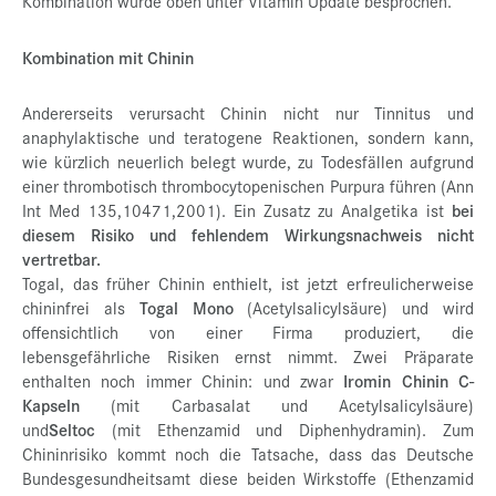
Kombination wurde oben unter Vitamin Update besprochen.
Kombination mit Chinin
Andererseits verursacht Chinin nicht nur Tinnitus und
anaphylaktische und teratogene Reaktionen, sondern kann,
wie kürzlich neuerlich belegt wurde, zu Todesfällen aufgrund
einer thrombotisch thrombocytopenischen Purpura führen (Ann
Int Med 135,10471,2001). Ein Zusatz zu Analgetika ist
bei
diesem Risiko und fehlendem Wirkungsnachweis nicht
vertretbar.
Togal, das früher Chinin enthielt, ist jetzt erfreulicherweise
chininfrei als
Togal Mono
(Acetylsalicylsäure) und wird
offensichtlich von einer Firma produziert, die
lebensgefährliche Risiken ernst nimmt. Zwei Präparate
enthalten noch immer Chinin: und zwar
Iromin Chinin C-
Kapseln
(mit Carbasalat und Acetylsalicylsäure)
und
Seltoc
(mit Ethenzamid und Diphenhydramin). Zum
Chininrisiko kommt noch die Tatsache, dass das Deutsche
Bundesgesundheitsamt diese beiden Wirkstoffe (Ethenzamid