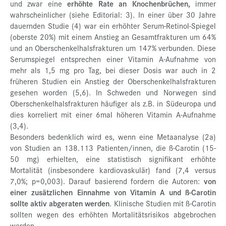
und zwar eine
erhöhte Rate an Knochenbrüchen,
immer
wahrscheinlicher (siehe Editorial: 3). In einer über 30 Jahre
dauernden Studie (4) war ein erhöhter Serum-Retinol-Spiegel
(oberste 20%) mit einem Anstieg an Gesamtfrakturen um 64%
und an Oberschenkelhalsfrakturen um 147% verbunden. Diese
Serumspiegel entsprechen einer Vitamin A-Aufnahme von
mehr als 1,5 mg pro Tag, bei dieser Dosis war auch in 2
früheren Studien ein Anstieg der Oberschenkelhalsfrakturen
gesehen worden (5,6). In Schweden und Norwegen sind
Oberschenkelhalsfrakturen häufiger als z.B. in Südeuropa und
dies korreliert mit einer 6mal höheren Vitamin A-Aufnahme
(3,4).
Besonders bedenklich wird es, wenn eine Metaanalyse (2a)
von Studien an 138.113 Patienten/innen, die ß-Carotin (15-
50 mg) erhielten, eine statistisch signifikant erhöhte
Mortalität (insbesondere kardiovaskulär) fand (7,4 versus
7,0%; p=0,003). Darauf basierend fordern die Autoren:
von
einer zusätzlichen Einnahme von Vitamin A und ß-Carotin
sollte aktiv abgeraten werden
. Klinische Studien mit ß-Carotin
sollten wegen des erhöhten Mortalitätsrisikos abgebrochen
werden.