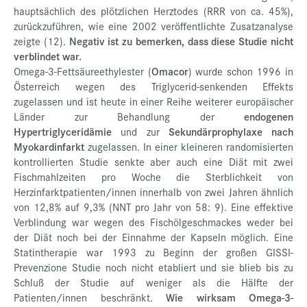
hauptsächlich des plötzlichen Herztodes (RRR von ca. 45%),
zurückzuführen, wie eine 2002 veröffentlichte Zusatzanalyse
zeigte (12).
Negativ ist zu bemerken, dass diese Studie nicht
verblindet war.
Omega-3-Fettsäureethylester (
Omacor
) wurde schon 1996 in
Österreich wegen des Triglycerid-senkenden Effekts
zugelassen und ist heute in einer Reihe weiterer europäischer
Länder zur Behandlung der
endogenen
Hypertriglyceridämie
und zur
Sekundärprophylaxe nach
Myokardinfarkt
zugelassen. In einer kleineren randomisierten
kontrollierten Studie senkte aber auch eine Diät mit zwei
Fischmahlzeiten pro Woche die Sterblichkeit von
Herzinfarktpatienten/innen innerhalb von zwei Jahren ähnlich
von 12,8% auf 9,3% (NNT pro Jahr von 58: 9). Eine effektive
Verblindung war wegen des Fischölgeschmackes weder bei
der Diät noch bei der Einnahme der Kapseln möglich. Eine
Statintherapie war 1993 zu Beginn der großen GISSI-
Prevenzione Studie noch nicht etabliert und sie blieb bis zu
Schluß der Studie auf weniger als die Hälfte der
Patienten/innen beschränkt.
Wie wirksam Omega-3-