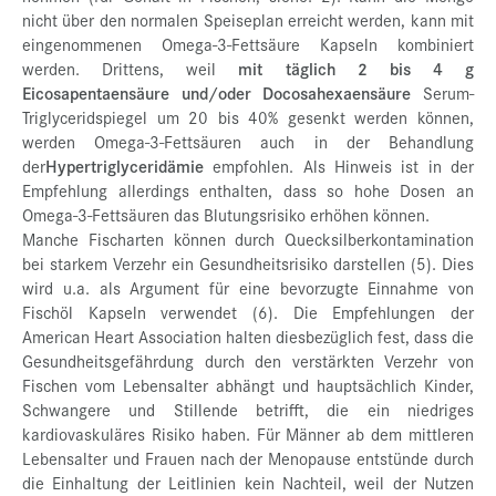
nicht über den normalen Speiseplan erreicht werden, kann mit
eingenommenen Omega-3-Fettsäure Kapseln kombiniert
werden. Drittens, weil
mit täglich 2 bis 4 g
Eicosapentaensäure und/oder Docosahexaensäure
Serum-
Triglyceridspiegel um 20 bis 40% gesenkt werden können,
werden Omega-3-Fettsäuren auch in der Behandlung
der
Hypertriglyceridämie
empfohlen. Als Hinweis ist in der
Empfehlung allerdings enthalten, dass so hohe Dosen an
Omega-3-Fettsäuren das Blutungsrisiko erhöhen können.
Manche Fischarten können durch Quecksilberkontamination
bei starkem Verzehr ein Gesundheitsrisiko darstellen (5). Dies
wird u.a. als Argument für eine bevorzugte Einnahme von
Fischöl Kapseln verwendet (6). Die Empfehlungen der
American Heart Association halten diesbezüglich fest, dass die
Gesundheitsgefährdung durch den verstärkten Verzehr von
Fischen vom Lebensalter abhängt und hauptsächlich Kinder,
Schwangere und Stillende betrifft, die ein niedriges
kardiovaskuläres Risiko haben. Für Männer ab dem mittleren
Lebensalter und Frauen nach der Menopause entstünde durch
die Einhaltung der Leitlinien kein Nachteil, weil der Nutzen