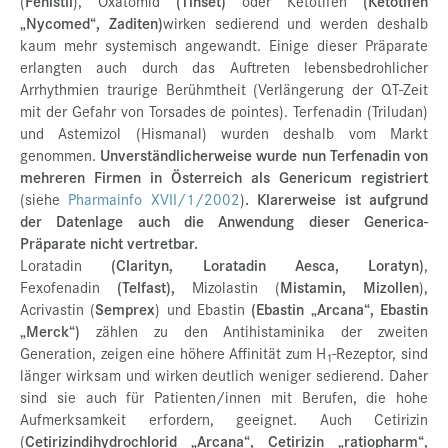
(
Fenistil
), Oxatomid
(Tinset)
oder Ketotifen
(Ketotifen
„Nycomed“, Zaditen)
wirken sedierend und werden deshalb
kaum mehr systemisch angewandt. Einige dieser Präparate
erlangten auch durch das Auftreten lebensbedrohlicher
Arrhythmien traurige Berühmtheit (Verlängerung der QT-Zeit
mit der Gefahr von Torsades de pointes). Terfenadin (Triludan)
und Astemizol (Hismanal) wurden deshalb vom Markt
genommen.
Unverständlicherweise wurde nun Terfenadin von
mehreren Firmen in Österreich als Genericum registriert
(siehe
Pharmainfo XVII/1/2002
)
. Klarerweise ist aufgrund
der Datenlage auch die Anwendung dieser Generica-
Präparate nicht vertretbar.
Loratadin
(Clarityn, Loratadin Aesca, Loratyn)
,
Fexofenadin
(Telfast),
Mizolastin (
Mistamin, Mizollen
),
Acrivastin (
Semprex
) und Ebastin
(Ebastin „Arcana“, Ebastin
„Merck“)
zählen zu den Antihistaminika der zweiten
Generation, zeigen eine höhere Affinität zum H
-Rezeptor, sind
1
länger wirksam und wirken deutlich weniger sedierend. Daher
sind sie auch für Patienten/innen mit Berufen, die hohe
Aufmerksamkeit erfordern, geeignet. Auch Cetirizin
(
Cetirizindihydrochlorid „Arcana“, Cetirizin „ratiopharm“,