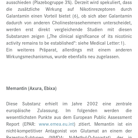
ausschieden (Plazebogruppe 3%). Derzeit wird spekuliert, dass
die zusätzliche Wirkung auf Nikotinrezeptoren durch
Galantamin einen Vorteil bietet (6), ob sich aber Galantamin
dadurch von anderen Cholinesterasehemmern unterscheidet,
werden erst direkt vergleichende Studien mit diesen
Substanzen zeigen („The clinical significance of its nicotinic
activity remains to be established“: siehe Medical Letter:1).
Ein weiteres Präparat, allerdings mit einem anderen
Wirkungsmechanismus, wurde ebenfalls neu zugelassen.
Memantin (Axura, Ebixa)
Diese Substanz erhielt im Jahre 2002 eine zentrale
europäische Zulassung. Im folgenden werden die
wesentlichsten Punkte aus dem European Public Assessment
Report (EPAR:
www.emea.eu.int
) zitiert. Memantin ist ein
nicht-kompetitiver Antagonist von Glutamat an einem der
Rezeptor-Subtypen (NMDA: N-Methyl-D-Aspartat), der in