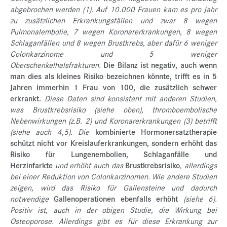
abgebrochen werden (1). Auf 10.000 Frauen kam es pro Jahr
zu zusätzlichen Erkrankungsfällen und zwar 8 wegen
Pulmonalembolie, 7 wegen Koronarerkrankungen, 8 wegen
Schlaganfällen und 8 wegen Brustkrebs, aber dafür 6 weniger
Colonkarzinome und 5 weniger
Oberschenkelhalsfrakturen.
Die Bilanz ist negativ, auch wenn
man dies als kleines Risiko bezeichnen könnte, trifft es in 5
Jahren immerhin 1 Frau von 100, die zusätzlich schwer
erkrankt.
Diese Daten sind konsistent mit anderen Studien,
was Brustkrebsrisiko (siehe oben), thromboembolische
Nebenwirkungen (z.B. 2) und Koronarerkrankungen (3) betrifft
(siehe auch 4,5). Die
kombinierte Hormonersatztherapie
schützt nicht vor Kreislauferkrankungen, sondern erhöht das
Risiko für Lungenembolien, Schlaganfälle und
Herzinfarkte
und erhöht auch das
Brustkrebsrisiko
, allerdings
bei einer Reduktion von Colonkarzinomen. Wie andere Studien
zeigen, wird das Risiko für Gallensteine und dadurch
notwendige
Gallenoperationen ebenfalls erhöht
(siehe 6).
Positiv ist, auch in der obigen Studie, die Wirkung bei
Osteoporose. Allerdings gibt es für diese Erkrankung zur