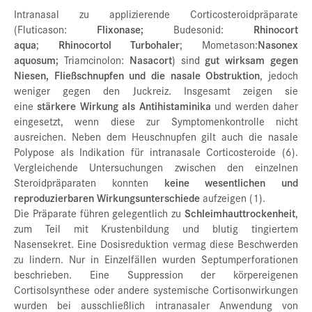
Intranasal zu applizierende Corticosteroidpräparate
(Fluticason:
Flixonase;
Budesonid:
Rhinocort
aqua
;
Rhinocortol Turbohaler
; Mometason:
Nasonex
aquosum;
Triamcinolon:
Nasacort
) sind
gut wirksam gegen
Niesen, Fließschnupfen und die nasale Obstruktion
, jedoch
weniger gegen den Juckreiz. Insgesamt zeigen sie
eine
stärkere Wirkung als Antihistaminika
und werden daher
eingesetzt, wenn diese zur Symptomenkontrolle nicht
ausreichen. Neben dem Heuschnupfen gilt auch die nasale
Polypose als Indikation für intranasale Corticosteroide (6).
Vergleichende Untersuchungen zwischen den einzelnen
Steroidpräparaten konnten
keine wesentlichen und
reproduzierbaren Wirkungsunterschiede
aufzeigen (1).
Die Präparate führen gelegentlich zu
Schleimhauttrockenheit
,
zum Teil mit Krustenbildung und blutig tingiertem
Nasensekret. Eine Dosisreduktion vermag diese Beschwerden
zu lindern. Nur in Einzelfällen wurden Septumperforationen
beschrieben. Eine Suppression der körpereigenen
Cortisolsynthese oder andere systemische Cortisonwirkungen
wurden bei ausschließlich intranasaler Anwendung von