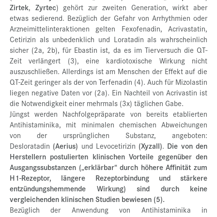
Zirtek
,
Zyrtec
) gehört zur zweiten Generation, wirkt aber
etwas sedierend. Bezüglich der Gefahr von Arrhythmien oder
Arzneimittelinteraktionen gelten Fexofenadin, Acrivastatin,
Cetirizin als unbedenklich und Loratadin als wahrscheinlich
sicher (2a, 2b), für Ebastin ist, da es im Tierversuch die QT-
Zeit verlängert (3), eine kardiotoxische Wirkung nicht
auszuschließen. Allerdings ist am Menschen der Effekt auf die
QT-Zeit geringer als der von Terfenadin (4). Auch für Mizolastin
liegen negative Daten vor (2a). Ein Nachteil von Acrivastin ist
die Notwendigkeit einer mehrmals (3x) täglichen Gabe.
Jüngst werden Nachfolgepräparate von bereits etablierten
Antihistaminika, mit minimalen chemischen Abweichungen
von der ursprünglichen Substanz, angeboten:
Desloratadin
(Aerius)
und Levocetirizin
(Xyzall)
.
Die von den
Herstellern postulierten klinischen Vorteile gegenüber den
Ausgangssubstanzen („erklärbar“ durch höhere Affinität zum
H1-Rezeptor, längere Rezeptorbindung und stärkere
entzündungshemmende Wirkung) sind durch keine
vergleichenden klinischen Studien bewiesen (5).
Bezüglich der Anwendung von Antihistaminika in