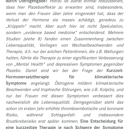
durch Östrogengabe?
Hierzu ist zuerst einmal festzustellen,
dass hier Plazeboeffekte zu erwarten sind, insbesondere,
wenn man den Frauen über Jahre eingeredet hat, dass der
Verlust der Hormone sie massiv schädigt, geradezu zu
„Krüppeln“ macht. Aber auch hier ist nicht Spekulation,
sondern „evidence based medicine“ entscheidend. Mehrere
Studien (siehe 8) fanden einen Zusammenhang zwischen
Lebensqualität, Vorliegen von Wechselbeschwerden und
Therapie, d.h. nur bei solchen Patientinnen, die z.B. Wallungen
hatten, führte die Therapie zu einer signifikanten Verbesserung
von „Mental Health“ und depressiven Symptomen gegenüber
Plazebo. Damit sind wir bei der Frage der
Kurzzeit-
Hormonersatztherapie für klimakterische
Symptome
angelangt. Östrogene mildern klimakterische
Beschwerden und trophische Störungen, wie z.B. Kolpitis, und
nur bei Frauen mit diesen Symptomen verbessert dies
nachweislich die Lebensqualität. Demgegenüber steht das
schon im ersten Jahr erhöhte thromboembolische und koronare
Risiko, während Schlaganfall- und insbesondere
Brustkrebsrisiko erst später kommen.
Eine Entscheidung für
eine kurzzeitige Therapie je nach Schwere der Symptome