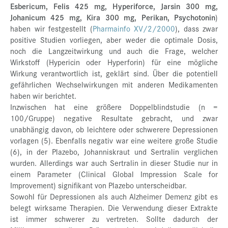
Esbericum, Felis 425 mg, Hyperiforce, Jarsin 300 mg,
Johanicum 425 mg, Kira 300 mg, Perikan, Psychotonin
)
haben wir festgestellt (
Pharmainfo XV/2/2000
), dass zwar
positive Studien vorliegen, aber weder die optimale Dosis,
noch die Langzeitwirkung und auch die Frage, welcher
Wirkstoff (Hypericin oder Hyperforin) für eine mögliche
Wirkung verantwortlich ist, geklärt sind. Über die potentiell
gefährlichen Wechselwirkungen mit anderen Medikamenten
haben wir berichtet.
Inzwischen hat eine größere Doppelblindstudie (n =
100/Gruppe) negative Resultate gebracht, und zwar
unabhängig davon, ob leichtere oder schwerere Depressionen
vorlagen (5). Ebenfalls negativ war eine weitere große Studie
(6), in der Plazebo, Johanniskraut und Sertralin verglichen
wurden. Allerdings war auch Sertralin in dieser Studie nur in
einem Parameter (Clinical Global Impression Scale for
Improvement) signifikant von Plazebo unterscheidbar.
Sowohl für Depressionen als auch Alzheimer Demenz gibt es
belegt wirksame Therapien. Die Verwendung dieser Extrakte
ist immer schwerer zu vertreten. Sollte dadurch der