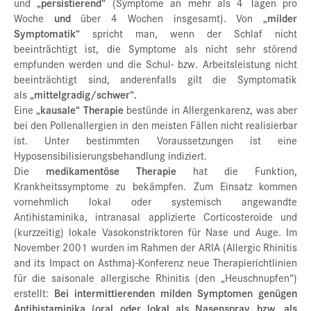
und
„persistierend“
(Symptome an mehr als 4 Tagen pro
Woche
und
über 4 Wochen insgesamt). Von
„milder
Symptomatik“
spricht man, wenn der Schlaf nicht
beeinträchtigt ist, die Symptome als nicht sehr störend
empfunden werden und die Schul- bzw. Arbeitsleistung nicht
beeinträchtigt sind, anderenfalls gilt die Symptomatik
als
„mittelgradig/schwer“.
Eine
„kausale“ Therapie
bestünde in Allergenkarenz, was aber
bei den Pollenallergien in den meisten Fällen nicht realisierbar
ist. Unter bestimmten Voraussetzungen ist eine
Hyposensibilisierungsbehandlung indiziert.
Die
medikamentöse Therapie
hat die Funktion,
Krankheitssymptome zu bekämpfen. Zum Einsatz kommen
vornehmlich lokal oder systemisch angewandte
Antihistaminika, intranasal applizierte Corticosteroide und
(kurzzeitig) lokale Vasokonstriktoren für Nase und Auge. Im
November 2001 wurden im Rahmen der ARIA (Allergic Rhinitis
and its Impact on Asthma)-Konferenz neue Therapierichtlinien
für die saisonale allergische Rhinitis (den „Heuschnupfen“)
erstellt:
Bei intermittierenden milden Symptomen genügen
Antihistaminika (oral oder lokal als Nasenspray bzw. als