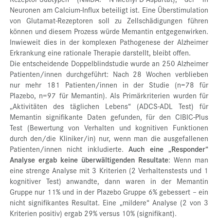
Neuronen am Calcium-Influx beteiligt ist. Eine Überstimulation
von Glutamat-Rezeptoren soll zu Zellschädigungen führen
können und diesem Prozess würde Memantin entgegenwirken.
Inwieweit dies in der komplexen Pathogenese der Alzheimer
Erkrankung eine rationale Therapie darstellt, bleibt offen.
Die entscheidende Doppelblindstudie wurde an 250 Alzheimer
Patienten/innen durchgeführt: Nach 28 Wochen verblieben
nur mehr 181 Patienten/innen in der Studie (n=78 für
Plazebo, n=97 für Memantin). Als Primärkriterien wurden für
„Aktivitäten des täglichen Lebens“ (ADCS-ADL Test) für
Memantin signifikante Daten gefunden, für den CIBIC-Plus
Test (Bewertung von Verhalten und kognitiven Funktionen
durch den/die Kliniker/in) nur, wenn man die ausgefallenen
Patienten/innen nicht inkludierte.
Auch eine „Responder“
Analyse ergab keine überwältigenden Resultate
: Wenn man
eine strenge Analyse mit 3 Kriterien (2 Verhaltenstests und 1
kognitiver Test) anwandte, dann waren in der Memantin
Gruppe nur 11% und in der Plazebo Gruppe 6% gebessert – ein
nicht signifikantes Resultat. Eine „mildere“ Analyse (2 von 3
Kriterien positiv) ergab 29% versus 10% (signifikant).