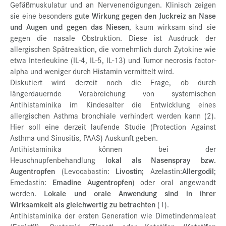
Gefäßmuskulatur und an Nervenendigungen. Klinisch zeigen
sie eine besonders
gute Wirkung gegen den Juckreiz an Nase
und Augen und gegen das Niesen
, kaum wirksam sind sie
gegen die nasale Obstruktion. Diese ist Ausdruck der
allergischen Spätreaktion, die vornehmlich durch Zytokine wie
etwa Interleukine (IL-4, IL-5, IL-13) und Tumor necrosis factor-
alpha und weniger durch Histamin vermittelt wird.
Diskutiert wird derzeit noch die Frage, ob durch
längerdauernde Verabreichung von systemischen
Antihistaminika im Kindesalter die Entwicklung eines
allergischen Asthma bronchiale verhindert werden kann (2).
Hier soll eine derzeit laufende Studie (Protection Against
Asthma und Sinusitis, PAAS) Auskunft geben.
Antihistaminika können bei der
Heuschnupfenbehandlung
lokal als Nasenspray bzw.
Augentropfen
(Levocabastin:
Livostin;
Azelastin:
Allergodil
;
Emedastin:
Emadine Augentropfen
) oder oral angewandt
werden.
Lokale und orale Anwendung sind in ihrer
Wirksamkeit als gleichwertig zu betrachten
(1).
Antihistaminika der ersten Generation wie Dimetindenmaleat