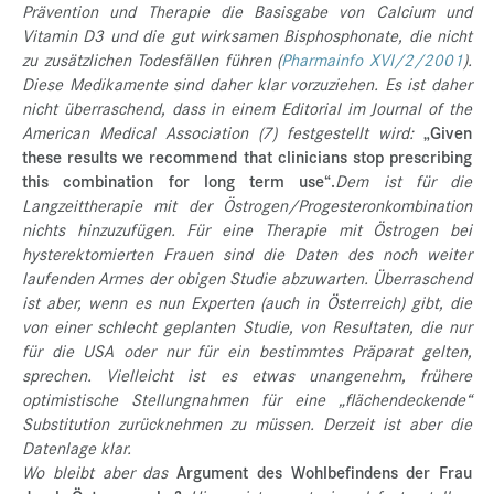
Prävention und Therapie die Basisgabe von Calcium und
Vitamin D3 und die gut wirksamen Bisphosphonate, die nicht
zu zusätzlichen Todesfällen führen (
Pharmainfo XVI/2/2001
).
Diese Medikamente sind daher klar vorzuziehen. Es ist daher
nicht überraschend, dass in einem Editorial im Journal of the
American Medical Association (7) festgestellt wird:
„Given
these results we recommend that clinicians stop prescribing
this combination for long term use“.
Dem ist für die
Langzeittherapie mit der Östrogen/Progesteronkombination
nichts hinzuzufügen. Für eine Therapie mit Östrogen bei
hysterektomierten Frauen sind die Daten des noch weiter
laufenden Armes der obigen Studie abzuwarten.
Überraschend
ist aber, wenn es nun Experten (auch in Österreich) gibt, die
von einer schlecht geplanten Studie, von Resultaten, die nur
für die USA oder nur für ein bestimmtes Präparat gelten,
sprechen. Vielleicht ist es etwas unangenehm, frühere
optimistische Stellungnahmen für eine „flächendeckende“
Substitution zurücknehmen zu müssen. Derzeit ist aber die
Datenlage klar.
Wo bleibt aber das
Argument des Wohlbefindens der Frau