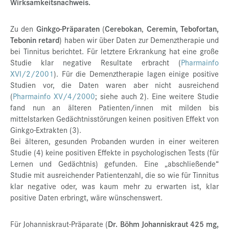
Wirksamkeitsnachweis.
Zu den
Ginkgo-Präparaten
(
Cerebokan
,
Ceremin, Tebofortan,
Tebonin retard
) haben wir über Daten zur Demenztherapie und
bei Tinnitus berichtet. Für letztere Erkrankung hat eine große
Studie klar negative Resultate erbracht (
Pharmainfo
XVI/2/2001
). Für die Demenztherapie lagen einige positive
Studien vor, die Daten waren aber nicht ausreichend
(
Pharmainfo XV/4/2000
; siehe auch 2). Eine weitere Studie
fand nun an älteren Patienten/innen mit milden bis
mittelstarken Gedächtnisstörungen keinen positiven Effekt von
Ginkgo-Extrakten (3).
Bei älteren, gesunden Probanden wurden in einer weiteren
Studie (4) keine positiven Effekte in psychologischen Tests (für
Lernen und Gedächtnis) gefunden. Eine „abschließende“
Studie mit ausreichender Patientenzahl, die so wie für Tinnitus
klar negative oder, was kaum mehr zu erwarten ist, klar
positive Daten erbringt, wäre wünschenswert.
Für Johanniskraut-Präparate (
Dr. Böhm Johanniskraut 425 mg,