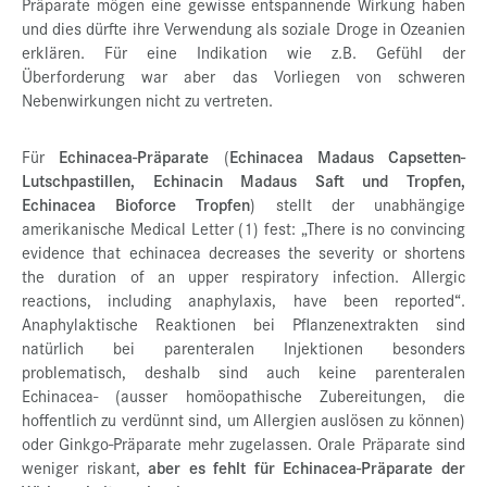
Präparate mögen eine gewisse entspannende Wirkung haben
und dies dürfte ihre Verwendung als soziale Droge in Ozeanien
erklären. Für eine Indikation wie z.B. Gefühl der
Überforderung war aber das Vorliegen von schweren
Nebenwirkungen nicht zu vertreten.
Für
Echinacea-Präparate
(
Echinacea Madaus Capsetten-
Lutschpastillen, Echinacin Madaus Saft und Tropfen,
Echinacea Bioforce Tropfen
) stellt der unabhängige
amerikanische Medical Letter (1) fest: „There is no convincing
evidence that echinacea decreases the severity or shortens
the duration of an upper respiratory infection. Allergic
reactions, including anaphylaxis, have been reported“.
Anaphylaktische Reaktionen bei Pflanzenextrakten sind
natürlich bei parenteralen Injektionen besonders
problematisch, deshalb sind auch keine parenteralen
Echinacea- (ausser homöopathische Zubereitungen, die
hoffentlich zu verdünnt sind, um Allergien auslösen zu können)
oder Ginkgo-Präparate mehr zugelassen. Orale Präparate sind
weniger riskant,
aber es fehlt für Echinacea-Präparate der