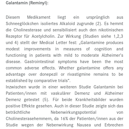
Galantamin (Reminyl):
Diesem Medikament liegt ein ursprünglich aus
Schneeglöckchen isoliertes Alkaloid zugrunde (2). Es hemmt
die Cholinesterase und sensibilisiert auch den nikotinischen
Rezeptor für Acetylcholin. Zur Wirkung (Studien siehe 1,2,3
und 4) stellt der Medical Letter fest: „Galantamine produces
modest improvements in measures of cognition and
functioning in patients with mild to moderate Alzheimer’s
disease. Gastrointestinal symptoms have been the most
common adverse effects. Whether galantamine offers any
advantage over donepezil or rivastigmine remains to be
established by comparative trials“.
Inzwischen wurde in einer weiteren Studie Galantamin bei
Patienten/innen mit vaskulärer Demenz und Alzheimer
Demenz getestet (5). Für beide Krankheitsbilder wurden
positive Effekte gesehen. Auch in dieser Studie zeigte sich das
beträchtliche Nebenwirkungspotential von
Cholinesterasehemmern, da 16% der Patienten/innen aus der
Studie wegen der Nebenwirkung Nausea und Erbrechen