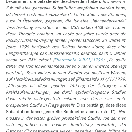
bekommen, die belastende Beschwerden haben.
Inwieweit in
Zukunft eine generelle Substitution empfohlen werden kann,
ist derzeit noch nicht abzusehen“. Es hat aber viele Stimmen,
auch in Österreich, gegeben, die für eine „flächendeckende“
Verschreibung eintraten. In den USA haben 40% der Frauen
diese Therapie erhalten. Im Laufe der Jahre wurde aber die
Risiko/Nutzenabwägung immer problematischer. So wurde im
Jahre 1998 bezüglich des Risikos immer klarer, dass eine
Langzeittherapie das Brustkrebsrisiko deutlich, nach 5 Jahren
schon um 35% erhöht (
Pharmainfo XIII/1/1998
: „Es sollte
daher die Hormoneinnahmedauer ab 5 Jahren kritisch überlegt
werden“). Beim Nutzen kamen Zweifel zur positiven Wirkung
auf Herz-Kreislauferkrankungen auf (Pharmainfo XIV/1/1999:
„Allerdings ist diese positive Wirkung der Östrogene auf
Kreislauferkrankungen, die durch epidemiologische Studien
doch relativ sichergestellt schien, nun durch eine erste
prospektive Studie in Frage gestellt.
Dies bestätigt, dass diese
Substitution keine generelle Routinetherapie darstellt“)
. Nun
musste in der ersten großen prospektiven Studie, von der man
sich eigentlich eine positive Beurteilung erwartete, der
Östrogen/Progesteron-Arm wegen negativer Daten frühzeitig