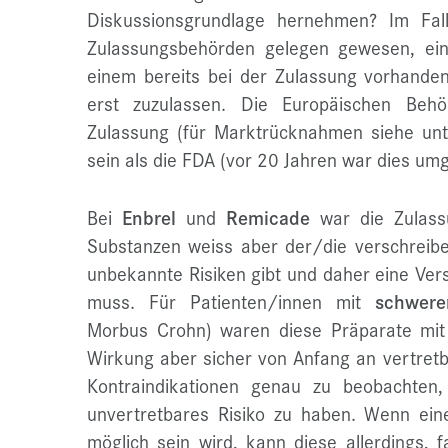
Diskussionsgrundlage hernehmen? Im Fa
Zulassungsbehörden gelegen gewesen, ein 
einem bereits bei der Zulassung vorhande
erst zuzulassen. Die Europäischen Beh
Zulassung (für Marktrücknahmen siehe unt
sein als die FDA (vor 20 Jahren war dies um
Bei
Enbrel
und
Remicade
war die Zulassu
Substanzen weiss aber der/die verschreib
unbekannte Risiken gibt und daher eine Ver
muss. Für Patienten/innen mit
schwere
Morbus Crohn) waren diese Präparate mi
Wirkung aber sicher von Anfang an vertretba
Kontraindikationen genau zu beobachten
unvertretbares Risiko zu haben. Wenn ein
möglich sein wird, kann diese allerdings, fa