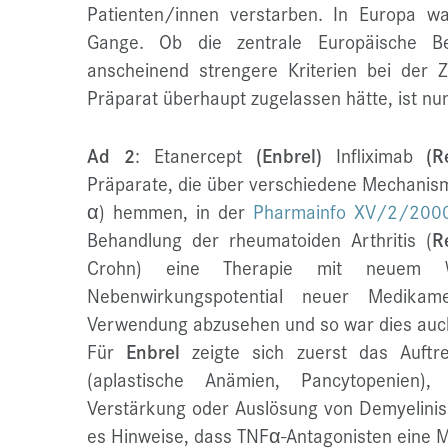
Patienten/innen verstarben. In Europa w
Gange. Ob die zentrale Europäische Be
anscheinend strengere Kriterien bei der 
Präparat überhaupt zugelassen hätte, ist nun
Ad 2
: Etanercept
(Enbrel)
Infliximab
(Re
Präparate, die über verschiedene Mechanis
α) hemmen, in der
Pharmainfo XV/2/200
Behandlung der rheumatoiden Arthritis (
R
Crohn) eine Therapie mit neuem Wi
Nebenwirkungspotential neuer Medikam
Verwendung abzusehen und so war dies auch 
Für
Enbrel
zeigte sich zuerst das Auftre
(aplastische Anämien, Pancytopenien)
Verstärkung oder Auslösung von Demyelinisi
es Hinweise, dass TNFα-Antagonisten eine M