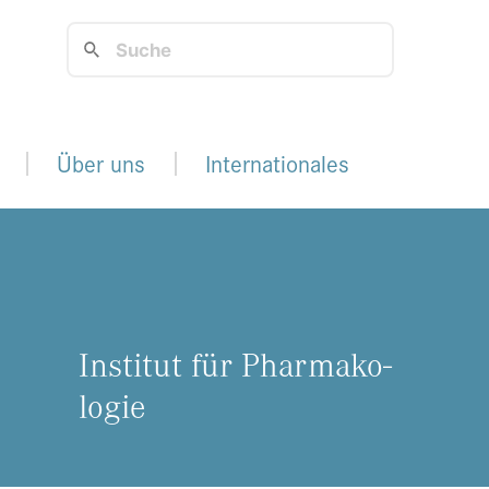
Über uns
Internationales
In­sti­tut für Phar­ma­ko­
lo­gie