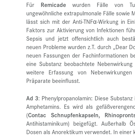
Für
Remicade
wurden Fälle von Tube
ungewöhnliche extrapulmonale Fälle sowie M
lässt sich mit der Anti-TNFα-Wirkung in Ein
Faktors zur Aktivierung von Infektionen füh
Sepsis und jetzt offensichtlich auch bestät
neuen Probleme wurden z.T. durch „Dear Doc
neuen Fassungen der Fachinformationen berü
eine Substanz beobachtete Nebenwirkung a
weitere Erfassung von Nebenwirkungen 
Präparate beeinflusst.
Ad 3
: Phenylpropanolamin
:
Diese Substanz i
Amphetamins. Es wird als gefäßverengend
(
Contac Schnupfenkapseln, Rhinopronts
Antihistaminikum) beigefügt. Außerhalb 
Dosen als Anorektikum verwendet. In einer k