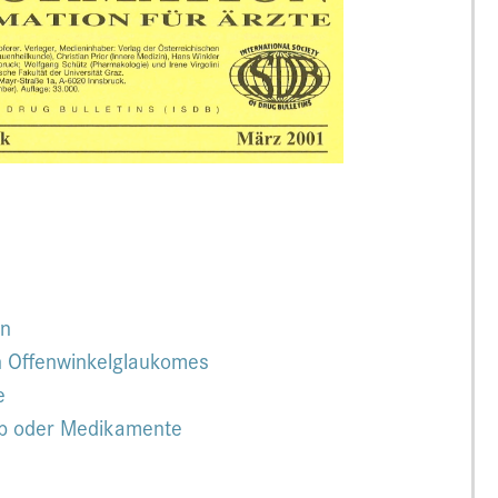
en
 Offenwinkelglaukomes
e
pp oder Medikamente