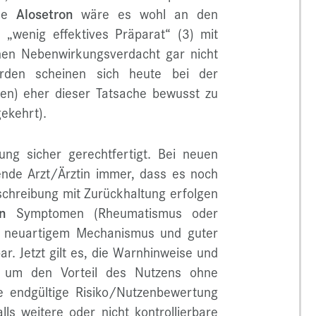
lle
Alosetron
wäre es wohl an den
„wenig effektives Präparat“ (3) mit
nen Nebenwirkungsverdacht gar nicht
örden scheinen sich heute bei der
en) eher dieser Tatsache bewusst zu
gekehrt).
ng sicher gerechtfertigt. Bei neuen
ende Arzt/Ärztin immer, dass es noch
schreibung mit Zurückhaltung erfolgen
n
Symptomen (Rheumatismus oder
t neuartigem Mechanismus und guter
r. Jetzt gilt es, die Warnhinweise und
, um den Vorteil des Nutzens ohne
e endgültige Risiko/Nutzenbewertung
lls weitere oder nicht kontrollierbare