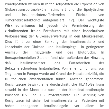
Präadipozyten werden in reifen Adipozyten die Expression von
Glukosetransportmolekülen stimuliert und die lipolytischen
und Insulinresistenz-fördernden Effekte von
Tumornekrosefaktor-α antagonisiert (17).
Der wichtigste
Wirkmechanismus ist jedoch die Verminderung der
zirkulierenden freien Fettsäuren mit einer konsekutiven
Verbesserung der Glukoseverwertung in den Muskelzellen
.
Dies führt zu einer Senkung der Insulinresistenz und
konsekutiv der Glukose- und Insulinspiegel, in geringerem
Ausmaß der Triglyzeride und des Blutdrucks. In
tierexperimentellen Studien fand sich außerdem der Hinweis,
daß Insulinsensitizer das Fortschreiten der
Betazellerschöpfung hintanhalten. Von einer Einführung von
Troglitazon in Europa wurde auf Grund der Hepatotoxizität, die
zu tödlichen Zwischenfällen führte, Abstand genommen.
Rosiglitazone bewirkt eine durchschnittliche HbA1c-Senkung
sowohl in der Mono- als auch in der Kombinationstherapie
zwischen 0.9 und 1.5 Prozentpunkte. Die Wirkung von
Rosiglitazon ist sicher bei insulinresistenten Patienten mit
hohen endogenen Insulinspiegeln vor allem im