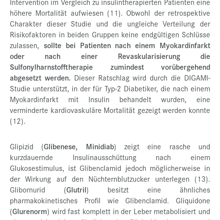
Intervention im Vergleich zu insulintherapierten Patienten eine
höhere Mortalität aufwiesen (11). Obwohl der retrospektive
Charakter dieser Studie und die ungleiche Verteilung der
Risikofaktoren in beiden Gruppen keine endgültigen Schlüsse
zulassen,
sollte bei Patienten nach einem Myokardinfarkt
oder nach einer Revaskularisierung die
Sulfonylharnstofftherapie zumindest vorübergehend
abgesetzt werden.
Dieser Ratschlag wird durch die DIGAMI-
Studie unterstützt, in der für Typ-2 Diabetiker, die nach einem
Myokardinfarkt mit Insulin behandelt wurden, eine
verminderte kardiovaskuläre Mortalität gezeigt werden konnte
(12).
Glipizid (
Glibenese, Minidiab
) zeigt eine rasche und
kurzdauernde Insulinausschüttung nach einem
Glukosestimulus, ist Glibenclamid jedoch möglicherweise in
der Wirkung auf den Nüchternblutzucker unterlegen (13).
Glibornurid (
Glutril
) besitzt eine ähnliches
pharmakokinetisches Profil wie Glibenclamid. Gliquidone
(
Glurenorm
) wird fast komplett in der Leber metabolisiert und