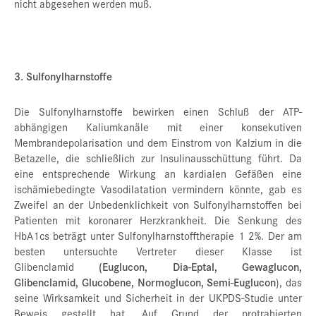
nicht abgesehen werden muß.
3. Sulfonylharnstoffe
Die Sulfonylharnstoffe bewirken einen Schluß der ATP-
abhängigen Kaliumkanäle mit einer konsekutiven
Membrandepolarisation und dem Einstrom von Kalzium in die
Betazelle, die schließlich zur Insulinausschüttung führt. Da
eine entsprechende Wirkung an kardialen Gefäßen eine
ischämiebedingte Vasodilatation vermindern könnte, gab es
Zweifel an der Unbedenklichkeit von Sulfonylharnstoffen bei
Patienten mit koronarer Herzkrankheit. Die Senkung des
HbA1cs beträgt unter Sulfonylharnstofftherapie 1 2%. Der am
besten untersuchte Vertreter dieser Klasse ist
Glibenclamid
(Euglucon, Dia-Eptal, Gewaglucon,
Glibenclamid, Glucobene, Normoglucon, Semi-Euglucon
), das
seine Wirksamkeit und Sicherheit in der UKPDS-Studie unter
Beweis gestellt hat. Auf Grund der protrahierten