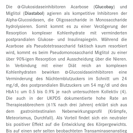
Die α-Glukosidaseinhibitoren Acarbose (
Glucobay
) und
Miglitol (
Diastabol
) agieren als kompetitive Inhibitoren der
Alpha-Glucosidasen, die Oligosaccharide in Monosaccharide
hydrolysieren. Somit kommt es zu einer Verzögerung der
Resorption komplexer Kohlenhydrate mit verminderten
postprandialen Glukose- und Insulinspiegeln. Während die
Acarbose als Pseudotetrasaccharid faktisch kaum resorbiert
wird, kommt es beim Pseudomonosaccharid Miglitol zu einer
über 90%-igen Resorption und Ausscheidung über die Nieren.
In Verbindung mit einer Diät reich an komplexen
Kohlenhydraten bewirken α-Glucosidaseinhibitoren eine
Verminderung des Nüchternblutzuckers im Schnitt um 24
mg/dl, des postprandialen Blutzuckers um 54 mg/dl und des
HbA1c um 0.5 bis 0.9% je nach untersuchtem Kollektiv (4).
Die auch in der UKPDS dokumentierte hohe Rate an
Therapieabbrechern (61% nach drei Jahren) erklärt sich aus
dem gastrointestinalen Nebenwirkungsprofil (Krämpfe,
Meteorismus, Durchfall). Als Vorteil findet sich ein neutraler
bis positiver Effekt auf die Entwicklung des Körpergewichts.
Bis auf einen sehr selten beobachteten Transaminasenanstieg