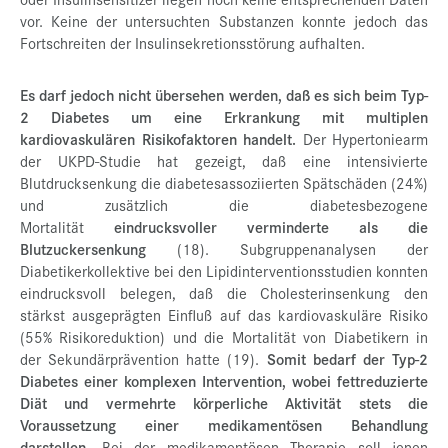
vor. Keine der untersuchten Substanzen konnte jedoch das
Fortschreiten der Insulinsekretionsstörung aufhalten.
Es darf jedoch nicht übersehen werden, daß es sich beim Typ-
2 Diabetes um eine Erkrankung mit multiplen
kardiovaskulären Risikofaktoren handelt.
Der Hypertoniearm
der UKPD-Studie hat gezeigt, daß eine intensivierte
Blutdrucksenkung die diabetesassoziierten Spätschäden (24%)
und zusätzlich die diabetesbezogene
Mortalität
eindrucksvoller verminderte als die
Blutzuckersenkung
(18). Subgruppenanalysen der
Diabetikerkollektive bei den Lipidinterventionsstudien konnten
eindrucksvoll belegen, daß die Cholesterinsenkung den
stärkst ausgeprägten Einfluß auf das kardiovaskuläre Risiko
(55% Risikoreduktion) und die Mortalität von Diabetikern in
der Sekundärprävention hatte (19).
Somit bedarf der Typ-2
Diabetes einer komplexen Intervention, wobei fettreduzierte
Diät und vermehrte körperliche Aktivität stets die
Voraussetzung einer medikamentösen Behandlung
darstellen.
Bei der medikamentösen Therapie soll jenen