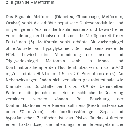
2. Biguanide – Metformin
Das Biguanid Metformin (
Diabetex, Glucophage, Metformin,
Orabet
) senkt die erhöhte hepatische Glukoseproduktion und
in geringerem Ausmaß die Insulinresistenz und bewirkt eine
Verminderung der Lipolyse und somit der Verfügbarkeit freier
Fettsäuren (5). Metformin senkt erhöhte Blutzuckerspiegel
ohne Auftreten von Hypoglykämien. Der insulinsensitivierende
Effekt bewirkt eine Verminderung der Insulin- und
Triglyzeridspiegel. Metformin senkt in Mono- und
Kombinationstherapie den Nüchternblutzucker um ca. 60-70
mg/dl und das HbA1c um 1.5 bis 2.0 Prozentpunkte (5). An
Nebenwirkungen finden sich vor allem gastrointestinale wie
Krämpfe und Durchfälle bei bis zu 20% der behandelten
Patienten, die jedoch durch eine einschleichende Dosierung
vermindert werden können
.
Bei Beachtung der
Kontraindikationen wie Niereninsuffizienz (Kreatininclearance
unter 70 ml/min), Leberfunktionsstörungen, Sepsis und
hypoxämischen Zuständen ist das Risiko für das Auftreten
einer Laktazidose, die allerdings eine lebensgefährliche