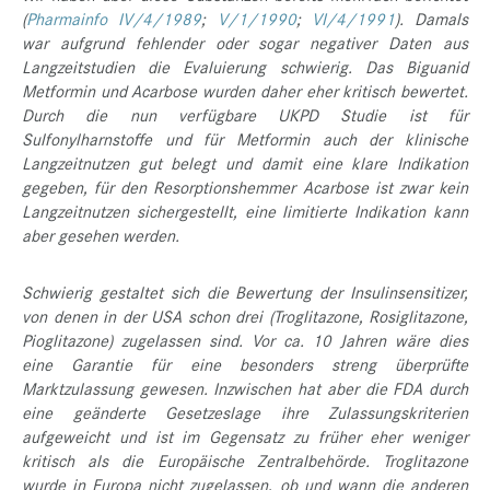
(
Pharmainfo IV/4/1989
;
V/1/1990
;
VI/4/1991
). Damals
war aufgrund fehlender oder sogar negativer Daten aus
Langzeitstudien die Evaluierung schwierig. Das Biguanid
Metformin und Acarbose wurden daher eher kritisch bewertet.
Durch die nun verfügbare UKPD Studie ist für
Sulfonylharnstoffe und für Metformin auch der klinische
Langzeitnutzen gut belegt und damit eine klare Indikation
gegeben, für den Resorptionshemmer Acarbose ist zwar kein
Langzeitnutzen sichergestellt, eine limitierte Indikation kann
aber gesehen werden.
Schwierig gestaltet sich die Bewertung der Insulinsensitizer,
von denen in der USA schon drei (Troglitazone, Rosiglitazone,
Pioglitazone) zugelassen sind. Vor ca. 10 Jahren wäre dies
eine Garantie für eine besonders streng überprüfte
Marktzulassung gewesen. Inzwischen hat aber die FDA durch
eine geänderte Gesetzeslage ihre Zulassungskriterien
aufgeweicht und ist im Gegensatz zu früher eher weniger
kritisch als die Europäische Zentralbehörde. Troglitazone
wurde in Europa nicht zugelassen, ob und wann die anderen