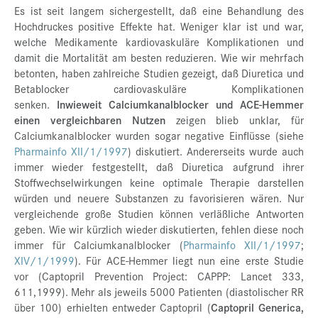
Es ist seit langem sichergestellt, daß eine Behandlung des
Hochdruckes positive Effekte hat. Weniger klar ist und war,
welche Medikamente kardiovaskuläre Komplikationen und
damit die Mortalität am besten reduzieren. Wie wir mehrfach
betonten, haben zahlreiche Studien gezeigt, daß Diuretica und
Betablocker cardiovaskuläre Komplikationen
senken.
Inwieweit Calciumkanalblocker und ACE-Hemmer
einen vergleichbaren Nutzen
zeigen blieb unklar, für
Calciumkanalblocker wurden sogar negative Einflüsse (siehe
Pharmainfo XII/1/1997
) diskutiert. Andererseits wurde auch
immer wieder festgestellt, daß Diuretica aufgrund ihrer
Stoffwechselwirkungen keine optimale Therapie darstellen
würden und neuere Substanzen zu favorisieren wären. Nur
vergleichende große Studien können verläßliche Antworten
geben. Wie wir kürzlich wieder diskutierten, fehlen diese noch
immer für Calciumkanalblocker (
Pharmainfo XII/1/1997
;
XIV/1/1999
). Für ACE-Hemmer liegt nun eine erste Studie
vor (Captopril Prevention Project: CAPPP: Lancet 333,
611,1999). Mehr als jeweils 5000 Patienten (diastolischer RR
über 100) erhielten entweder Captopril (
Captopril Generica,