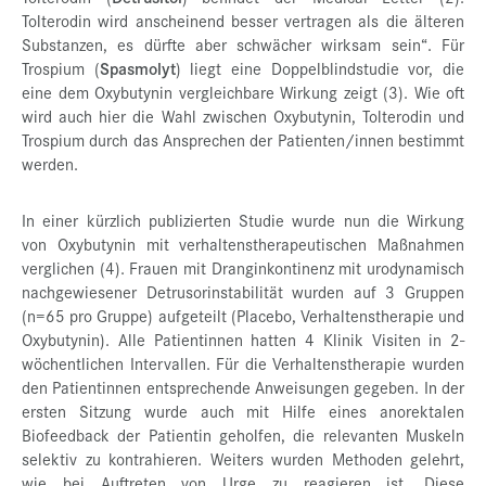
Tolterodin wird anscheinend besser vertragen als die älteren
Substanzen, es dürfte aber schwächer wirksam sein“. Für
Trospium (
Spasmolyt
) liegt eine Doppelblindstudie vor, die
eine dem Oxybutynin vergleichbare Wirkung zeigt (3). Wie oft
wird auch hier die Wahl zwischen Oxybutynin, Tolterodin und
Trospium durch das Ansprechen der Patienten/innen bestimmt
werden.
In einer kürzlich publizierten Studie wurde nun die Wirkung
von Oxybutynin mit verhaltenstherapeutischen Maßnahmen
verglichen (4). Frauen mit Dranginkontinenz mit urodynamisch
nachgewiesener Detrusorinstabilität wurden auf 3 Gruppen
(n=65 pro Gruppe) aufgeteilt (Placebo, Verhaltenstherapie und
Oxybutynin). Alle Patientinnen hatten 4 Klinik Visiten in 2-
wöchentlichen Intervallen. Für die Verhaltenstherapie wurden
den Patientinnen entsprechende Anweisungen gegeben. In der
ersten Sitzung wurde auch mit Hilfe eines anorektalen
Biofeedback der Patientin geholfen, die relevanten Muskeln
selektiv zu kontrahieren. Weiters wurden Methoden gelehrt,
wie bei Auftreten von Urge zu reagieren ist. Diese