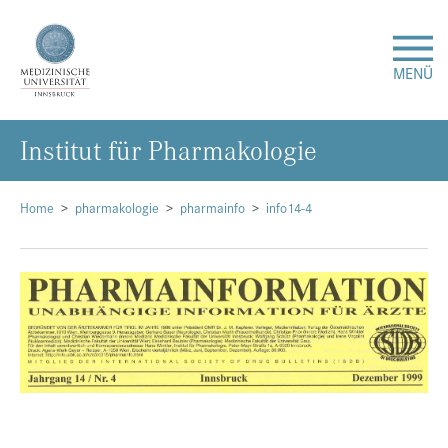
MENÜ
In­sti­tut für Phar­ma­ko­lo­gie
Forschung
Studium & Lehre
Home
pharmakologie
pharmainfo
info14-4
Krankenversorgung
Über uns
Internationales
Events