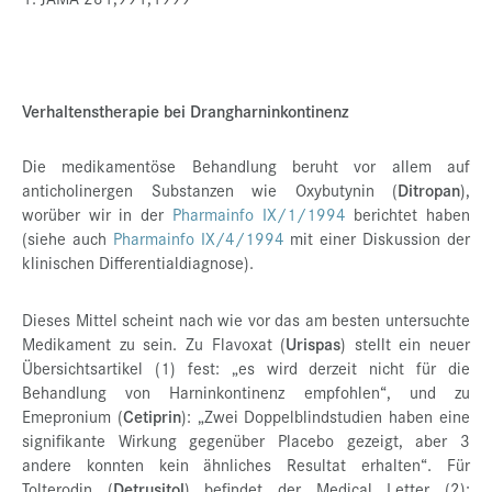
Verhaltenstherapie bei Drangharninkontinenz
Die medikamentöse Behandlung beruht vor allem auf
anticholinergen Substanzen wie Oxybutynin (
Ditropan
),
worüber wir in der
Pharmainfo IX/1/1994
berichtet haben
(siehe auch
Pharmainfo IX/4/1994
mit einer Diskussion der
klinischen Differentialdiagnose).
Dieses Mittel scheint nach wie vor das am besten untersuchte
Medikament zu sein. Zu Flavoxat (
Urispas
) stellt ein neuer
Übersichtsartikel (1) fest: „es wird derzeit nicht für die
Behandlung von Harninkontinenz empfohlen“, und zu
Emepronium (
Cetiprin
): „Zwei Doppelblindstudien haben eine
signifikante Wirkung gegenüber Placebo gezeigt, aber 3
andere konnten kein ähnliches Resultat erhalten“. Für
Tolterodin (
Detrusitol
) befindet der Medical Letter (2):