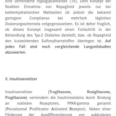
eine verminderte Hypoglykämierate (16). Dem Konzept der
flexiblen Einnahme von Repaglinid jeweils nur bei
kohlenhydratreichen Mahlzeiten ist jedoch die bekannt
geringere Compliance bei mehrfach täglichen
Dosierungsschemata entgegenzusetzen. Es ist daher fraglich,
ob dieses Konzept insgesamt einen Fortschritt in der
Behandlung des Typ-2 Diabetes darstellt, bzw. ob Repaglinid
den kurzwirkenden Sulfonylharnstoffen überlegen ist.
Auf
jeden Fall sind noch vergleichende Langzeitstudien
abzuwarten
.
5. Insulinsensitizer
Insulinsensitizer
(Troglitazone, Rosiglitazone,
Pioglitazone)
vermindern die Insulinresistenz durch Bindung
an nukleäre Rezeptoren, PPAR-gamma genannt
(
P
eroxisomal
P
roliferator
A
ctivated
R
ezeptor). Neben einer
Förderung der Ausdifferenzierung von subkutanen