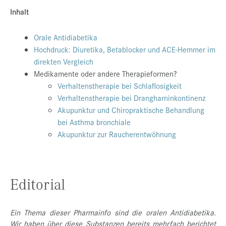
Inhalt
Presse
Jobs
Orale Antidiabetika
Hochdruck: Diuretika, Betablocker und ACE-Hemmer im
Kontakt
direkten Vergleich
Datenschutz
Medikamente oder andere Therapieformen?
Verhaltenstherapie bei Schlaflosigkeit
Service-Links
Verhaltenstherapie bei Drangharninkontinenz
de |
en
Akupunktur und Chiropraktische Behandlung
bei Asthma bronchiale
Akupunktur zur Raucherentwöhnung
Editorial
Ein Thema dieser Pharmainfo sind die oralen Antidiabetika.
Wir haben über diese Substanzen bereits mehrfach berichtet