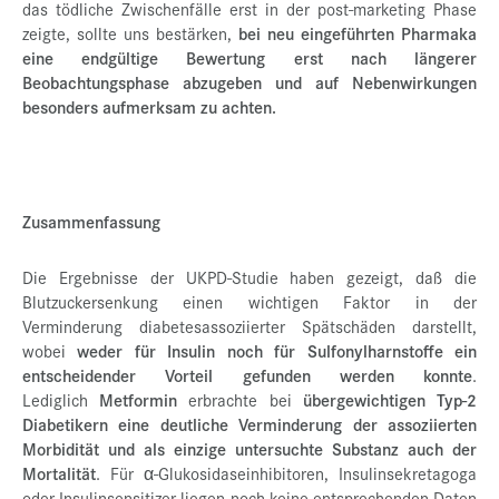
das tödliche Zwischenfälle erst in der post-marketing Phase
zeigte, sollte uns bestärken,
bei neu eingeführten Pharmaka
eine endgültige Bewertung erst nach längerer
Beobachtungsphase abzugeben und auf Nebenwirkungen
besonders aufmerksam zu achten.
Zusammenfassung
Die Ergebnisse der UKPD-Studie haben gezeigt, daß die
Blutzuckersenkung einen wichtigen Faktor in der
Verminderung diabetesassoziierter Spätschäden darstellt,
wobei
weder für Insulin noch für Sulfonylharnstoffe ein
entscheidender Vorteil gefunden werden konnte
.
Lediglich
Metformin
erbrachte bei
übergewichtigen Typ-2
Diabetikern eine deutliche Verminderung der assoziierten
Morbidität
und als einzige untersuchte Substanz auch der
Mortalität
. Für α-Glukosidaseinhibitoren, Insulinsekretagoga
oder Insulinsensitizer liegen noch keine entsprechenden Daten