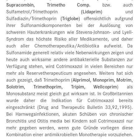
Supracombin, Trimetho Comp.
bzw. auch
Sulfametrol/Trimethoprin
(Lidaprim)
und
Sulfadiazin/Trimethoprin
(Triglobe)
offensichtlich aufgrund
ihrer Sulfonamidkomponenten bei der Auslösung von
schweren Hauterkrankungen wie Stevens-Johnson- und Lyell-
Syndrom das höchste Risiko aller Medikamente, und daher
auch aller Chemotherapeutika/Antibiotika aufweist. Da
Sulfonamide generell relativ viele Nebenwirkungen zeigen und
heute auch wirksame andere antibakterielle Substanzen zur
Verfügung stehen, wird Cotrimoxazol in vielen Bereichen nur
mehr als Reservetherapeuticum angesehen. Weiters hat sich
auch gezeigt, daß Trimethoprim (
Alprimol, Monoprim, Motrim,
Solotrim, Trimethoprim, Tripim, Wellcoprim
) als
Monosubstanz meist gleich gut wirksam ist. In Großbritannien
wurde daher die Indikation für Cotrimoxazol bereits
eingeschränkt (Drug and Therapeutic Bulletin 33,92,1995).
Bei Harnwegsinfektionen, akuten Schüben von chronischer
Bronchitis und Otitis media bei Kindern soll Cotrimoxazol nur
mehr gegeben werden, wenn gute Gründe vorliegen diese
Kombination einer antimikrobiellen Monotherapie vorzuziehen.