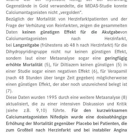
Gegenstände in Gold verwandelte, die MIDAS-Studie konnte
Calciumantagonisten nicht „vergolden“.
Bezüglich der Mortalität von Herzinfarktpatienten und der
Frage der Verhütung von Reinfarkten, zeigen die gesammelten
Daten
keinen günstigen Effekt
für die Akutgabe
von
Calciumantagonisten nach Herzinfarkt,
bei
Langzeitgabe
(frühestens ab 48 h nach Herzinfarkt) für die
Dihydropyridingruppe nicht nur keinen günstigen Effekt,
sondern laut einer Metaanalyse sogar eine
geringfügig
erhöhte Mortalität
(5), für Diltiazem keinen günstigen (5) in
einer Studie sogar einen negativen Effekt (6), für Verapamil
(nach 48 Stunden über lange Zeit gegeben) möglicherweise
einen günstigen Effekt, der aber noch unzureichend belegt ist
(7).
Diese Daten wurden 1995 durch eine weitere Metaanalyse (8)
aktualisiert, die zu einer intensiven Diskussion und Kritik
(siehe z.B. 9,10) führte.
Für den kurzwirksamen
Calciumantagonisten Nifedipin wurde eine dosisabhängige
Erhöhung der Mortalität gegenüber Placebo bei Patienten, die
zum Großteil nach Herzinfarkt und bei instabiler Angina