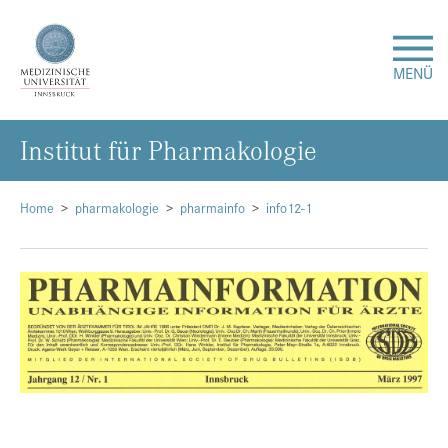
MENÜ
In­sti­tut für Phar­ma­ko­lo­gie
Forschung
Studium & Lehre
Home
pharmakologie
pharmainfo
info12-1
Krankenversorgung
Über uns
Internationales
Events