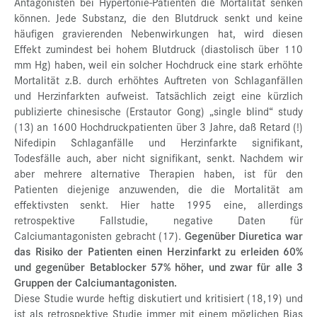
Antagonisten bei Hypertonie-Patienten die Mortalität senken
können. Jede Substanz, die den Blutdruck senkt und keine
häufigen gravierenden Nebenwirkungen hat, wird diesen
Effekt zumindest bei hohem Blutdruck (diastolisch über 110
mm Hg) haben, weil ein solcher Hochdruck eine stark erhöhte
Mortalität z.B. durch erhöhtes Auftreten von Schlaganfällen
und Herzinfarkten aufweist. Tatsächlich zeigt eine kürzlich
publizierte chinesische (Erstautor Gong) „single blind“ study
(13) an 1600 Hochdruckpatienten über 3 Jahre, daß Retard (!)
Nifedipin Schlaganfälle und Herzinfarkte signifikant,
Todesfälle auch, aber nicht signifikant, senkt. Nachdem wir
aber mehrere alternative Therapien haben, ist für den
Patienten diejenige anzuwenden, die die Mortalität am
effektivsten senkt. Hier hatte 1995 eine, allerdings
retrospektive Fallstudie, negative Daten für
Calciumantagonisten gebracht (17).
Gegenüber Diuretica war
das Risiko der Patienten einen Herzinfarkt zu erleiden 60%
und gegenüber Betablocker 57% höher, und zwar für alle 3
Gruppen der Calciumantagonisten.
Diese Studie wurde heftig diskutiert und kritisiert (18,19) und
ist als retrospektive Studie immer mit einem möglichen Bias