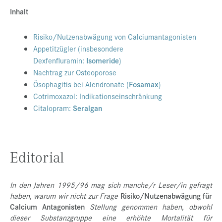
Inhalt
Presse
Jobs
Risiko/Nutzenabwägung von Calciumantagonisten
Appetitzügler (insbesondere
Kontakt
Dexfenfluramin:
Isomeride
)
Datenschutz
Nachtrag zur Osteoporose
Ösophagitis bei Alendronate (
Fosamax
)
Service-Links
Cotrimoxazol: Indikationseinschränkung
de |
en
Citalopram:
Seralgan
Editorial
In den Jahren 1995/96 mag sich manche/r Leser/in gefragt
haben, warum wir nicht zur Frage
Risiko/Nutzenabwägung für
Calcium Antagonisten
Stellung genommen haben, obwohl
dieser Substanzgruppe eine erhöhte Mortalität für