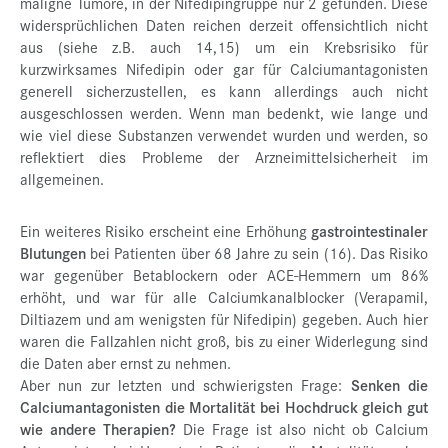
maligne Tumore, in der Nifedipingruppe nur 2 gefunden. Diese
widersprüchlichen Daten reichen derzeit offensichtlich nicht
aus (siehe z.B. auch 14,15) um ein Krebsrisiko für
kurzwirksames Nifedipin oder gar für Calciumantagonisten
generell sicherzustellen, es kann allerdings auch nicht
ausgeschlossen werden. Wenn man bedenkt, wie lange und
wie viel diese Substanzen verwendet wurden und werden, so
reflektiert dies Probleme der Arzneimittelsicherheit im
allgemeinen.
Ein weiteres Risiko erscheint eine Erhöhung
gastrointestinaler
Blutungen
bei Patienten über 68 Jahre zu sein (16). Das Risiko
war gegenüber Betablockern oder ACE-Hemmern um 86%
erhöht, und war für alle Calciumkanalblocker (Verapamil,
Diltiazem und am wenigsten für Nifedipin) gegeben. Auch hier
waren die Fallzahlen nicht groß, bis zu einer Widerlegung sind
die Daten aber ernst zu nehmen.
Aber nun zur letzten und schwierigsten Frage:
Senken die
Calciumantagonisten die Mortalität bei Hochdruck gleich gut
wie andere Therapien?
Die Frage ist also nicht ob Calcium