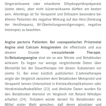
längerwirksame oder retardierte Dihydropyridinpräparate
(siehe oben), aber nicht kürzerwirksame dürften am besten
sein. Allerdings ist für Verapamil und Diltiazem besonders bei
älteren Patienten die negative Wirkung auf das Herz (Senkung
der Herzfrequenz, AV-Überleitungsverzögerungen, negative
Intotropie) zu beachten.
Angina pectoris Patienten
:
Bei vasospastischer Prinzmetal
Angina sind Calcium Antagonisten
die effektivste und aus
diesem Grunde
vorzuziehende Therapie
.
Bei
Belastungsangina
sind sie so wie Nitrate und Betablocker
wirksam: Es liegen nur wenige vergleichende Daten über
Mortalität bei der Dauertherapie mit diesen Substanzen vor
(siehe 5). Bei einer kürzlich publizierten 2-Jahrestherapie
zeigte der Vergleich zwischen dem Betablocker Metoprolol und
Verapamil keinen Unterschied in Kreislaufkomplikationen oder
Herzkreislauftodesfällen (23) und ähnliche Daten wurden für
den Betablocker Atenolol im Vergleich mit Retard Nifedipin
erhalten (24). Trotzdem würde derzeit für Betablocker als
Mittel erster Wahl sprechen, daß deren günstiger und