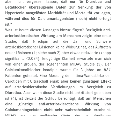
aber nicht vergessen lassen, daß
nur für Diuretica und
Betablocker überzeugende Daten zur Senkung der von
Hypertonie ausgelösten Morbidität und Mortalität vorliegen,
während dies für Calciumantagonisten (noch) nicht erfolgt
ist.“
Was ist heute diesen Aussagen hinzuzufügen?
Bezüglich anti-
arteriosklerotischer Wirkung am Menschen
zeigte eine erste
Studie, daß Nifedipin auf die Zahl und Schwere
arteriosklerotischer Läsionen keine Wirkung hat, das Auftreten
neuer Läsionen (1; siehe auch 2) aber etwas reduzierte (knapp
signifikant: <0.034). Endgültige Klarheit erwartete man sich
von einer großen, der sogenannten MIDAS Studie (3). Der
Calciumkanalblocker Isradipin wurde für 3 Jahre an 837
Patienten getestet. Eine Messung der Intima-Wandstärke der
Carotiden mit Ultraschall ergab aber
keinen günstigen Effekt
auf arteriosklerotische Verdickungen im Vergleich zu
Diuretica
. Auch wenn diese Studie nicht unkritisiert geblieben
ist (4), ist derzeit der Schluß berechtigt, daß
am Menschen
eine günstige anti-arteriosklerotische Wirkung von
Calciumantagonisten nicht sehr wahrscheinlich erscheint
.
MIDAS war der mythische König, der bei Berührung