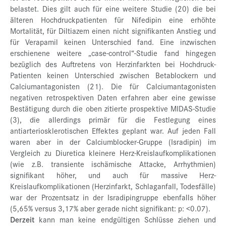
belastet. Dies gilt auch für eine weitere Studie (20) die bei
älteren Hochdruckpatienten für Nifedipin eine erhöhte
Mortalität, für Diltiazem einen nicht signifikanten Anstieg und
für Verapamil keinen Unterschied fand. Eine inzwischen
erschienene weitere „case-control“-Studie fand hingegen
bezüglich des Auftretens von Herzinfarkten bei Hochdruck-
Patienten keinen Unterschied zwischen Betablockern und
Calciumantagonisten (21). Die für Calciumantagonisten
negativen retrospektiven Daten erfahren aber eine gewisse
Bestätigung durch die oben zitierte prospektive MIDAS-Studie
(3), die allerdings primär für die Festlegung eines
antiarteriosklerotischen Effektes geplant war. Auf jeden Fall
waren aber in der Calciumblocker-Gruppe (Isradipin) im
Vergleich zu Diuretica kleinere Herz-Kreislaufkomplikationen
(wie z.B. transiente ischämische Attacke, Arrhythmien)
signifikant höher, und auch für massive Herz-
Kreislaufkomplikationen (Herzinfarkt, Schlaganfall, Todesfälle)
war der Prozentsatz in der Isradipingruppe ebenfalls höher
(5,65% versus 3,17% aber gerade nicht signifikant: p: <0.07).
Derzeit
kann man keine endgültigen Schlüsse ziehen und