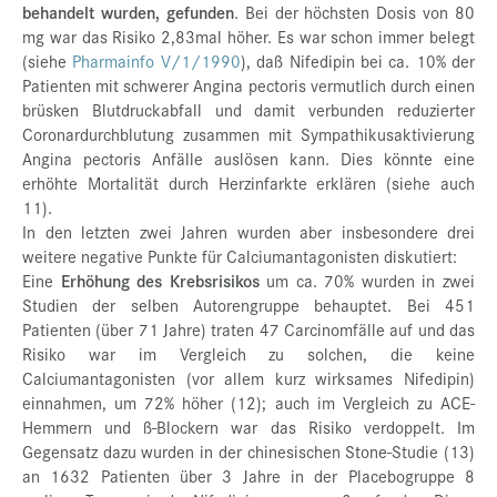
behandelt wurden, gefunden
. Bei der höchsten Dosis von 80
mg war das Risiko 2,83mal höher. Es war schon immer belegt
(siehe
Pharmainfo V/1/1990
), daß Nifedipin bei ca. 10% der
Patienten mit schwerer Angina pectoris vermutlich durch einen
brüsken Blutdruckabfall und damit verbunden reduzierter
Coronardurchblutung zusammen mit Sympathikusaktivierung
Angina pectoris Anfälle auslösen kann. Dies könnte eine
erhöhte Mortalität durch Herzinfarkte erklären (siehe auch
11).
In den letzten zwei Jahren wurden aber insbesondere drei
weitere negative Punkte für Calciumantagonisten diskutiert:
Eine
Erhöhung des Krebsrisikos
um ca. 70% wurden in zwei
Studien der selben Autorengruppe behauptet. Bei 451
Patienten (über 71 Jahre) traten 47 Carcinomfälle auf und das
Risiko war im Vergleich zu solchen, die keine
Calciumantagonisten (vor allem kurz wirksames Nifedipin)
einnahmen, um 72% höher (12); auch im Vergleich zu ACE-
Hemmern und ß-Blockern war das Risiko verdoppelt. Im
Gegensatz dazu wurden in der chinesischen Stone-Studie (13)
an 1632 Patienten über 3 Jahre in der Placebogruppe 8