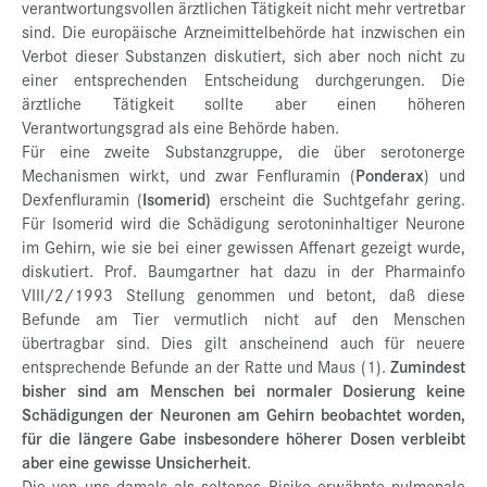
verantwortungsvollen ärztlichen Tätigkeit nicht mehr vertretbar
sind. Die europäische Arzneimittelbehörde hat inzwischen ein
Verbot dieser Substanzen diskutiert, sich aber noch nicht zu
einer entsprechenden Entscheidung durchgerungen. Die
ärztliche Tätigkeit sollte aber einen höheren
Verantwortungsgrad als eine Behörde haben.
Für eine zweite Substanzgruppe, die über serotonerge
Mechanismen wirkt, und zwar Fenfluramin (
Ponderax
) und
Dexfenfluramin (
Isomerid)
erscheint die Suchtgefahr gering.
Für Isomerid wird die Schädigung serotoninhaltiger Neurone
im Gehirn, wie sie bei einer gewissen Affenart gezeigt wurde,
diskutiert. Prof. Baumgartner hat dazu in der Pharmainfo
VIII/2/1993 Stellung genommen und betont, daß diese
Befunde am Tier vermutlich nicht auf den Menschen
übertragbar sind. Dies gilt anscheinend auch für neuere
entsprechende Befunde an der Ratte und Maus (1).
Zumindest
bisher sind am Menschen bei normaler Dosierung keine
Schädigungen der Neuronen am Gehirn beobachtet worden,
für die längere Gabe insbesondere höherer Dosen verbleibt
aber eine gewisse Unsicherheit
.
Die von uns damals als seltenes Risiko erwähnte pulmonale