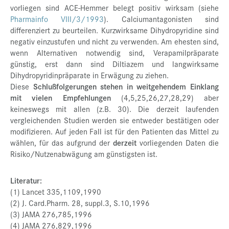
vorliegen sind ACE-Hemmer belegt positiv wirksam (siehe
Pharmainfo VIII/3/1993
). Calciumantagonisten sind
differenziert zu beurteilen. Kurzwirksame Dihydropyridine sind
negativ einzustufen und nicht zu verwenden. Am ehesten sind,
wenn Alternativen notwendig sind, Verapamilpräparate
günstig, erst dann sind Diltiazem und langwirksame
Dihydropyridinpräparate in Erwägung zu ziehen.
Diese
Schlußfolgerungen stehen in weitgehendem Einklang
mit vielen Empfehlungen
(4,5,25,26,27,28,29) aber
keineswegs mit allen (z.B. 30). Die derzeit laufenden
vergleichenden Studien werden sie entweder bestätigen oder
modifizieren. Auf jeden Fall ist für den Patienten das Mittel zu
wählen, für das aufgrund der
derzeit
vorliegenden Daten die
Risiko/Nutzenabwägung am günstigsten ist.
Literatur:
(1) Lancet 335,1109,1990
(2) J. Card.Pharm. 28, suppl.3, S.10,1996
(3) JAMA 276,785,1996
(4) JAMA 276,829,1996