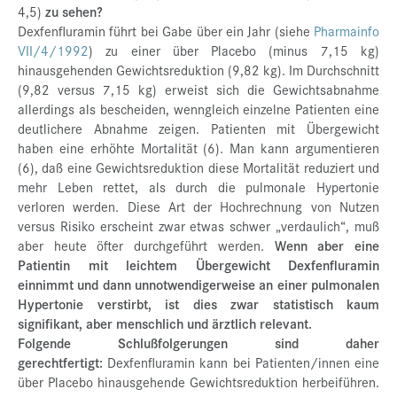
4,5)
zu sehen?
Dexfenfluramin führt bei Gabe über ein Jahr (siehe
Pharmainfo
VII/4/1992
) zu einer über Placebo (minus 7,15 kg)
hinausgehenden Gewichtsreduktion (9,82 kg). Im Durchschnitt
(9,82 versus 7,15 kg) erweist sich die Gewichtsabnahme
allerdings als bescheiden, wenngleich einzelne Patienten eine
deutlichere Abnahme zeigen. Patienten mit Übergewicht
haben eine erhöhte Mortalität (6). Man kann argumentieren
(6), daß eine Gewichtsreduktion diese Mortalität reduziert und
mehr Leben rettet, als durch die pulmonale Hypertonie
verloren werden. Diese Art der Hochrechnung von Nutzen
versus Risiko erscheint zwar etwas schwer „verdaulich“, muß
aber heute öfter durchgeführt werden.
Wenn aber eine
Patientin mit leichtem Übergewicht Dexfenfluramin
einnimmt und dann unnotwendigerweise an einer pulmonalen
Hypertonie verstirbt, ist dies zwar statistisch kaum
signifikant, aber menschlich und ärztlich relevant.
Folgende Schlußfolgerungen sind daher
gerechtfertigt:
Dexfenfluramin kann bei Patienten/innen eine
über Placebo hinausgehende Gewichtsreduktion herbeiführen.