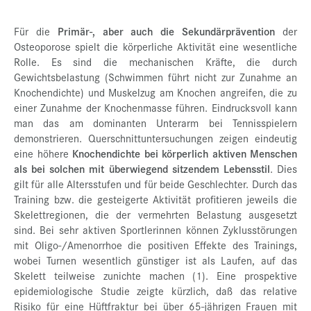
Für die
Primär-, aber auch die Sekundärprävention
der
Osteoporose spielt die körperliche Aktivität eine wesentliche
Rolle. Es sind die mechanischen Kräfte, die durch
Gewichtsbelastung (Schwimmen führt nicht zur Zunahme an
Knochendichte) und Muskelzug am Knochen angreifen, die zu
einer Zunahme der Knochenmasse führen. Eindrucksvoll kann
man das am dominanten Unterarm bei Tennisspielern
demonstrieren. Querschnittuntersuchungen zeigen eindeutig
eine höhere
Knochendichte bei körperlich aktiven Menschen
als bei solchen mit überwiegend sitzendem Lebensstil
. Dies
gilt für alle Altersstufen und für beide Geschlechter. Durch das
Training bzw. die gesteigerte Aktivität profitieren jeweils die
Skelettregionen, die der vermehrten Belastung ausgesetzt
sind. Bei sehr aktiven Sportlerinnen können Zyklusstörungen
mit Oligo-/Amenorrhoe die positiven Effekte des Trainings,
wobei Turnen wesentlich günstiger ist als Laufen, auf das
Skelett teilweise zunichte machen (1). Eine prospektive
epidemiologische Studie zeigte kürzlich, daß das relative
Risiko für eine Hüftfraktur bei über 65-jährigen Frauen mit