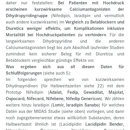
daher nur feststellen:
Bei Patienten mit Hochdruck
erscheinen kurzwirksame Calciumantagonisten der
Dihydropyridingruppe
(Nifedipin, Isradipin und vermutlich
auch andere kurzwirksame) im
Vergleich zu Betablockern und
Diuretica weniger effektiv, um Komplikationen inklusive
Mortalität bei Hochdruckpatienten zu verhindern
. Für die
langwirksamen Dihydropyridine und die anderen
Calciumantagonisten liegt bis zum Abschluß laufender Studien
zumindest kein sicherer Beleg für mit Diuretica und
Betablockern vergleichbar günstige Effekte vor.
Was ergeben sich aus all diesen Daten für
Schlußfolgerungen
(siehe auch 5):
Im folgenden sprechen wir von kurzwirksamen
Dihydropyridinen (für Halbwertszeiten siehe 22) mit dem
Prototyp Nifedipin (
Adalat, Fedip, Gewadilat, Majolat,
Ospocard, Nifecard, Nifebene, Nifedip Genericon
). Wir zählen
weiters hinzu Isradipin (
Lomir, Isradipin Sanabo
) für welches
Daten aus der MIDAS Studie (siehe oben) vorliegen, und dann
noch zugegebenerweise etwas willkürlich Substanzen, deren
Halbwertszeit ähnlich ist (Lacidipidin:
Lacidipidin Bender
,