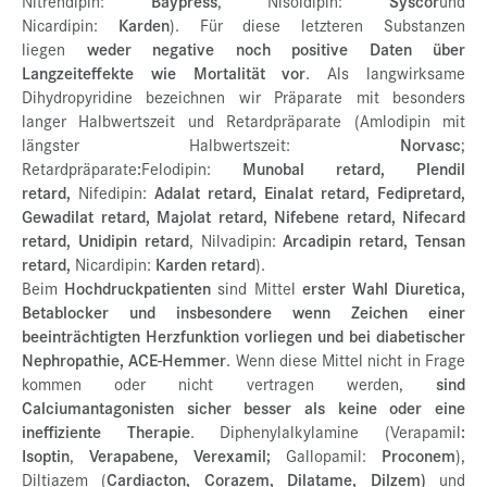
Nitrendipin:
Baypress
, Nisoldipin:
Syscor
und
Nicardipin:
Karden
). Für diese letzteren Substanzen
liegen
weder negative noch positive Daten über
Langzeiteffekte wie Mortalität vor
. Als langwirksame
Dihydropyridine bezeichnen wir Präparate mit besonders
langer Halbwertszeit und Retardpräparate (Amlodipin mit
längster Halbwertszeit:
Norvasc
;
Retardpräparate
:
Felodipin:
Munobal retard, Plendil
retard,
Nifedipin:
Adalat retard, Einalat retard, Fedipretard,
Gewadilat retard, Majolat retard, Nifebene retard, Nifecard
retard, Unidipin retard
, Nilvadipin:
Arcadipin retard, Tensan
retard,
Nicardipin:
Karden retard
).
Beim
Hochdruckpatienten
sind Mittel
erster Wahl Diuretica,
Betablocker und insbesondere wenn Zeichen einer
beeinträchtigten Herzfunktion vorliegen und bei diabetischer
Nephropathie, ACE-Hemmer
. Wenn diese Mittel nicht in Frage
kommen oder nicht vertragen werden,
sind
Calciumantagonisten sicher besser als keine oder eine
ineffiziente Therapie
. Diphenylalkylamine (Verapamil
:
Isoptin
,
Verapabene, Verexamil;
Gallopamil:
Proconem
),
Diltiazem (
Cardiacton, Corazem, Dilatame, Dilzem)
und