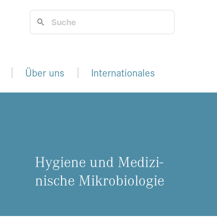
Über uns
Internationales
Hy­gie­ne und Me­di­zi­
ni­sche Mi­kro­bio­lo­gie