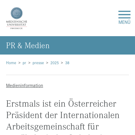
MENÜ
PR & Me­di­en
Forschung
Studium & Lehre
Home
pr
presse
2025
38
Krankenversorgung
Medieninformation
Über uns
Erstmals ist ein Österreicher
Präsident der Internationalen
Internationales
Arbeitsgemeinschaft für
Events