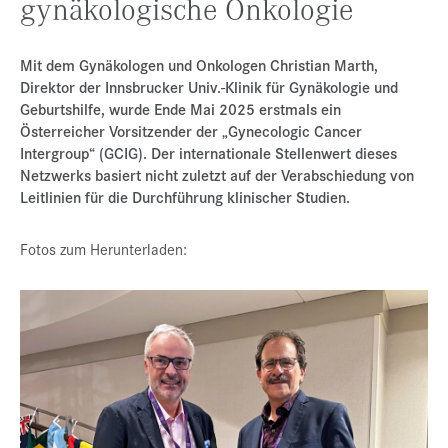
gynäkologische Onkologie
Presse
Jobs
Mit dem Gynäkologen und Onkologen Christian Marth,
Direktor der Innsbrucker Univ.-Klinik für Gynäkologie und
Kontakt
Geburtshilfe, wurde Ende Mai 2025 erstmals ein
Österreicher Vorsitzender der „Gynecologic Cancer
Datenschutz
Intergroup“ (GCIG). Der internationale Stellenwert dieses
Netzwerks basiert nicht zuletzt auf der Verabschiedung von
Service-Links
Leitlinien für die Durchführung klinischer Studien.
de |
en
Fotos zum Herunterladen: