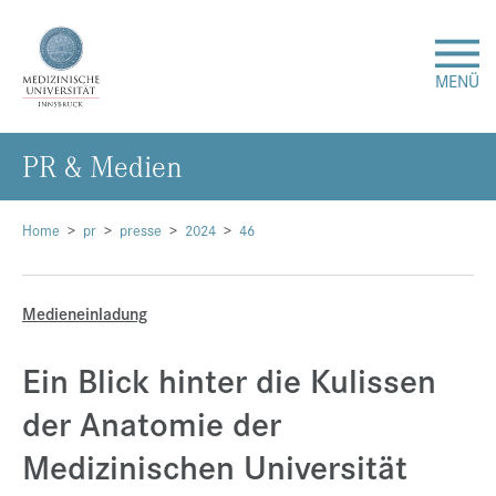
MENÜ
PR & Me­di­en
Forschung
Studium & Lehre
Home
pr
presse
2024
46
Krankenversorgung
Medieneinladung
Über uns
Ein Blick hinter die Kulissen
der Anatomie der
Internationales
Medizinischen Universität
Events