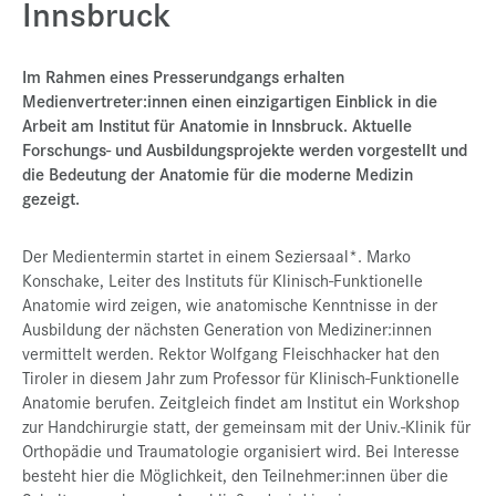
Innsbruck
Presse
Jobs
Im Rahmen eines Presserundgangs erhalten
Medienvertreter:innen einen einzigartigen Einblick in die
Kontakt
Arbeit am Institut für Anatomie in Innsbruck. Aktuelle
Forschungs- und Ausbildungsprojekte werden vorgestellt und
Datenschutz
die Bedeutung der Anatomie für die moderne Medizin
Service-Links
gezeigt.
de |
en
Der Medientermin startet in einem Seziersaal*. Marko
Konschake, Leiter des Instituts für Klinisch-Funktionelle
Anatomie wird zeigen, wie anatomische Kenntnisse in der
Ausbildung der nächsten Generation von Mediziner:innen
vermittelt werden. Rektor Wolfgang Fleischhacker hat den
Tiroler in diesem Jahr zum Professor für Klinisch-Funktionelle
Anatomie berufen. Zeitgleich findet am Institut ein Workshop
zur Handchirurgie statt, der gemeinsam mit der Univ.-Klinik für
Orthopädie und Traumatologie organisiert wird. Bei Interesse
besteht hier die Möglichkeit, den Teilnehmer:innen über die