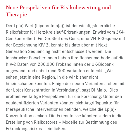
Neue Perspektiven für Risikobewertung und
Therapie
Der Lp(a)-Wert (Lipoprotein(a)) ist der wichtigste erbliche
Risikofaktor für Herz-Kreislauf-Erkrankungen. Er wird vom
LPA
-
Gen kontrolliert. Ein Großteil des Gens, eine VNTR-Sequenz mit
der Bezeichnung KIV-2, konnte bis dato aber mit Next
Generation Sequencing nicht entschlüsselt werden. Die
Innsbrucker Forscher:innen haben ihre Rechenmethode auf die
KIV-2 Daten von 200.000 Proband:innen der UK-Biobank
angewandt und dabei rund 300 Varianten entdeckt. „Wir
sehen jetzt in eine Region, in die wir bisher nicht
hineinschauen konnten. Einige der neuen Varianten stehen mit
der Lp(a)-Konzentration in Verbindung“, sagt Di Maio. Dies
eröffnet vielfältige Perspektiven für die Forschung: Unter den
neuidentifizierten Varianten könnten sich Angriffspunkte für
therapeutische Interventionen befinden, welche die Lp(a)-
Konzentration senken. Die Erkenntnisse könnten zudem in die
Erstellung von Risikoscores – Modelle zur Bestimmung des
Erkrankungsrisikos – einfließen.