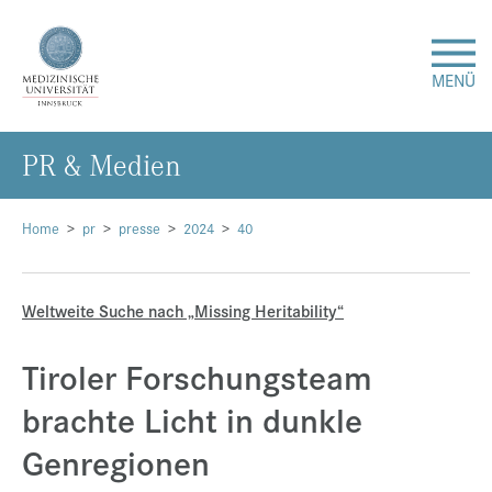
MENÜ
PR & Me­di­en
Forschung
Studium & Lehre
Home
pr
presse
2024
40
Krankenversorgung
Weltweite Suche nach „Missing Heritability“
Über uns
Tiroler Forschungsteam
brachte Licht in dunkle
Internationales
Genregionen
Events