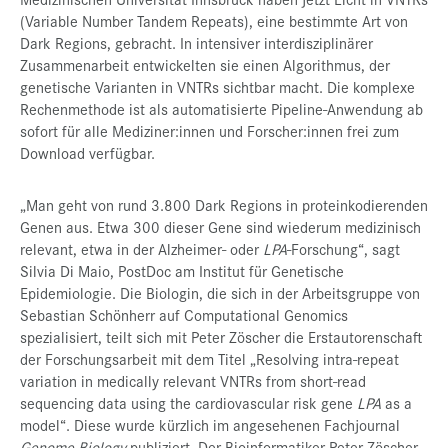
(Variable Number Tandem Repeats), eine bestimmte Art von
Dark Regions, gebracht. In intensiver interdisziplinärer
Zusammenarbeit entwickelten sie einen Algorithmus, der
genetische Varianten in VNTRs sichtbar macht. Die komplexe
Rechenmethode ist als automatisierte Pipeline-Anwendung ab
sofort für alle Mediziner:innen und Forscher:innen frei zum
Download verfügbar.
„Man geht von rund 3.800 Dark Regions in proteinkodierenden
Genen aus. Etwa 300 dieser Gene sind wiederum medizinisch
relevant, etwa in der Alzheimer- oder
LPA
-Forschung“, sagt
Silvia Di Maio, PostDoc am Institut für Genetische
Epidemiologie. Die Biologin, die sich in der Arbeitsgruppe von
Sebastian Schönherr auf Computational Genomics
spezialisiert, teilt sich mit Peter Zöscher die Erstautorenschaft
der Forschungsarbeit mit dem Titel „Resolving intra-repeat
variation in medically relevant VNTRs from short-read
sequencing data using the cardiovascular risk gene
LPA
as a
model“. Diese wurde kürzlich im angesehenen Fachjournal
Genome Biology
publiziert. Der Bioinformatiker Peter Zöscher