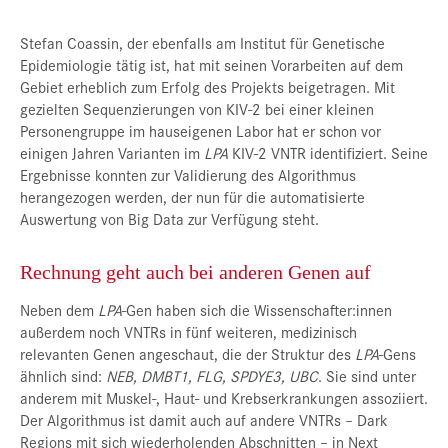
Stefan Coassin, der ebenfalls am Institut für Genetische
Epidemiologie tätig ist, hat mit seinen Vorarbeiten auf dem
Gebiet erheblich zum Erfolg des Projekts beigetragen. Mit
gezielten Sequenzierungen von KIV-2 bei einer kleinen
Personengruppe im hauseigenen Labor hat er schon vor
einigen Jahren Varianten im
LPA
KIV-2 VNTR identifiziert. Seine
Ergebnisse konnten zur Validierung des Algorithmus
herangezogen werden, der nun für die automatisierte
Auswertung von Big Data zur Verfügung steht.
Rechnung geht auch bei anderen Genen auf
Neben dem
LPA
-Gen haben sich die Wissenschafter:innen
außerdem noch VNTRs in fünf weiteren, medizinisch
relevanten Genen angeschaut, die der Struktur des
LPA
-Gens
ähnlich sind:
NEB, DMBT1, FLG, SPDYE3, UBC
. Sie sind unter
anderem mit Muskel-, Haut- und Krebserkrankungen assoziiert.
Der Algorithmus ist damit auch auf andere VNTRs – Dark
Regions mit sich wiederholenden Abschnitten – in Next