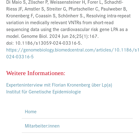
Di Maio S, Zöscher P, Weissensteiner H, Forer L, Schachtl-
Riess JF, Amstler S, Streiter G, Pfurtscheller C, Paulweber B,
Kronenberg F, Coassin S, Schönherr S., Resolving intra-repeat
variation in medically relevant VNTRs from short-read
sequencing data using the cardiovascular risk gene LPA as a
model. Genome Biol. 2024 Jun 26;25(1):167.
doi: 10.1186/s13059-024-03316-5.
https://genomebiology.biomedcentral.com/articles/10.1186/s
024-03316-5
Weitere Informationen:
Experteninterview mit Florian Kronenberg über Lp(a)
Institut für Genetische Epidemiologie
Home
Mitarbeiter:innen