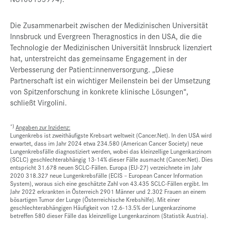
Die Zusammenarbeit zwischen der Medizinischen Universität
Innsbruck und Evergreen Theragnostics in den USA, die die
Technologie der Medizinischen Universität Innsbruck lizenziert
hat, unterstreicht das gemeinsame Engagement in der
Verbesserung der Patient:innenversorgung. „Diese
Partnerschaft ist ein wichtiger Meilenstein bei der Umsetzung
von Spitzenforschung in konkrete klinische Lösungen“,
schließt Virgolini.
*)
Angaben zur Inzidenz:
Lungenkrebs ist zweithäufigste Krebsart weltweit (Cancer.Net). In den USA wird
erwartet, dass im Jahr 2024 etwa 234.580 (American Cancer Society) neue
Lungenkrebsfälle diagnostiziert werden, wobei das kleinzellige Lungenkarzinom
(SCLC) geschlechterabhängig 13-14% dieser Fälle ausmacht (Cancer.Net). Dies
entspricht 31.678 neuen SCLC-Fällen. Europa (EU-27) verzeichnete im Jahr
2020 318.327 neue Lungenkrebsfälle (ECIS – European Cancer Information
System), woraus sich eine geschätzte Zahl von 43.435 SCLC-Fällen ergibt. Im
Jahr 2022 erkrankten in Österreich 2901 Männer und 2.302 Frauen an einem
bösartigen Tumor der Lunge (Österreichische Krebshilfe). Mit einer
geschlechterabhängigen Häufigkeit von 12.6-13.5% der Lungenkarzinome
betreffen 580 dieser Fälle das kleinzellige Lungenkarzinom (Statistik Austria).