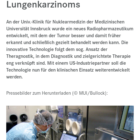
Lungenkarzinoms
Presse
Jobs
An der Univ.-Klinik für Nuklearmedizin der Medizinischen
Universität Innsbruck wurde ein neues Radiopharmazeutikum
Kontakt
entwickelt, mit dem der Tumor besser und damit früher
erkannt und schließlich gezielt behandelt werden kann. Die
Datenschutz
innovative Technologie folgt dem sog. Ansatz der
Service-Links
Theragnostik, in dem Diagnostik und zielgerichtete Therapie
eng verknüpft sind. Mit einem US-Industriepartner soll die
de |
en
Technologie nun für den klinischen Einsatz weiterentwickelt
werden.
Pressebilder zum Herunterladen (© MUI/Bullock):