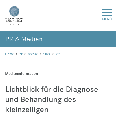
MENÜ
PR & Me­di­en
Forschung
Studium & Lehre
Home
pr
presse
2024
29
Krankenversorgung
Medieninformation
Über uns
Lichtblick für die Diagnose
und Behandlung des
Internationales
kleinzelligen
Events