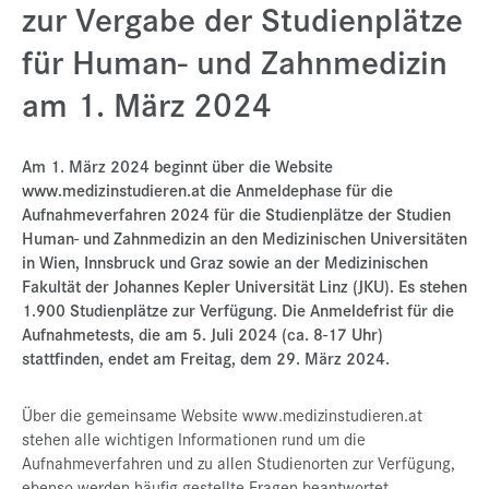
zur Vergabe der Studienplätze
Presse
für Human- und Zahnmedizin
Jobs
am 1. März 2024
Kontakt
Datenschutz
Am 1. März 2024 beginnt über die Website
www.medizinstudieren.at die Anmeldephase für die
Service-Links
Aufnahmeverfahren 2024 für die Studienplätze der Studien
de |
en
Human- und Zahnmedizin an den Medizinischen Universitäten
in Wien, Innsbruck und Graz sowie an der Medizinischen
Fakultät der Johannes Kepler Universität Linz (JKU). Es stehen
1.900 Studienplätze zur Verfügung. Die Anmeldefrist für die
Aufnahmetests, die am 5. Juli 2024 (ca. 8-17 Uhr)
stattfinden, endet am Freitag, dem 29. März 2024.
Über die gemeinsame Website www.medizinstudieren.at
stehen alle wichtigen Informationen rund um die
Aufnahmeverfahren und zu allen Studienorten zur Verfügung,
ebenso werden häufig gestellte Fragen beantwortet.