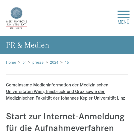
MENÜ
PR & Me­di­en
Forschung
Studium & Lehre
Home
pr
presse
2024
15
Krankenversorgung
Gemeinsame Medieninformation der Medizinischen
Universitäten Wien, Innsbruck und Graz sowie der
Über uns
Medizinischen Fakultät der Johannes Kepler Universität Linz
Start zur Internet-Anmeldung
Internationales
für die Aufnahmeverfahren
Events