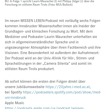
BU: In Folge 1 spricht Laurin Mauracher (l) mit Philipp Zelger (r) über die
Forschung im stillsten Raum Tirols (Foto: MUI/Bullock)
Im neuen WISSEN LEBEN-Podcast mit vorläufig sechs Folgen
kommen Innsbrucker Wissenschafter:innen als Insider der
Grundlagen- und klinischen Forschung zu Wort. Mit dem
Mediziner und Podcaster Laurin Mauracher unterhalten sie
sich in allgemeinverständlicher Sprache und in
ungezwungener Atmosphäre über ihren Fachbereich und ihre
Visionen. Eine Besonderheit ist außerdem der Aufnahmeort:
Der Podcast wird an der Univ.-Klinik für Hör-, Stimm- und
Sprachstörungen in der „Camera Silenta” und somit im
stillsten Raum Tirols produziert.
Ab sofort können die ersten drei Folgen direkt über
unsere Jubiläumswebsite
https://20jahre.i-med.ac.at
,
bei Spotify
https://podcasters.spotify.com/pod/show/med-
uni-innsbruck
Apple Music
https://podcasts.apple.com/us/podcast/wissen-