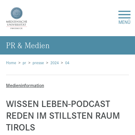
MENÜ
PR & Me­di­en
Forschung
Studium & Lehre
Home
pr
presse
2024
04
Krankenversorgung
Medieninformation
Über uns
WISSEN LEBEN-PODCAST
REDEN IM STILLSTEN RAUM
Internationales
TIROLS
Events