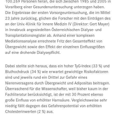
100.269 Personen heran, die sich zwischen 1985 und 2005 in
Vorarlberg einer Gesundenuntersuchung unterzogen haben.
Die Ergebnisse der ersten Vorsorgeuntersuchung, die im Mittel
23 Jahre zurücklag, glichen die Forscher mit den Einträgen des
an der Univ.-Klinik für Innere Medizin IV (Direktor: Gert Mayer)
in Innsbruck angesiedelten Österreichischen Dialyse- und
Transplantationsregister ab. Anhand einer komplexen
Mediationsanalyse errechnete Fritz den Gesamteffekt von
Übergewicht sowie den Effekt der einzelnen Einflussgrößen
auf eine drohende Dialysepflicht.
Dabei stellte sich heraus, dass ein hoher TyG-Index (33 %) und
Bluthochdruck (34 %) wie erwartet gewichtige Risikofaktoren
sind und jeweils rund ein Drittel zur Gefahr eines
Nierenversagens durch Übergewicht und Adipositas beitragen.
Überraschend für die Wissenschafter, weil bisher kaum in der
Fachliteratur berücksichtigt, ist der mit 30 Prozent ebenso
große Einfluss von erhöhter Harnsäure. Vergleichsweise sehr
niedrig fällt dagegen das Gefahrenpotential von erhöhten
Cholesterinwerten (2 %) aus.