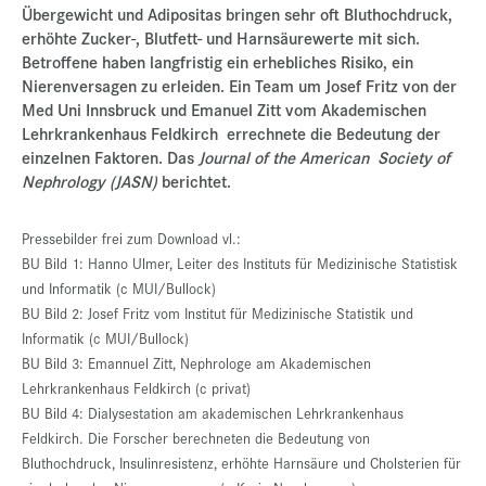
Übergewicht und Adipositas bringen sehr oft Bluthochdruck,
Presse
erhöhte Zucker-, Blutfett- und Harnsäurewerte mit sich.
Betroffene haben langfristig ein erhebliches Risiko, ein
Jobs
Nierenversagen zu erleiden. Ein Team um Josef Fritz von der
Med Uni Innsbruck und Emanuel Zitt vom Akademischen
Kontakt
Lehrkrankenhaus Feldkirch errechnete die Bedeutung der
Datenschutz
einzelnen Faktoren. Das
Journal of the American Society of
Nephrology (JASN)
berichtet.
Service-Links
de |
en
Pressebilder frei zum Download vl.:
BU Bild 1: Hanno Ulmer, Leiter des Instituts für Medizinische Statistisk
und Informatik (c MUI/Bullock)
BU Bild 2: Josef Fritz vom Institut für Medizinische Statistik und
Informatik (c MUI/Bullock)
BU Bild 3: Emannuel Zitt, Nephrologe am Akademischen
Lehrkrankenhaus Feldkirch (c privat)
BU Bild 4: Dialysestation am akademischen Lehrkrankenhaus
Feldkirch. Die Forscher berechneten die Bedeutung von
Bluthochdruck, Insulinresistenz, erhöhte Harnsäure und Cholsterien für