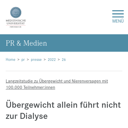
MENÜ
PR & Me­di­en
Forschung
Studium & Lehre
Home
pr
presse
2022
26
Krankenversorgung
Langzeitstudie zu Übergewicht und Nierenversagen mit
100.000 Teilnehmer:innen
Über uns
Übergewicht allein führt nicht
Internationales
zur Dialyse
Events