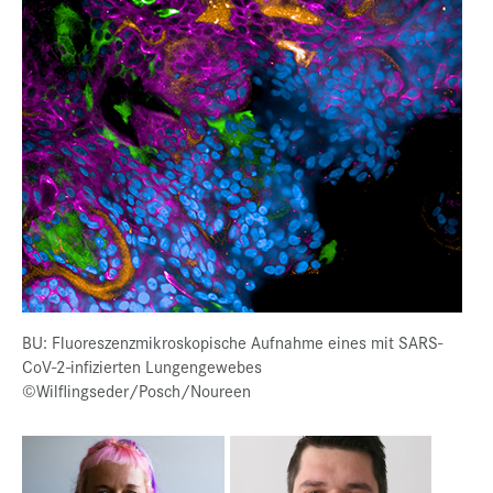
BU: Fluoreszenzmikroskopische Aufnahme eines mit SARS-
CoV-2-infizierten Lungengewebes
©Wilflingseder/Posch/Noureen