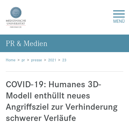
MENÜ
PR & Me­di­en
Forschung
Studium & Lehre
Home
pr
presse
2021
23
Krankenversorgung
COVID-19: Humanes 3D-
Modell enthüllt neues
Über uns
Angriffsziel zur Verhinderung
Internationales
schwerer Verläufe
Events