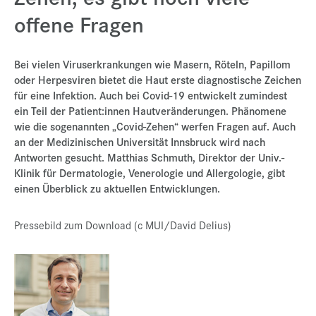
offene Fragen
Presse
Jobs
Bei vielen Viruserkrankungen wie Masern, Röteln, Papillom
Kontakt
oder Herpesviren bietet die Haut erste diagnostische Zeichen
für eine Infektion. Auch bei Covid-19 entwickelt zumindest
Datenschutz
ein Teil der Patient:innen Hautveränderungen. Phänomene
Service-Links
wie die sogenannten „Covid-Zehen“ werfen Fragen auf. Auch
an der Medizinischen Universität Innsbruck wird nach
de |
en
Antworten gesucht. Matthias Schmuth, Direktor der Univ.-
Klinik für Dermatologie, Venerologie und Allergologie, gibt
einen Überblick zu aktuellen Entwicklungen.
Pressebild zum Download (c MUI/David Delius)