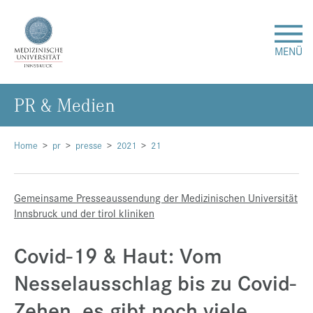
MENÜ
PR & Me­di­en
Forschung
Studium & Lehre
Home
pr
presse
2021
21
Krankenversorgung
Gemeinsame Presseaussendung der Medizinischen Universität
Innsbruck und der tirol kliniken
Über uns
Covid-19 & Haut: Vom
Internationales
Nesselausschlag bis zu Covid-
Zehen, es gibt noch viele
Events