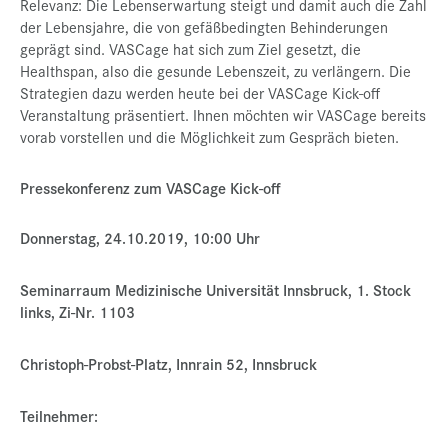
Relevanz: Die Lebenserwartung steigt und damit auch die Zahl
der Lebensjahre, die von gefäßbedingten Behinderungen
Presse
geprägt sind. VASCage hat sich zum Ziel gesetzt, die
Jobs
Healthspan, also die gesunde Lebenszeit, zu verlängern. Die
Strategien dazu werden heute bei der VASCage Kick-off
Kontakt
Veranstaltung präsentiert. Ihnen möchten wir VASCage bereits
vorab vorstellen und die Möglichkeit zum Gespräch bieten.
Datenschutz
Service-Links
Pressekonferenz zum VASCage Kick-off
de |
en
Donnerstag, 24.10.2019, 10:00 Uhr
Seminarraum Medizinische Universität Innsbruck, 1. Stock
links, Zi-Nr. 1103
Christoph-Probst-Platz, Innrain 52, Innsbruck
Teilnehmer: