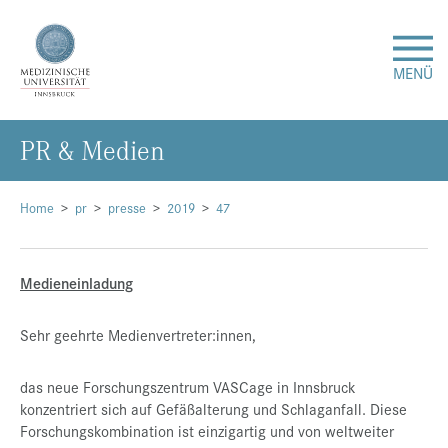
MENÜ
PR & Me­di­en
Forschung
Studium & Lehre
Home
pr
presse
2019
47
Krankenversorgung
Medieneinladung
Über uns
Sehr geehrte Medienvertreter:innen,
Internationales
das neue Forschungszentrum VASCage in Innsbruck
konzentriert sich auf Gefäßalterung und Schlaganfall. Diese
Forschungskombination ist einzigartig und von weltweiter
Events