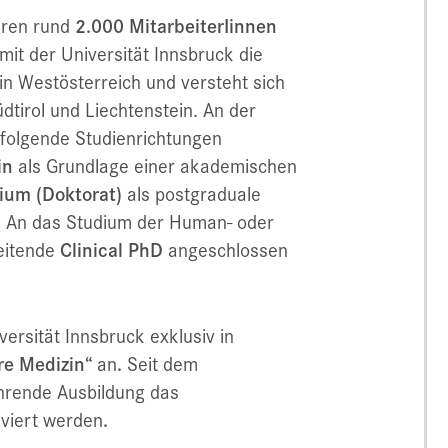
ihren rund
2.000 MitarbeiterIinnen
mit der Universität Innsbruck die
in Westösterreich und versteht sich
üdtirol und Liechtenstein. An der
 folgende Studienrichtungen
in
als Grundlage einer akademischen
ium (Doktorat)
als postgraduale
s. An das Studium der Human- oder
eitende
Clinical PhD
angeschlossen
versität Innsbruck exklusiv in
re Medizin“
an
.
Seit dem
hrende Ausbildung das
lviert werden
.