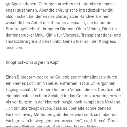
großgeschrieben. Chirurgen arbeiten mit Internisten immer
enger zusammen. Aber die chirurgische Intradisziplinarität,
also Fächer, bei denen das chirurgische Handwerk einen
wesentlichen Anteil der Therapie ausmacht, die ist auf der
Strecke geblieben“, bringt es Dietmar Öfner-Velano, Direktor
der Innsbrucker Univ.-Klinik für Visceral-, Transplantations- und
Thoraxchirurgie auf den Punkt. Genau hier soll der Kongress
ansetzen.
Knopfloch-Chirurgie im Kopf
Einen Blinddarm oder eine Gallenblase minimalinvasiv durch
ein kleines Loch im Nabel zu entfernen ist für Chirurg:innen
Tagesgeschäft. Mit einer kleineren Version dieses Geräts durch
ein minimales Loch im Schädel in das Gehirn vorzudringen war
bis vor kurzem in der Neurochirurgie noch komplettes Neuland.
„Ich bin überzeugt davon, dass es über alle schneidenden
Fächer hinweg Methoden gibt, die es wert sind, sich über die
Fachgrenzen hinweg genauer anzusehen“, sagt Thomé. Öfner-
Velano pflichtet ihm bei: „Seit vielen Jahren färben