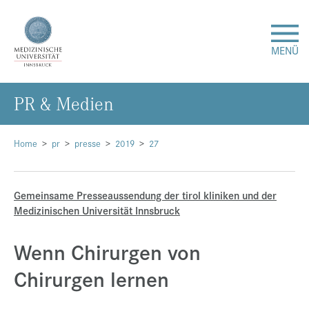
MENÜ
PR & Me­di­en
Forschung
Studium & Lehre
Home
pr
presse
2019
27
Krankenversorgung
Gemeinsame Presseaussendung der tirol kliniken und der
Medizinischen Universität Innsbruck
Über uns
Wenn Chirurgen von
Internationales
Chirurgen lernen
Events