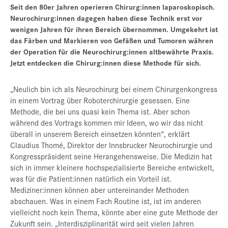
Seit den 80er Jahren operieren Chirurg:innen laparoskopisch.
Presse
Neurochirurg:innen dagegen haben diese Technik erst vor
wenigen Jahren für ihren Bereich übernommen. Umgekehrt ist
Jobs
das Färben und Markieren von Gefäßen und Tumoren währen
Kontakt
der Operation für die Neurochirurg:innen altbewährte Praxis.
Jetzt entdecken die Chirurg:innen diese Methode für sich.
Datenschutz
„Neulich bin ich als Neurochirurg bei einem Chirurgenkongress
Service-Links
in einem Vortrag über Roboterchirurgie gesessen. Eine
de |
en
Methode, die bei uns quasi kein Thema ist. Aber schon
während des Vortrags kommen mir Ideen, wo wir das nicht
überall in unserem Bereich einsetzen könnten“, erklärt
Claudius Thomé, Direktor der Innsbrucker Neurochirurgie und
Kongresspräsident seine Herangehensweise. Die Medizin hat
sich in immer kleinere hochspezialisierte Bereiche entwickelt,
was für die Patient:innen natürlich ein Vorteil ist.
Mediziner:innen können aber untereinander Methoden
abschauen. Was in einem Fach Routine ist, ist im anderen
vielleicht noch kein Thema, könnte aber eine gute Methode der
Zukunft sein. „Interdisziplinarität wird seit vielen Jahren