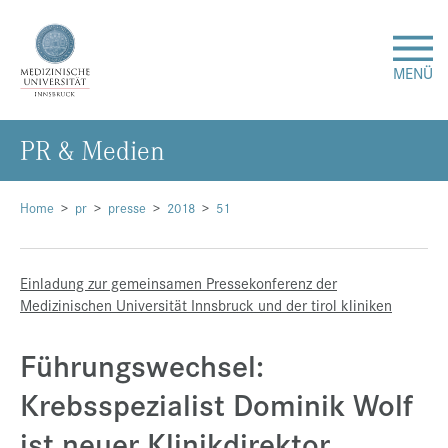
MENÜ
PR & Me­di­en
Forschung
Studium & Lehre
Home
pr
presse
2018
51
Krankenversorgung
Einladung zur gemeinsamen Pressekonferenz der
Medizinischen Universität Innsbruck und der tirol kliniken
Über uns
Führungswechsel:
Internationales
Krebsspezialist Dominik Wolf
ist neuer Klinikdirektor
Events