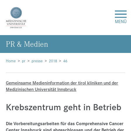
MENÜ
PR & Me­di­en
Forschung
Studium & Lehre
Home
pr
presse
2018
46
Krankenversorgung
Gemeinsame Medieninformation der tirol kliniken und der
Medizinischen Universität Innsbruck
Über uns
Krebszentrum geht in Betrieb
Internationales
Die Vorbereitungsarbeiten für das Comprehensive Cancer
Events
Center Innsbruck sind abgeschlossen und der Betrieb der