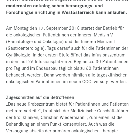
modernsten onkologischen Versorgungs- und
Presse
Forschungseinrichtung in Westösterreich kann anlaufen.
Jobs
Am Montag den 17. September 2018 startet der Betrieb für
Kontakt
die onkologischen Patient:innen der Inneren Medizin V
(Hämatologie und Onkologie) und der Inneren Medizin I
Datenschutz
(Gastroenterologie). Tags darauf auch für die Patientinnen der
Service-Links
Gynäkologie. In der ersten Stufe öffnet das Infusionszentrum,
in dem auf 26 Infusionsplätzen zu Beginn ca. 30 Patient:innen
de |
en
pro Tag und im Endausbau täglich bis zu 60 Patient:innen
behandelt werden. Dann werden nämlich alle tagesklinischen
onkologischen Patient:innen im neuen CCCI versorgt werden.
Zugeschnitten auf die Betroffenen
„Das neue Krebszentrum bietet für Patientinnen und Patienten
mehrere Vorteile“, freut sich der Medizinische Geschäftsführer
der tirol kliniken, Christian Wiedermann. „Zum einen ist die
Behandlung an einem Punkt konzentriert. Auch was die
Versorgung abseits der primären onkologischen Therapie