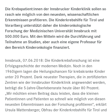
Presse
Die Krebspatient:innen der Innsbrucker Kinderklinik sollen so
rasch wie möglich von den neuesten, wissenschaftlichen
Jobs
Erkenntnissen profitieren. Die Kinderkrebshilfe für Tirol und
Vorarlberg unterstützt daher die kinderonkologische
Kontakt
Forschung der Medizinischen Universität Innsbruck mit
Datenschutz
500.000 Euro. Mit den Mitteln wird die Durchführung und
Teilnahme an Studien, aber auch eine eigene Professur für
Service-Links
den Bereich Kinderonkologie finanziert.
de |
en
Innsbruck, 07.06.2018: Die Kinderkrebsforschung ist eine
Erfolgsgeschichte der modernen Medizin. Noch in den
1960igern lagen die Heilungschancen für krebskranke Kinder
unter 20 Prozent. Dank neuester Therapien, die in zertifizierten
Zentren wie der Innsbrucker Kinderklinik angewendet werden,
beträgt die 5-Jahre-Überlebensrate heute über 80 Prozent.
„Wir möchten einen Beitrag dazu leisten, dass die kleinen
Patientinnen und Patienten so schnell wie möglich von diesen
neuesten Erkenntnissen aus der Forschung profitieren“, erklärt
Ursula Mattersberger, Obfrau der Kinderkrebshilfe für Tirol und