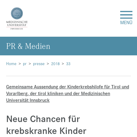
MENÜ
PR & Me­di­en
Forschung
Studium & Lehre
Home
pr
presse
2018
33
Krankenversorgung
Gemeinsame Aussendung der Kinderkrebshilofe für Tirol und
Vorarlberg, der tirol kliniken und der Medizinischen
Über uns
Universität Innsbruck
Neue Chancen für
Internationales
krebskranke Kinder
Events