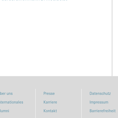
ber uns
Presse
Datenschutz
nternationales
Karriere
Impressum
lumni
Kontakt
Barrierefreiheit