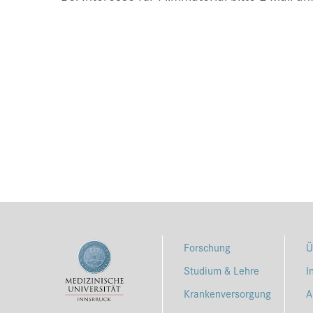
Forschung
Ü
Studium & Lehre
I
Krankenversorgung
A