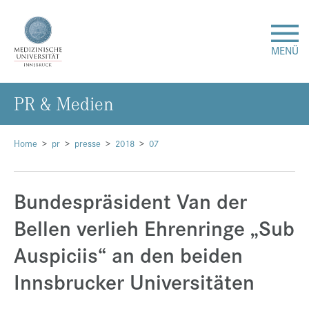
MENÜ
PR & Me­di­en
Forschung
Studium & Lehre
Home
pr
presse
2018
07
Krankenversorgung
Bundespräsident Van der
Bellen verlieh Ehrenringe „Sub
Über uns
Auspiciis“ an den beiden
Internationales
Innsbrucker Universitäten
Events