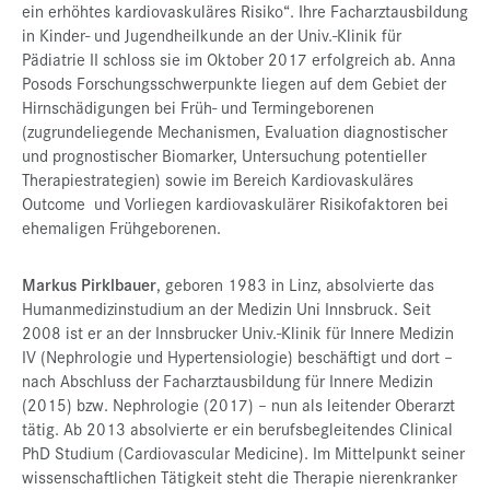
ein erhöhtes kardiovaskuläres Risiko“. Ihre Facharztausbildung
in Kinder- und Jugendheilkunde an der Univ.-Klinik für
Pädiatrie II schloss sie im Oktober 2017 erfolgreich ab. Anna
Posods Forschungsschwerpunkte liegen auf dem Gebiet der
Hirnschädigungen bei Früh- und Termingeborenen
(zugrundeliegende Mechanismen, Evaluation diagnostischer
und prognostischer Biomarker, Untersuchung potentieller
Therapiestrategien) sowie im Bereich Kardiovaskuläres
Outcome und Vorliegen kardiovaskulärer Risikofaktoren bei
ehemaligen Frühgeborenen.
Markus Pirklbauer
, geboren 1983 in Linz, absolvierte das
Humanmedizinstudium an der Medizin Uni Innsbruck. Seit
2008 ist er an der Innsbrucker Univ.-Klinik für Innere Medizin
IV (Nephrologie und Hypertensiologie) beschäftigt und dort –
nach Abschluss der Facharztausbildung für Innere Medizin
(2015) bzw. Nephrologie (2017) – nun als leitender Oberarzt
tätig. Ab 2013 absolvierte er ein berufsbegleitendes Clinical
PhD Studium (Cardiovascular Medicine). Im Mittelpunkt seiner
wissenschaftlichen Tätigkeit steht die Therapie nierenkranker