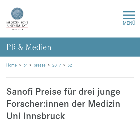
MENÜ
PR & Me­di­en
Forschung
Studium & Lehre
Home
pr
presse
2017
52
Krankenversorgung
Sanofi Preise für drei junge
Forscher:innen der Medizin
Über uns
Uni Innsbruck
Internationales
Events