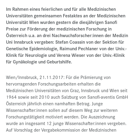
Presse
Im Rahmen eines feierlichen und für alle Medizinischen
Universitäten gemeinsamen Festaktes an der Medizinischen
Jobs
Universität Wien wurden gestern die diesjährigen Sanofi
Preise zur Förderung der medizinischen Forschung in
Kontakt
Österreich u.a. an drei Nachwuchsforscher:innen der Medizin
Datenschutz
Uni Innsbruck vergeben: Stefan Coassin von der Sektion für
Genetische Epidemiologie, Raimund Pechlaner von der Univ.-
Service-Links
Klinik für Neurologie und Verena Wieser von der Univ.-Klinik
für Gynäkologie und Geburtshilfe.
de |
en
Wien/Innsbruck, 21.11.2017: Für die Prämierung von
hervorragenden Forschungsarbeiten erhalten die
Medizinischen Universitäten von Graz, Innsbruck und Wien seit
1964 sowie seit 2010 auch Salzburg von Sanofi-aventis GmbH
Österreich jährlich einen namhaften Betrag. Junge
Wissenschafter:innen sollen auf diesem Weg zur weiteren
Forschungstätigkeit motiviert werden. Die Auszeichnung
wurde an insgesamt 12 junge Wissenschafter:innen vergeben.
Auf Vorschlag der Vergabekommission der Medizinischen