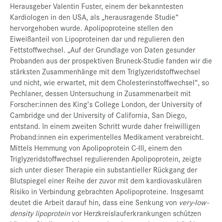
Herausgeber Valentin Fuster, einem der bekanntesten
Kardiologen in den USA, als „herausragende Studie“
hervorgehoben wurde. Apolipoproteine stellen den
Eiweißanteil von Lipoproteinen dar und regulieren den
Fettstoffwechsel. „Auf der Grundlage von Daten gesunder
Probanden aus der prospektiven Bruneck-Studie fanden wir die
stärksten Zusammenhänge mit dem Triglyzeridstoffwechsel
und nicht, wie erwartet, mit dem Cholesterinstoffwechsel“, so
Pechlaner, dessen Untersuchung in Zusammenarbeit mit
Forscher:innen des King’s College London, der University of
Cambridge und der University of California, San Diego,
entstand. In einem zweiten Schritt wurde daher freiwilligen
Proband:innen ein experimentelles Medikament verabreicht.
Mittels Hemmung von Apolipoprotein C-III, einem den
Triglyzeridstoffwechsel regulierenden Apolipoprotein, zeigte
sich unter dieser Therapie ein substantieller Rückgang der
Blutspiegel einer Reihe der zuvor mit dem kardiovaskulären
Risiko in Verbindung gebrachten Apolipoproteine. Insgesamt
deutet die Arbeit darauf hin, dass eine Senkung von
very-low-
density lipoprotein
vor Herzkreislauferkrankungen schützen