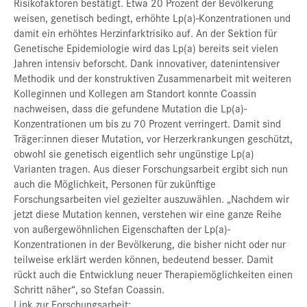
Risikofaktoren bestätigt. Etwa 20 Prozent der Bevölkerung
weisen, genetisch bedingt, erhöhte Lp(a)-Konzentrationen und
damit ein erhöhtes Herzinfarktrisiko auf. An der Sektion für
Genetische Epidemiologie wird das Lp(a) bereits seit vielen
Jahren intensiv beforscht. Dank innovativer, datenintensiver
Methodik und der konstruktiven Zusammenarbeit mit weiteren
Kolleginnen und Kollegen am Standort konnte Coassin
nachweisen, dass die gefundene Mutation die Lp(a)-
Konzentrationen um bis zu 70 Prozent verringert. Damit sind
Träger:innen dieser Mutation, vor Herzerkrankungen geschützt,
obwohl sie genetisch eigentlich sehr ungünstige Lp(a)
Varianten tragen. Aus dieser Forschungsarbeit ergibt sich nun
auch die Möglichkeit, Personen für zukünftige
Forschungsarbeiten viel gezielter auszuwählen. „Nachdem wir
jetzt diese Mutation kennen, verstehen wir eine ganze Reihe
von außergewöhnlichen Eigenschaften der Lp(a)-
Konzentrationen in der Bevölkerung, die bisher nicht oder nur
teilweise erklärt werden können, bedeutend besser. Damit
rückt auch die Entwicklung neuer Therapiemöglichkeiten einen
Schritt näher“, so Stefan Coassin.
Link zur Forschungsarbeit: