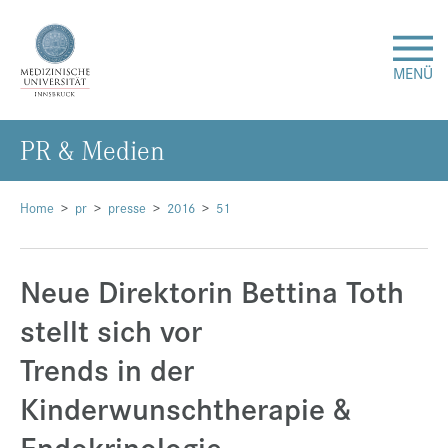
MENÜ
PR & Me­di­en
Forschung
Studium & Lehre
Home
pr
presse
2016
51
Krankenversorgung
Neue Direktorin Bettina Toth
stellt sich vor
Über uns
Trends in der
Internationales
Kinderwunschtherapie &
Endokrinologie
Events