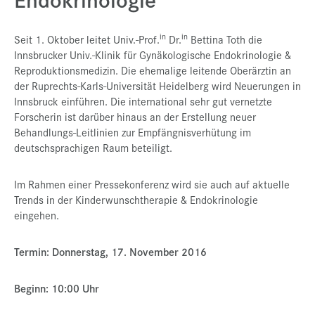
Presse
in
in
Seit 1. Oktober leitet Univ.-Prof.
Dr.
Bettina Toth die
Jobs
Innsbrucker Univ.-Klinik für Gynäkologische Endokrinologie &
Reproduktionsmedizin. Die ehemalige leitende Oberärztin an
Kontakt
der Ruprechts-Karls-Universität Heidelberg wird Neuerungen in
Datenschutz
Innsbruck einführen. Die international sehr gut vernetzte
Forscherin ist darüber hinaus an der Erstellung neuer
Service-Links
Behandlungs-Leitlinien zur Empfängnisverhütung im
deutschsprachigen Raum beteiligt.
de |
en
Im Rahmen einer Pressekonferenz wird sie auch auf aktuelle
Trends in der Kinderwunschtherapie & Endokrinologie
eingehen.
Termin: Donnerstag, 17. November 2016
Beginn: 10:00 Uhr