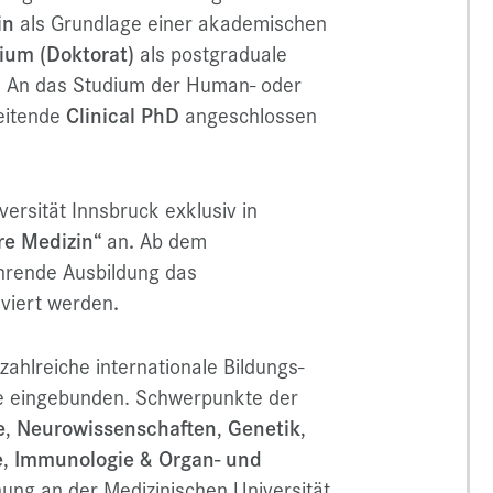
in
als Grundlage einer akademischen
ium (Doktorat)
als postgraduale
s. An das Studium der Human- oder
eitende
Clinical PhD
angeschlossen
versität Innsbruck exklusiv in
re Medizin“
an
.
Ab dem
hrende Ausbildung das
lviert werden
.
 zahlreiche internationale Bildungs-
 eingebunden. Schwerpunkte der
e
,
Neurowissenschaften
,
Genetik
,
e
,
Immunologie & Organ- und
hung an der Medizinischen Universität