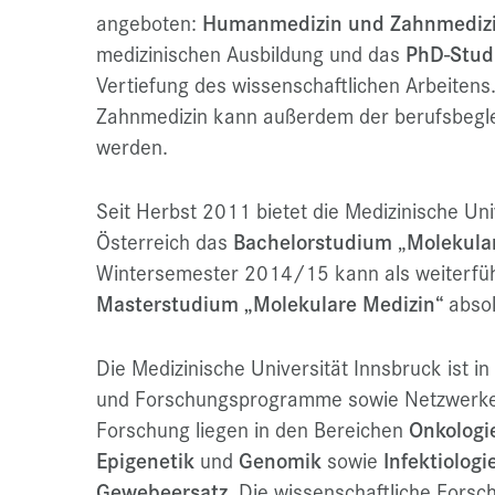
angeboten:
Humanmedizin und Zahnmediz
medizinischen Ausbildung und das
PhD-Stud
Vertiefung des wissenschaftlichen Arbeiten
Zahnmedizin kann außerdem der berufsbegl
werden.
Seit Herbst 2011 bietet die Medizinische Uni
Österreich das
Bachelorstudium
„
Molekula
Wintersemester 2014/15 kann als weiterfü
Masterstudium „Molekulare Medizin“
abso
Die Medizinische Universität Innsbruck ist in
und Forschungsprogramme sowie Netzwerke
Forschung liegen in den Bereichen
Onkologi
Epigenetik
und
Genomik
sowie
Infektiologi
Gewebeersatz
. Die wissenschaftliche Forsc