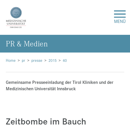
MENÜ
PR & Me­di­en
Forschung
Studium & Lehre
Home
pr
presse
2015
40
Krankenversorgung
Gemeinsame Presseeinladung der Tirol Kliniken und der
Medizinischen Universität Innsbruck
Über uns
Internationales
Zeitbombe im Bauch
Events